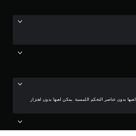
م
4
.
0
8
ن
ج
و
بها بدون عناصر التحكم اللمسية, يمكن لعبها بدون اهتزاز
م
م
ن