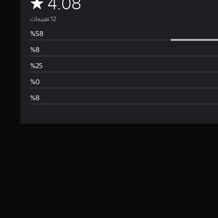
م
4.08
ت
و
س
ط
ا
ل
ت
ق
ي
ي