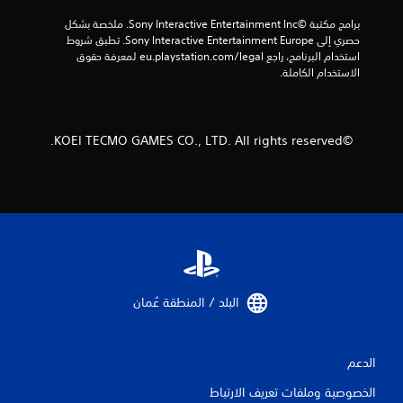
1
برامج مكتبة ©Sony Interactive Entertainment Inc. ملخصة بشكل 
0
حصري إلى Sony Interactive Entertainment Europe. تطبق شروط 
استخدام البرنامج، راجع eu.playstation.com/legal لمعرفة حقوق 
م
الاستخدام الكاملة.
ن
ا
©KOEI TECMO GAMES CO., LTD. All rights reserved.
ل
ت
ق
ي
البلد / المنطقة عُمان‏
ي
م
الدعم
ا
الخصوصية وملفات تعريف الارتباط