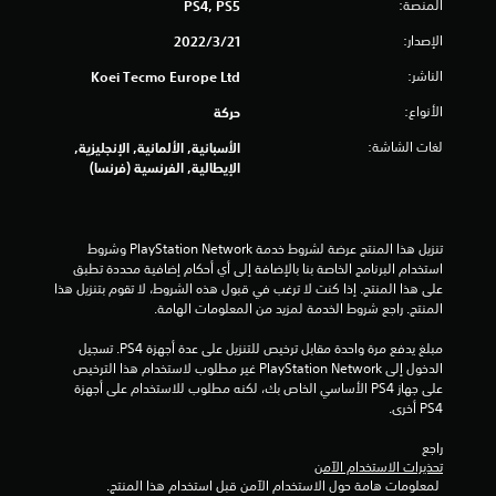
المنصة:
PS4, PS5
ن
الإصدار:
21‏/3‏/2022
ج
الناشر:
Koei Tecmo Europe Ltd
و
الأنواع:
حركة
م
لغات الشاشة:
الأسبانية, الألمانية, الإنجليزية,
الإيطالية, الفرنسية (فرنسا)
م
ن
تنزيل هذا المنتج عرضة لشروط خدمة PlayStation Network وشروط 
إ
استخدام البرنامج الخاصة بنا بالإضافة إلى أي أحكام إضافية محددة تطبق 
على هذا المنتج. إذا كنت لا ترغب في قبول هذه الشروط، لا تقوم بتنزيل هذا 
ج
المنتج. راجع شروط الخدمة لمزيد من المعلومات الهامة.
م
مبلغ يدفع مرة واحدة مقابل ترخيص للتنزيل على عدة أجهزة PS4. تسجيل 
الدخول إلى PlayStation Network غير مطلوب لاستخدام هذا الترخيص 
ا
على جهاز PS4 الأساسي الخاص بك، لكنه مطلوب للاستخدام على أجهزة 
PS4 أخرى.
ل
راجع 
ي
تحذيرات الاستخدام الآمن
 لمعلومات هامة حول الاستخدام الآمن قبل استخدام هذا المنتج.