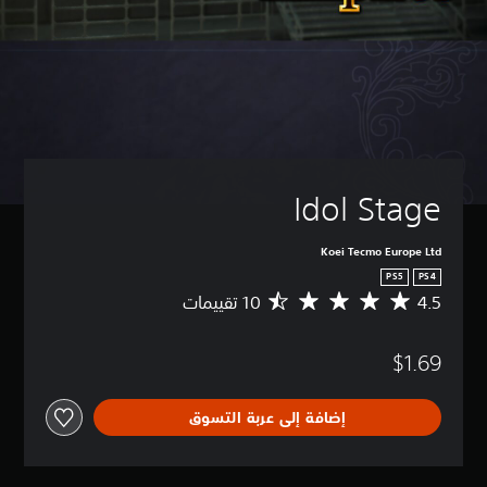
Idol Stage
Koei Tecmo Europe Ltd
PS5
PS4
4.5
م
ت
و
$1.69
س
ط
ا
إضافة إلى عربة التسوق
ل
ت
ق
ي