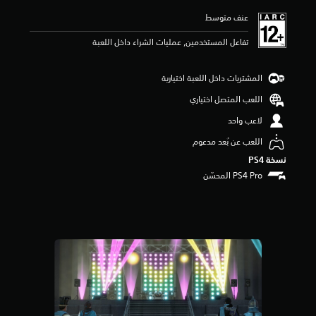
ي
عنف متوسط
م
4
تفاعل المستخدمين, عمليات الشراء داخل اللعبة
.
5
ن
المشتريات داخل اللعبة اختيارية
ج
و
اللعب المتصل اختياري
م
لاعب واحد
م
ن
اللعب عن بُعد مدعوم
5
نسخة PS4‏
ن
ج
و
م
م
ن
إ
ج
م
ا
ل
ي
1