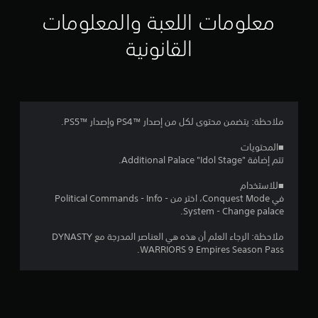
ي
معلومات اللعبة والمعلومات
م
القانونية
4
.
5
ملاحظة: يتضمن محتوى لكل من إصدار PS4™‎ وإصدار PS5™‎.
ن
■المحتويات
تتم إضافة Additional Palace "Idol Stage"‎.
ج
■للاستخدام
و
في Conquest Mode، اختر من Political Commands - Info -
System - Change palace.
م
ملاحظة: الرجاء العلم أن هذه هي العناصر المدرجة مع DYNASTY
م
WARRIORS 9 Empires Season Pass.
ن
5