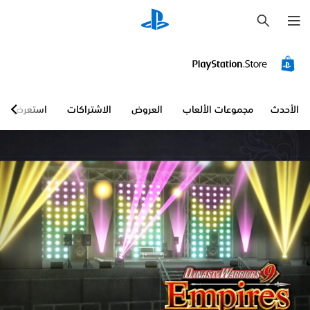
ب
ح
ث
الأحدث
مجموعات الألعاب
العروض
الاشتراكات
استعرض