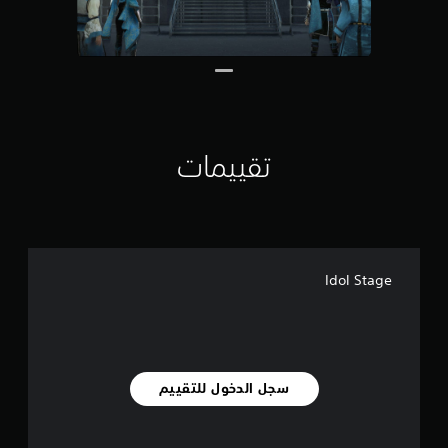
0
م
ن
ا
ل
ت
ق
ي
ي
تقييمات
م
ا
ت
Idol Stage
سجل الدخول للتقييم