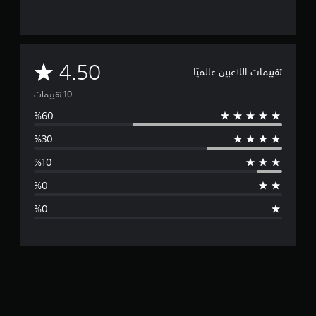
م
4.50
تقييمات اللاعبين عالميًا
ت
و
س
ط
ا
ل
ت
ق
ي