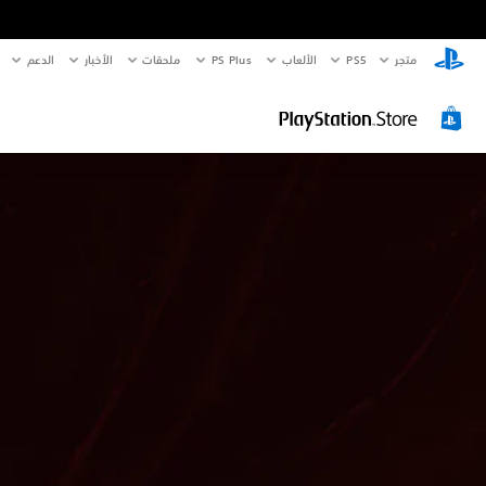
متجر
PS5‏
الألعاب
PS Plus
ملحقات
الأخبار
الدعم