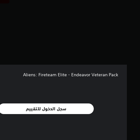
م
ا
ل
ي
1
1
م
ن
ا
ل
ت
ق
ي
Aliens: Fireteam Elite - Endeavor Veteran Pack
ي
م
ا
ت
سجل الدخول للتقييم