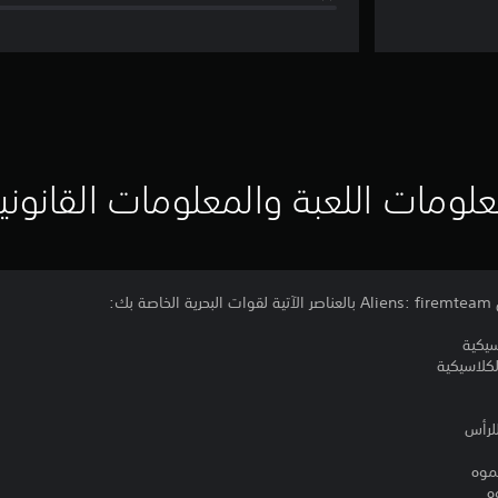
لومات اللعبة والمعلومات القانوني
ك:
لرأس
موه
ه