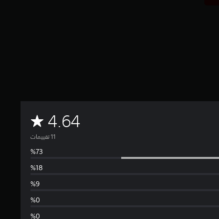
م
4.64
ت
و
س
ط