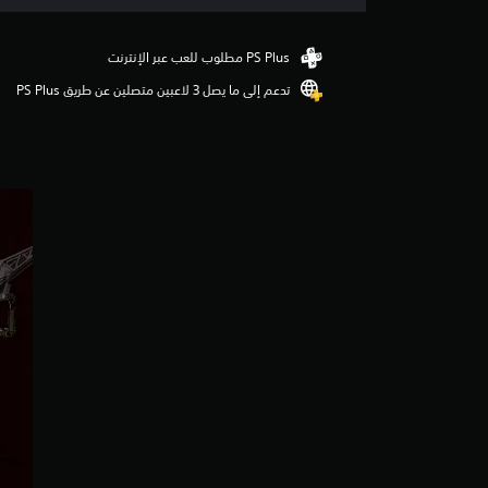
ق
ي
ي
م
تدعم إلى ما يصل 3 لاعبين متصلين عن طريق PS Plus‏
4
.
6
4
ن
ج
و
م
م
ن
5
ن
ج
و
م
م
ن
إ
ج