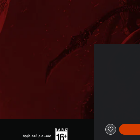
عنف حاد, لغة خارجة