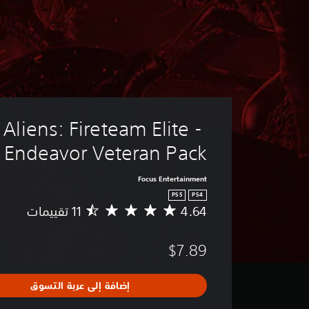
Aliens: Fireteam Elite - 
Endeavor Veteran Pack
Focus Entertainment
PS5
PS4
4.64
م
ت
و
$7.89
س
ط
ا
إضافة إلى عربة التسوق
ل
ت