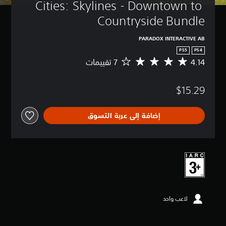
Cities: Skylines - Downtown to 
Countryside Bundle
PARADOX INTERACTIVE AB
PS5
PS4
4.14
م
ت
و
$15.29
س
ط
ا
إضافة إلى عربة التسوق
ل
ت
ق
ي
ي
م
4
.
1
لاعب واحد
4
ن
ج
و