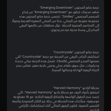
و
حزمة صانع المحتوى “Emerging Downtown”
م
شاهد مدينتك تتطور مع ”Emerging Downtown” من إبداع
المصمم المجتمعي "Smilies". تتضمن حزمة صانع المحتوى هذه
م
مجموعة متنوعة من المباني، بدءًا من المباني الصغيرة القديمة وصولًا
إلى التصاميم العصرية الحديثة. حوّل منطقتك من طابعها الريفي
ن
الساحر إلى وسط مدينة مزدحم وحيوي.
5
ن
حزمة صانع المحتوى “Countryside”
‏استكشف الجانب الريفي من المدينة مع حزمة “Countryside” التي
ج
صممها المبدع المجتمعي Cbudd. تشمل هذه الحزمة مباني جديدة
وديكورات، مثل سوق طعام محلي ومبنى بلدية صغير، تعكس سحر
و
الحياة الريفية الهادئة وجمالها البسيط.
م
م
محطة الراديو “Harvest Harmony”
استمتع بأجواء الريف مع محطة راديو “Harvest Harmony”، التي
ن
تجسد سحر الحقول الواسعة والمناظر الريفية الخلابة. مع 16 مقطوعة
موسيقية، ستأخذك هذه المحطة في رحلة عبر التلال المتموجة وأشعة
إ
الشمس الذهبية، لتكون الرفيق المثالي أثناء استكشافك للأراضي
الزراعية.