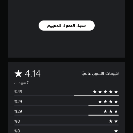
ي
م
ا
ت
سجل الدخول للتقييم
م
4.14
تقييمات اللاعبين عالميًا
ت
و
س
ط
ا