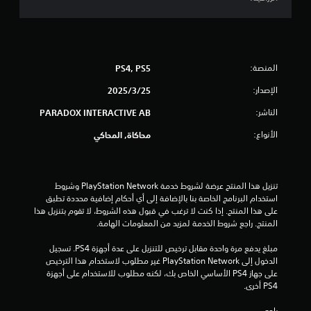
ج
م
ا
المنصة:
PS4, PS5
ل
الإصدار:
25‏/3‏/2025
ي
الناشر:
PARADOX INTERACTIVE AB
7
الأنواع:
محاكاة, المحاكي
م
ن
تنزيل هذا المنتج عرضة لشروط خدمة PlayStation Network وشروط 
استخدام البرنامج الخاصة بنا بالإضافة إلى أي أحكام إضافية محددة تطبق 
ا
على هذا المنتج. إذا كنت لا ترغب في قبول هذه الشروط، لا تقوم بتنزيل هذا 
المنتج. راجع شروط الخدمة لمزيد من المعلومات الهامة.
ل
مبلغ يدفع مرة واحدة مقابل ترخيص للتنزيل على عدة أجهزة PS4. تسجيل 
ت
الدخول إلى PlayStation Network غير مطلوب لاستخدام هذا الترخيص 
على جهاز PS4 الأساسي الخاص بك، لكنه مطلوب للاستخدام على أجهزة 
ق
PS4 أخرى.
راجع 