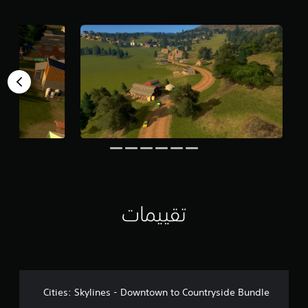
م
م
ن
5
ن
ج
و
م
م
ن
إ
ج
م
ا
ل
ي
تقييمات
7
م
ن
ا
ل
ت
ق
Cities: Skylines - Downtown to Countryside Bundle
ي