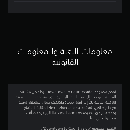
ل
ت
ق
ي
ي
معلومات اللعبة والمعلومات
م
القانونية
4
.
1
تُقدم مجموعة “Downtown to Countryside” رحلة من مشاهد
المدينة المزدحمة إلى سحر الريف الهادئ. ارتقِ بمنطقة وسط المدينة
4
الناشئة الخاصة بك إلى آفاق جديدة واكتشف جمال المناطق الريفية
مع حزم صانعي المحتوى هذه. ولإضفاء الأجواء المثالية، استمتع
ن
بمحطة الراديو الجديدة Harvest Harmony التي ترافقك أثناء
مغامرتك في البناء.
ج
تتضمن مجموعة “Downtown to Countryside”: