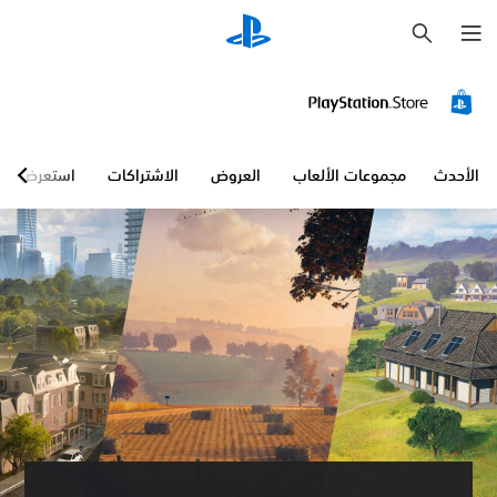
ب
ح
ث
الأحدث
مجموعات الألعاب
العروض
الاشتراكات
استعرض