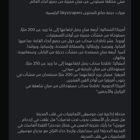
مبنى مختلفًا مستوحى من مبانٍ مميزة من جميع أنحاء العالم.
ج
ميزات حزمة صانع المحتوى Skyscrapers الرئيسية:
م
ا
أمريكا الشمالية: أربعة مبانٍ يصل ارتفاعها إلى ما يزيد عن 200 مترًا،
مستوحاة من منشآت مميزة من أواخر التسعينيات.
ل
أوروبا: عشر ناطحات سحاب من دول من جميع أنحاء القارة؛ بما فيها
ألمانيا، وفرنسا، وإيطاليا، والمملكة المتحدة، وإسبانيا، وبولندا.
ي
آسيا: أربعة مبانٍ مستمدة من منشآت حديثة من اليابان، وسنغافورة،
وتايوان.
5
أستراليا: ناطحتا سحاب يصل ارتفاعهما إلى ما يزيد عن 250 مترًا،
مستوحاتان من مبانٍ تاريخية في سيدني.
8
أفريقيا: مبنيان يزيد ارتفاعهما عن 200 مترًا مستمدان من منشآت في
جنوب أفريقيا من أواخر القرن العشرين.
م
أمريكا الجنوبية: ناطحتا سحاب مستوحاتان من مبانٍ شاهقة في
البرازيل والأرجنتين"
ن
ا
محطة إذاعية تبث موسيقى الثمانينيات في قلب المدينة
ل
هل تشعر بأن الأسفلت يذوب تحت قدميك؟ هل علقت في ازدحام
مروري؟ ما رأيك بتجربة الدهس في قطار مزدحم؟ التقط أنفاسك في
ت
المدينة الحديثة! ارتدِ سماعتيك واربط حذاء التزلج مع مذياع موسيقى
الثمانينيات في قلب المدينة.