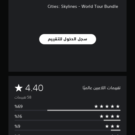
ي
Cities: Skylines - World Tour Bundle
م
ا
ت
سجل الدخول للتقييم
م
4.40
تقييمات اللاعبين عالميًا
ت
و
س
ط