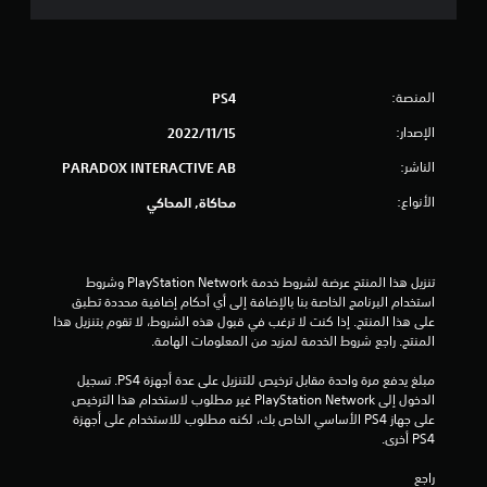
ق
ي
ي
المنصة:
PS4
م
الإصدار:
15‏/11‏/2022
الناشر:
ا
PARADOX INTERACTIVE AB
الأنواع:
محاكاة, المحاكي
ت
تنزيل هذا المنتج عرضة لشروط خدمة PlayStation Network وشروط 
استخدام البرنامج الخاصة بنا بالإضافة إلى أي أحكام إضافية محددة تطبق 
على هذا المنتج. إذا كنت لا ترغب في قبول هذه الشروط، لا تقوم بتنزيل هذا 
المنتج. راجع شروط الخدمة لمزيد من المعلومات الهامة.
مبلغ يدفع مرة واحدة مقابل ترخيص للتنزيل على عدة أجهزة PS4. تسجيل 
الدخول إلى PlayStation Network غير مطلوب لاستخدام هذا الترخيص 
على جهاز PS4 الأساسي الخاص بك، لكنه مطلوب للاستخدام على أجهزة 
PS4 أخرى.
راجع 