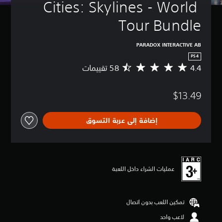
Cities: Skylines - World 
Tour Bundle
PARADOX INTERACTIVE AB
PS4
4.4
م
ت
و
$13.49
س
ط
ا
إضافة إلى عربة التسوق
ل
ت
ق
ي
ي
م
عمليات الشراء داخل اللعبة
4
.
4
تمكين اللعب بدون اتصال
ن
ج
لاعب واحد
و