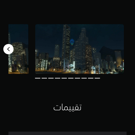
م
م
ن
5
ن
ج
و
م
م
ن
إ
ج
م
ا
ل
ي
5
8
م
تقييمات
ن
ا
ل
ت
ق
ي