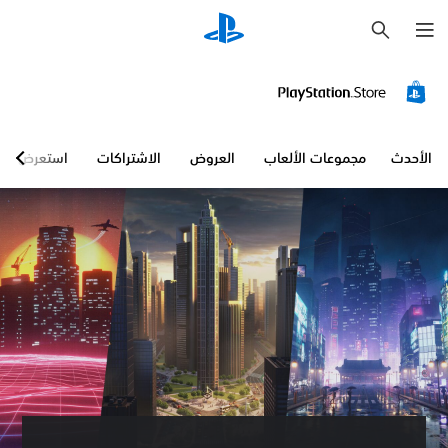
ب
ح
ث
الأحدث
مجموعات الألعاب
العروض
الاشتراكات
استعرض