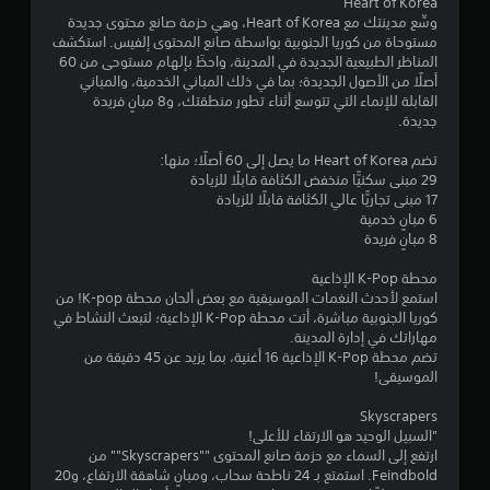
Heart of Korea
و
وسِّع مدينتك مع Heart of Korea، وهي حزمة صانع محتوى جديدة
مستوحاة من كوريا الجنوبية بواسطة صانع المحتوى إلفيس. استكشف
م
المناظر الطبيعية الجديدة في المدينة، واحظَ بإلهام مستوحى من 60
أصلًا من الأصول الجديدة؛ بما في ذلك المباني الخدمية، والمباني
م
القابلة للإنماء التي تتوسع أثناء تطور منطقتك، و8 مبانٍ فريدة
جديدة.
ن
تضم Heart of Korea ما يصل إلى 60 أصلًا؛ منها:
5
29 مبنى سكنيًّا منخفض الكثافة قابلًا للزيادة
17 مبنى تجاريًّا عالي الكثافة قابلًا للزيادة
ن
6 مبانٍ خدمية
8 مبانٍ فريدة
ج
محطة K-Pop الإذاعية
استمع لأحدث النغمات الموسيقية مع بعض ألحان محطة K-pop! من
و
كوريا الجنوبية مباشرة، أتت محطة K-Pop الإذاعية؛ لتبعث النشاط في
مهاراتك في إدارة المدينة.
م
تضم محطة K-Pop الإذاعية 16 أغنية، بما يزيد عن 45 دقيقة من
الموسيقى!
م
Skyscrapers
ن
"السبيل الوحيد هو الارتقاء للأعلى!
ارتفع إلى السماء مع حزمة صانع المحتوى ""Skyscrapers"" من
إ
Feindbold. استمتع بـ 24 ناطحة سحاب، ومبانٍ شاهقة الارتفاع، و20