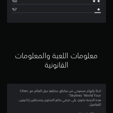
ا
ل
ت
ق
ي
ي
معلومات اللعبة والمعلومات
م
القانونية
4
.
4
احظَ بإلهام مستوحى من مناطق مختلفة حول العالم مع Cities:
Skylines “World Tour”.
ن
هذه الحزمة تحتوي على حزمتي صانع المحتوى ومحطتين إذاعيتين.
التفاصيل:
ج