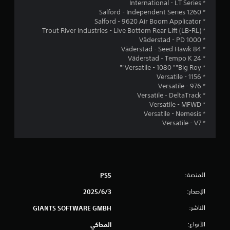
* International - LT Series
* Salford - Independent Series 1260
ل
* Salford - 9620 Air Boom Applicator
* Trout River Industries - Live Bottom Rear Lift (LB-RL)
ت
* Väderstad - PD 1000
* Väderstad - Seed Hawk 84
ق
* Väderstad - Tempo K 24
* Versatile - 1080 ""Big Roy""
ي
* Versatile - 1156
* Versatile - 976
ي
* Versatile - DeltaTrack
* Versatile - MFWD
م
* Versatile - Nemesis
* Versatile - V7
ا
ت
المنصة:
PS5
الإصدار:
3‏/6‏/2025
الناشر:
GIANTS SOFTWARE GMBH
الأنواع:
المحاكي