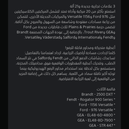
ن
س
3 علامات تجارية جديدة و21 ألة
ي
إ
استمتع بأكثر من 20 مركبة وأداة تمتد لتشمل المركبتين الكلاسيكيتين
ة
مثل Ford 976 و1156 Versatile والمركبات الحديثة الأخرى، لتتمكن
ف
ج
من زراعة مساحات مفتوحة وشاسعة من السهول والمروج بكل أناقة.
ق
تتضمن حزمة Plains & Prairies ثلاث قاطرات جديدة من Ford
ط
م
وGEA وTrout River، بالإضافة إلى عودة الجهات المصنعة Brandt
.
وFendt وInternational وSalford وVäderstad وVersatile.
ا
أغطية متحركة ومحاور قابلة للرفع!
ل
كلما ازدادت مساحة أراضيك الزراعية، ازداد اهتمامنا بالتفاصيل:
تساعدك رشاشات الدفع الذاتي من Fendt وSalford في نثر السماد
ي
الصلب، وتتحرك أغطية المقطورات الواقعية فوق محاصيلك المخزنة،
وستستمع بكل لحظة عند استخدام محاور الرفع الهيدروليكية بينما
2
توجّه أكبر ناقلة سماد في اللعبة. يساهم كل ذلك في إضافة المزيد
من الواقعية إلى لعبة الزراعة الافتراضية.
6
قائمة الآلات
* Brandt - 2500 DXT
3
* Fendt - Rogator 900 Series
* Ford - 1156 Versatile
م
* Ford - 976 Versatile
* GEA - EL48-6D-4800
ن
* GEA - EL48-8D-7900
* GEA - STR 447
ا