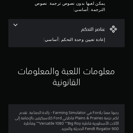
ن
ق
يمكن لعبها بدون نصوص ترجمة, نصوص
ص
الترجمة (أساسي)
ج
ة
ا
و
ل
ر
عناصر التحكم
م
ئ
ي
إعادة تعيين وحدة التحكم (أساسي)
م
س
ي
ن
ة
و
ا
5
معلومات اللعبة والمعلومات
ل
ش
ن
القانونية
خ
ص
ج
ي
ا
و
ت
ا
م
رحبوا معنا بـFord في Farming Simulator - رائدة الصناعة. تقدم
ل
لكم حزمة Plains & Prairies قاطرتي Ford كلاسيكيتين بالإضافة إلى
ر
م
الآلات الأسطورية قاطرة Versatile 1080 ""Big Roy"" وقاطرة
ئ
Fendt Rogator 900 الحديثة والمزيد.
ي