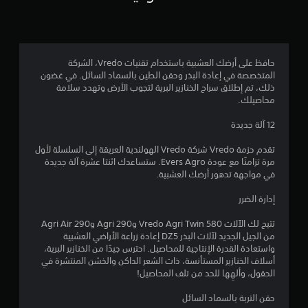
ج
و
حافظ على أرضك العشبية باستخدام تقنيات Vredo، الشركة
م
المتخصصة في إعادة البذر وحقن الطين بالسماد السائل. في غضون
ذلك، تم إطلاق سراح الخنازير البرية لتجوب الأرض وتهدد سلامة
م
محاصيلك.
ن
12 آلة جديدة
إ
تقدم حزمة Vredo شركة Vredo الهولندية العريقة إلى السلسلة لأول
مرة تزامنًا مع عودة Evers Agro. ستساعدك اثنتا عشرة آلة جديدة
ج
في مواجهة تدهور أرضك العشبية.
م
إدارة الضرر
ا
تتيح لك الآلات Vredo Agri Twin 580 وAgri 290 وAgri Air 290
من الجيل الجديد لآلات البذر DZ5 إعادة زراعة الأراضي العشبية
ل
واستعادة القدرة الإنتاجية للمحاصيل. احترس جيدًا من الخنازير البرية،
أسلاف الخنازير المستأنسة، ذات الشعر الداكن والخشن المنتشرة في
الحقول، وألهِها للحد من تلف المحاصيل!
ي
حقن التربة بالسماد السائل
8