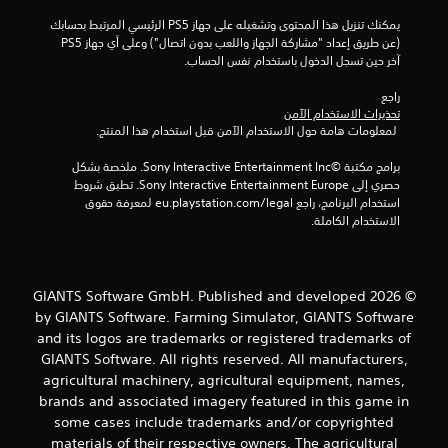
يمكنك تنزيل هذا المحتوى وتشغيله على جهاز PS5 الرئيسي المرتبط بحسابك 
(عن طريق إعداد "مشاركة الجهاز واللعب بدون اتصال") وعلى أي جهاز PS5 
آخر حين تسجل الدخول باستخدام نفس الحساب.
راجع 
تحذيرات الاستخدام الآمن
 لمعلومات هامة حول الاستخدام الآمن قبل استخدام هذا المنتج.
برامج مكتبة ©Sony Interactive Entertainment Inc. ملخصة بشكل 
حصري إلى Sony Interactive Entertainment Europe. تطبق شروط 
استخدام البرنامج، راجع eu.playstation.com/legal لمعرفة حقوق 
الاستخدام الكاملة.
© 2026 GIANTS Software GmbH. Published and developed
by GIANTS Software. Farming Simulator, GIANTS Software
and its logos are trademarks or registered trademarks of
GIANTS Software. All rights reserved. All manufacturers,
agricultural machinery, agricultural equipment, names,
brands and associated imagery featured in this game in
some cases include trademarks and/or copyrighted
materials of their respective owners. The agricultural