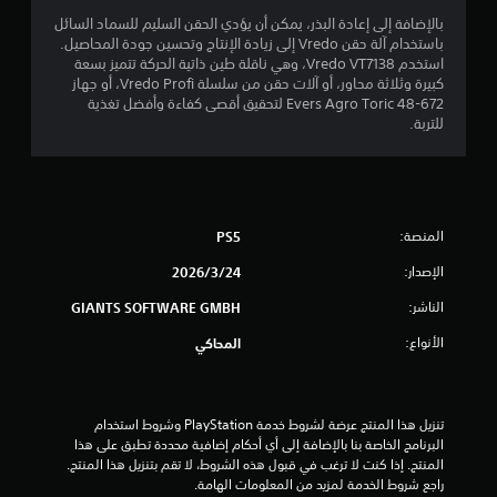
بالإضافة إلى إعادة البذر، يمكن أن يؤدي الحقن السليم للسماد السائل
8
باستخدام آلة حقن Vredo إلى زيادة الإنتاج وتحسين جودة المحاصيل.
استخدم Vredo VT7138، وهي ناقلة طين ذاتية الحركة تتميز بسعة
م
كبيرة وثلاثة محاور، أو آلات حقن من سلسلة Vredo Profi، أو جهاز
Evers Agro Toric 48-672 لتحقيق أقصى كفاءة وأفضل تغذية
ن
للتربة.
ا
ل
ت
المنصة:
PS5
الإصدار:
24‏/3‏/2026
ق
الناشر:
GIANTS SOFTWARE GMBH
ي
الأنواع:
المحاكي
ي
م
تنزيل هذا المنتج عرضة لشروط خدمة‫ PlayStation وشروط استخدام 
ا
البرنامج الخاصة بنا بالإضافة إلى أي أحكام إضافية محددة تطبق على هذا 
المنتج. إذا كنت لا ترغب في قبول هذه الشروط، لا تقم بتنزيل هذا المنتج. 
ت
راجع شروط الخدمة لمزيد من المعلومات الهامة.