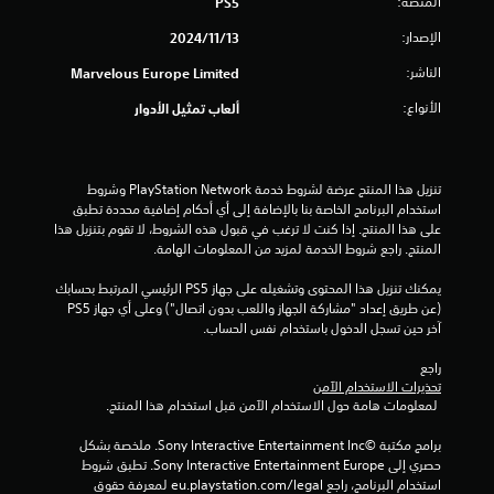
المنصة:
PS5
م
الإصدار:
13‏/11‏/2024
ن
الناشر:
Marvelous Europe Limited
5
الأنواع:
ألعاب تمثيل الأدوار
ن
ج
تنزيل هذا المنتج عرضة لشروط خدمة PlayStation Network وشروط 
استخدام البرنامج الخاصة بنا بالإضافة إلى أي أحكام إضافية محددة تطبق 
و
على هذا المنتج. إذا كنت لا ترغب في قبول هذه الشروط، لا تقوم بتنزيل هذا 
المنتج. راجع شروط الخدمة لمزيد من المعلومات الهامة.
م
يمكنك تنزيل هذا المحتوى وتشغيله على جهاز PS5 الرئيسي المرتبط بحسابك 
(عن طريق إعداد "مشاركة الجهاز واللعب بدون اتصال") وعلى أي جهاز PS5 
م
آخر حين تسجل الدخول باستخدام نفس الحساب.
ن
راجع 
تحذيرات الاستخدام الآمن
إ
 لمعلومات هامة حول الاستخدام الآمن قبل استخدام هذا المنتج.
ج
برامج مكتبة ©Sony Interactive Entertainment Inc. ملخصة بشكل 
حصري إلى Sony Interactive Entertainment Europe. تطبق شروط 
م
استخدام البرنامج، راجع eu.playstation.com/legal لمعرفة حقوق 