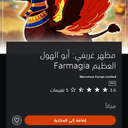
مظهر غريفي: أبو الهول 
العظيم Farmagia
Marvelous Europe Limited
PS5
3.6
م
ت
و
مجاناً
س
ط
ا
إضافة إلى المكتبة
ل
ت