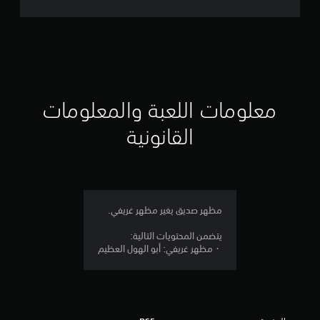
ت
ق
ي
ي
معلومات اللعبة والمعلومات
م
القانونية
3
.
6
مظهر صديق يغير مظهر غريفي.
ن
يتضمن المحتويات التالية:
・مظهر غريفي: أبو الهول العظيم
ج
و
م