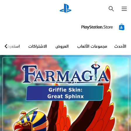
ب
ح
ث
الأحدث
مجموعات الألعاب
العروض
الاشتراكات
استعرض