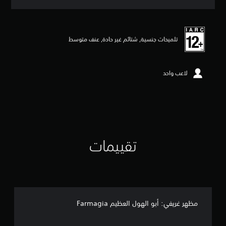
ق
ي
ي
م
تلميحات جنسية, شتائم غير حادة, عنف متوسط
3
.
6
ن
لاعب واحد
ج
و
م
م
ن
5
ن
تقييمات
ج
و
م
م
ن
إ
ج
مظهر غريفي: أبو الهول العظيم Farmagia
م
ا
ل