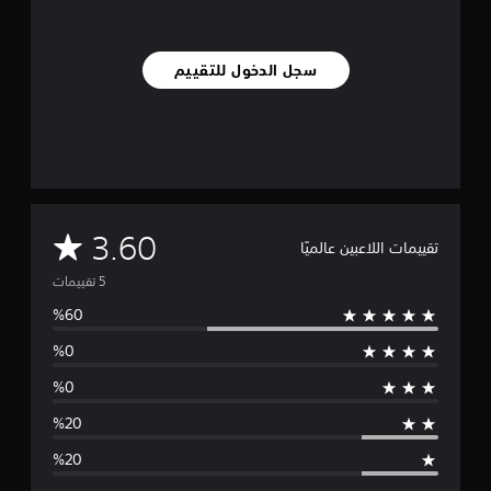
ي
5
م
سجل الدخول للتقييم
ن
ا
ل
ت
ق
ي
ي
م
ا
م
3.60
تقييمات اللاعبين عالميًا
ت
ت
و
س
ط
ا
ل