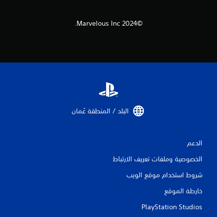
2
©2024 Marvelous Inc.
م
ن
ا
ل
ت
البلد / المنطقة عُمان‏
ق
ي
الدعم
ي
الخصوصية وملفات تعريف الارتباط
م
شروط استخدام موقع الويب
ا
خارطة الموقع
ت
PlayStation Studios