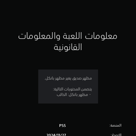
ق
ي
ي
معلومات اللعبة والمعلومات
م
القانونية
5
ن
ج
مظهر صديق يغير مظهر بانكل.
و
يتضمن المحتويات التالية:
・مظهر بانكل: الذائب
م
م
ن
المنصة:
PS5
5
الإصدار:
27‏/11‏/2024