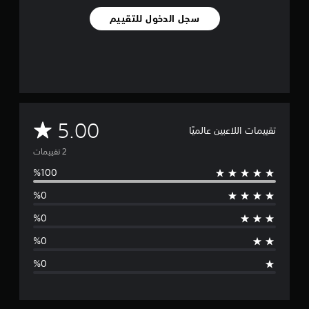
ا
سجل الدخول للتقييم
ل
ت
ق
ي
ي
م
ا
ت
م
5.00
تقييمات اللاعبين عالميًا
ت
و
س
ط
ا
ل
ت