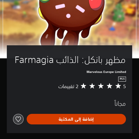
مظهر بانكل: الذائب Farmagia
Marvelous Europe Limited
PS5
5
م
ت
و
مجاناً
س
ط
ا
إضافة إلى المكتبة
ل
ت
ق
ي