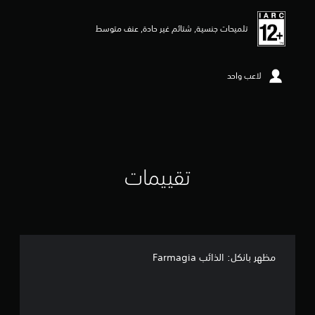
ي
م
تلميحات جنسية, شتائم غير حادة, عنف متوسط
5
ن
ج
و
لاعب واحد
م
م
ن
5
ن
ج
و
تقييمات
م
م
ن
إ
ج
م
ا
مظهر بانكل: الذائب Farmagia
ل
ي
2
م
ن