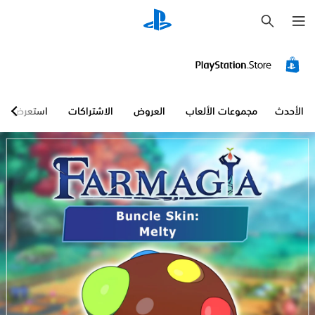
ب
ح
ث
الأحدث
مجموعات الألعاب
العروض
الاشتراكات
استعرض