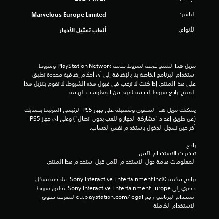
ن
الناشر:
Marvelous Europe Limited
ج
الأنواع:
ألعاب تمثيل الأدوار
و
م
تنزيل هذا المنتج عرضة لشروط خدمة PlayStation Network وشروط 
استخدام البرنامج الخاصة بنا بالإضافة إلى أي أحكام إضافية محددة تطبق 
م
على هذا المنتج. إذا كنت لا ترغب في قبول هذه الشروط، لا تقوم بتنزيل هذا 
المنتج. راجع شروط الخدمة لمزيد من المعلومات الهامة.
ن
يمكنك تنزيل هذا المحتوى وتشغيله على جهاز PS5 الرئيسي المرتبط بحسابك 
(عن طريق إعداد "مشاركة الجهاز واللعب بدون اتصال") وعلى أي جهاز PS5 
إ
آخر حين تسجل الدخول باستخدام نفس الحساب.
ج
راجع 
تحذيرات الاستخدام الآمن
م
 لمعلومات هامة حول الاستخدام الآمن قبل استخدام هذا المنتج.
ا
برامج مكتبة ©Sony Interactive Entertainment Inc. ملخصة بشكل 
حصري إلى Sony Interactive Entertainment Europe. تطبق شروط 
ل
استخدام البرنامج، راجع eu.playstation.com/legal لمعرفة حقوق 
الاستخدام الكاملة.
ي