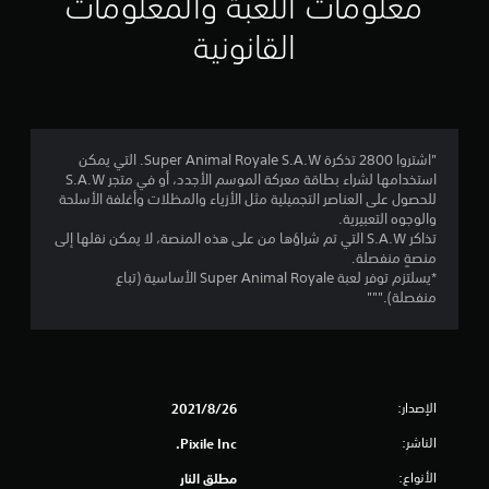
معلومات اللعبة والمعلومات
ا
القانونية
ت
"اشتروا 2800 تذكرة Super Animal Royale S.A.W. التي يمكن
استخدامها لشراء بطاقة معركة الموسم الأجدد، أو في متجر S.A.W
للحصول على العناصر التجميلية مثل الأزياء والمظلات وأغلفة الأسلحة
والوجوه التعبيرية.
تذاكر S.A.W التي تم شراؤها من على هذه المنصة، لا يمكن نقلها إلى
منصةٍ منفصلة.
*يسلتزم توفر لعبة Super Animal Royale الأساسية (تباع
منفصلة)."""
الإصدار:
26‏/8‏/2021
الناشر:
Pixile Inc.
الأنواع:
مطلق النار