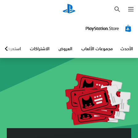
ب
ح
ث
الأحدث
مجموعات الألعاب
العروض
الاشتراكات
استعرض