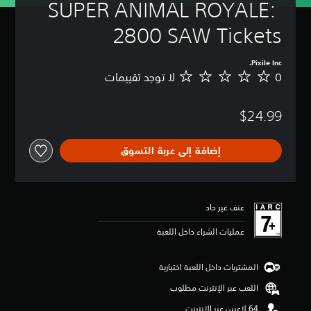
SUPER ANIMAL ROYALE: 
2800 SAW Tickets
Pixile Inc.
0
لا توجد تقييمات
ل
ا
ت
$24.99
و
ج
د
إضافة إلى عربة التسوق
ت
ق
ي
ي
م
عنف غير حاد
ا
ت
عمليات الشراء داخل اللعبة
المشتريات داخل اللعبة اختيارية
اللعب عبر الإنترنت مطلوب