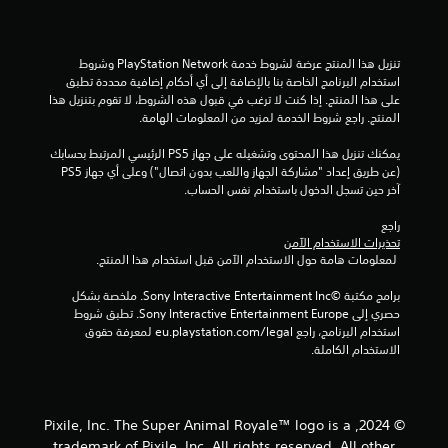
تنزيل هذا المنتج عرضة لشروط خدمة PlayStation Network وشروط 
استخدام البرنامج الخاصة بنا بالإضافة إلى أي أحكام إضافية محددة تطبق 
على هذا المنتج. إذا كنت لا ترغب في قبول هذه الشروط، لا تقوم بتنزيل هذا 
المنتج. راجع شروط الخدمة لمزيد من المعلومات الهامة.
يمكنك تنزيل هذا المحتوى وتشغيله على جهاز PS5 الرئيسي المرتبط بحسابك 
(عن طريق إعداد "مشاركة الجهاز واللعب بدون اتصال") وعلى أي جهاز PS5 
آخر حين تسجل الدخول باستخدام نفس الحساب.
راجع 
تحذيرات الاستخدام الآمن
 لمعلومات هامة حول الاستخدام الآمن قبل استخدام هذا المنتج.
برامج مكتبة ©Sony Interactive Entertainment Inc. ملخصة بشكل 
حصري إلى Sony Interactive Entertainment Europe. تطبق شروط 
استخدام البرنامج، راجع eu.playstation.com/legal لمعرفة حقوق 
الاستخدام الكاملة.
© 2024, Pixile, Inc. The Super Animal Royale™ logo is a
trademark of Pixile, Inc. All rights reserved. All other