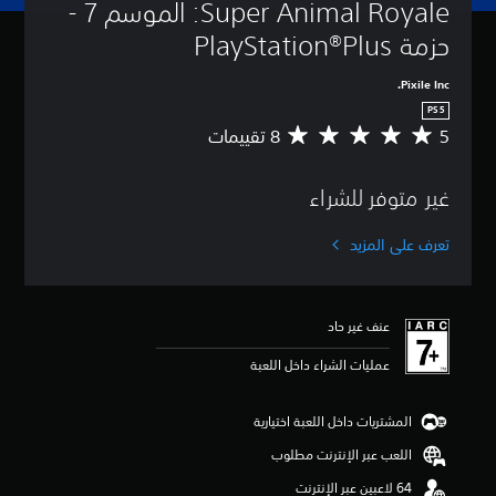
Super Animal Royale: الموسم 7 - 
حزمة PlayStation®Plus
Pixile Inc.
PS5
5
م
ت
و
غير متوفر للشراء
س
ط
ا
تعرف على المزيد
ل
ت
ق
ي
عنف غير حاد
ي
م
عمليات الشراء داخل اللعبة
5
ن
ج
المشتريات داخل اللعبة اختيارية
و
اللعب عبر الإنترنت مطلوب
م
م
ن