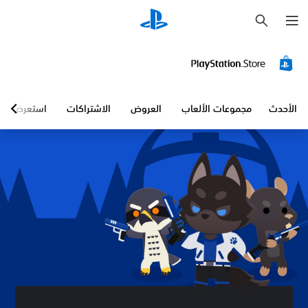
ب
ح
ث
الأحدث
مجموعات الألعاب
العروض
الاشتراكات
استعرض