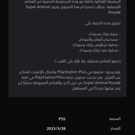
م
السلسلة الغذائية بأناقة مع هذه المجموعة الحصرية من العناصر
التجميلية. يتطلب استخدام هذا المحتوى وجود Super Animal
م
Royale.
ن
تحتوي هذه الحزمة على:
5
- سترة زرقاء وسوداء
- مسدسان أزرقان وأسودان
ن
- بندقية خرطوش زرقاء وسوداء
- بندقية صيد زرقاء وسوداء
ج
(جميع العناصر تجميلية، ولا تؤثر على اللعب.)
و
يلزم وجود عضوية في PlayStation Plus واتصال بالإنترنت لتتمكن
م
من التنزيل. يتم تحديث محتوى حزمة PlayStation®Plus في لعبة
Super Animal Royale من حين لآخر؛ والعناصر المعروضة سابقًا لن
يتم عرضها مجددًا في المستقبل.
م
ن
إ
المنصة:
PS5
ج
الإصدار:
28‏/3‏/2023