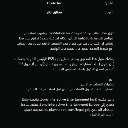
م
الناشر:
Pixile Inc.
ا
الأنواع:
مطلق النار
ل
ي
تنزيل هذا المنتج عرضة لشروط خدمة‫ PlayStation وشروط استخدام 
البرنامج الخاصة بنا بالإضافة إلى أي أحكام إضافية محددة تطبق على هذا 
8
المنتج. إذا كنت لا ترغب في قبول هذه الشروط، لا تقم بتنزيل هذا المنتج. 
راجع شروط الخدمة لمزيد من المعلومات الهامة.
م
يمكنك تنزيل هذا المحتوى وتشغيله على جهاز PS5 الرئيسي المرتبط بحسابك 
ن
(عن طريق إعداد "مشاركة الجهاز واللعب بدون اتصال") وعلى أي جهاز PS5 
آخر حين تسجل الدخول باستخدام نفس الحساب.
ا
راجع 
ل
تحذيرات الاستخدام الآمن
 لمعلومات هامة حول الاستخدام الآمن قبل استخدام هذا المنتج.
ت
برامج مكتبة ©Sony Interactive Entertainment Inc. ملخصة بشكل 
ق
حصري إلى Sony Interactive Entertainment Europe. تطبق شروط 
استخدام البرنامج، راجع eu.playstation.com/legal لمعرفة حقوق 
ي
الاستخدام الكاملة.
ي