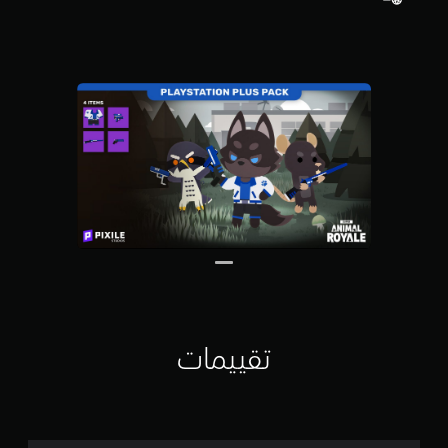
5
ن
ج
و
م
م
ن
إ
ج
م
ا
ل
ي
8
م
ن
ا
ل
ت
تقييمات
ق
ي
ي
م
ا