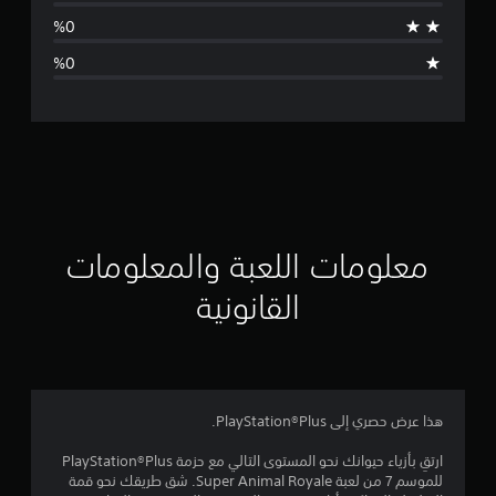
ط
ا
ل
ت
ق
ي
ي
معلومات اللعبة والمعلومات
م
القانونية
5
ن
ج
هذا عرض حصري إلى PlayStation®Plus.
و
ارتقِ بأزياء حيوانك نحو المستوى التالي مع حزمة PlayStation®Plus
للموسم 7 من لعبة Super Animal Royale. شق طريقك نحو قمة