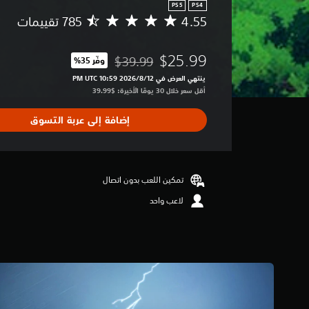
PS5
PS4
4.55
م
ت
و
$25.99
$39.99
وفّر 35%‏
س
مخصوم من السعر الأصلي البالغ $39.99‏
ط
ينتهي العرض في 12‏/8‏/2026 10:59 PM UTC‏
ا
أقل سعر خلال 30 يومًا الأخيرة: $39.99‏
ل
ت
إضافة إلى عربة التسوق
ق
ي
ي
م
4
تمكين اللعب بدون اتصال
.
لاعب واحد
5
5
ن
ج
و
م
م
ن