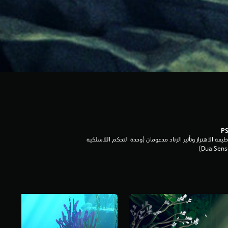
يفة الاهتزاز وتأثير الزناد مدعومان (وحدة التحكم اللاسلكية
DualSen‏)