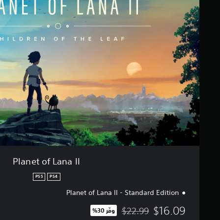
م
n
ا
e
ت
t
o
f
L
a
n
a
I
I
Planet of Lana II
PS5
PS4
Planet of Lana II - Standard Edition
$16.09
$22.99
وفّر 30%‏
مخصوم من السعر الأصلي البالغ $22.99‏