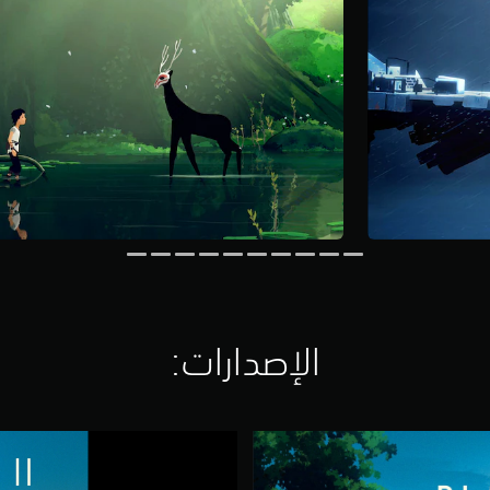
الإصدارات:‏
P
l
a