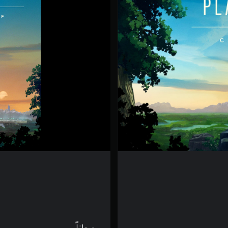
n
e
t
o
f
L
a
n
a
I
I
D
e
m
o
o