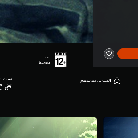
عنف
متوسط
نسخة PS5‏
اللعب عن بُعد مدعوم
وظ
se