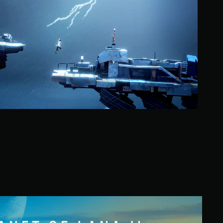
5
ن
ج
و
م
م
ن
إ
ج
م
ا
ل
ي
7
8
5
م
ن
ا
ل
ت
ق
P
ي
l
ي
a