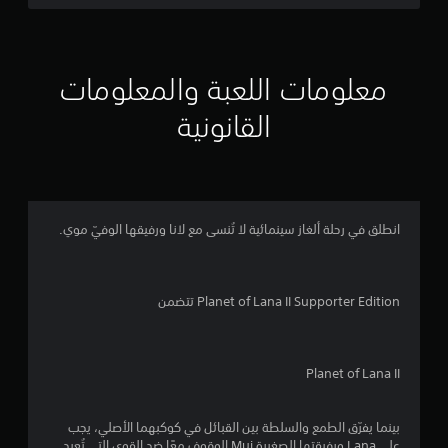
ن
ج
معلومات اللعبة والمعلومات
و
القانونية
م
م
ن
انطلق في رحلة ألغاز سينمائية لا تُنسى مع لانا ورفيقها الوفيّ موي.
5
ن
Planet of Lana II Supporter Edition تتضمن
ج
و
Planet of Lana II
م
م
بينما يفرّق الطمع والسلطة بين القبائل في كوكبهما الأصلي، يجب
على Lana ورفيقتها الصغيرة Mui الوقوف معًا ضد القوى التي تُعيد