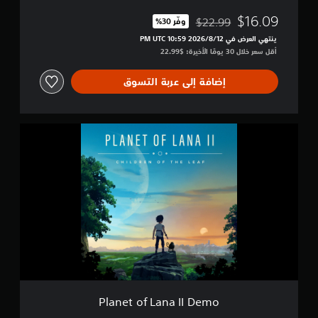
$16.09
$22.99
وفّر 30%‏
مخصوم من السعر الأصلي البالغ $22.99‏
ينتهي العرض في 12‏/8‏/2026 10:59 PM UTC‏
أقل سعر خلال 30 يومًا الأخيرة: $22.99‏
إضافة إلى عربة التسوق
P
l
a
n
e
t
o
f
L
a
n
a
I
I
Planet of Lana II Demo
D