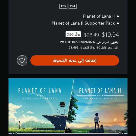
n
PS5
PS4
Planet of Lana II
Planet of Lana II Supporter Pack
$19.94
$28.49
وفّر 30%‏
مخصوم من السعر الأصلي البالغ $28.49‏
ينتهي العرض في 12‏/8‏/2026 10:59 PM UTC‏
أقل سعر خلال 30 يومًا الأخيرة: $28.49‏
إضافة إلى عربة التسوق
P
l
a
n
e
t
o
f
L
a
n