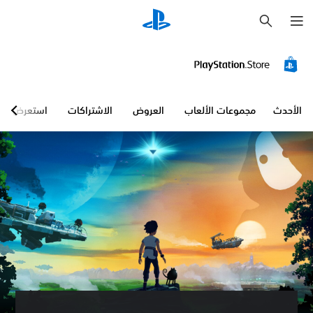
ب
ح
ث
ن
ص
و
ص
ا
ل
الأحدث
مجموعات الألعاب
العروض
الاشتراكات
استعرض
ت
ر
ج
م
ة
(
أ
س
ا
س
ي
)
ت
ت