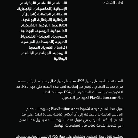
ا
لغات الشاشة:
الأسبانية, الألمانية, الأوكرانية,
الإسبانية (المكسيك), الإنجليزية,
ل
الإيطالية, البرتغالية (البرازيل),
البرتغالية (البرتغال), البولندية,
ت
التايلاندية, التركية, التشيكية,
الدانمركية, الروسية, الرومانية,
ق
السويدية, الصينية (التقليدية),
الصينية (المبسطة), الفرنسية
ي
(فرنسا), الكورية, المجرية,
النرويجية, الهولندية, اليابانية,
ي
اليونانية
م
ا
للعب هذه اللعبة على جهاز PS5، قد يحتاج جهازك إلى تحديثه إلى آخر نسخة 
من برمجيات النظام. بالرغم من إمكانية لعب هذه اللعبة على جهاز PS5، قد 
ت
لا تكون بعض الميزات المتوفرة على PS4 موجودة. انظر 
‎PlayStation.com/bc لمزيد من التفاصيل.
تنزيل هذا المنتج عرضة لشروط خدمة‫ PlayStation وشروط استخدام 
البرنامج الخاصة بنا بالإضافة إلى أي أحكام إضافية محددة تطبق على هذا 
المنتج. إذا كنت لا ترغب في قبول هذه الشروط، لا تقم بتنزيل هذا المنتج. 
راجع شروط الخدمة لمزيد من المعلومات الهامة.
يمكنك تنزيل هذا المحتوى وتشغيله على جهاز PS5 الرئيسي المرتبط بحسابك 