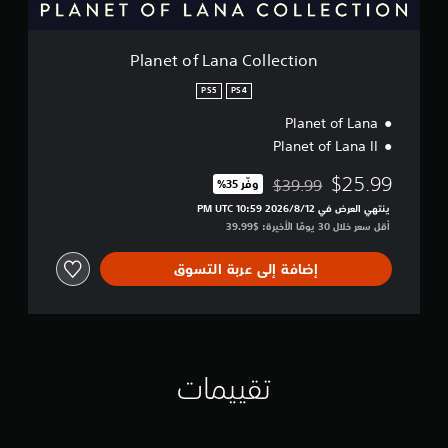
a
C
o
Planet of Lana Collection
l
l
PS5
PS4
e
Planet of Lana
c
t
Planet of Lana II
i
o
$25.99
$39.99
وفّر 35%‏
مخصوم من السعر الأصلي البالغ $39.99‏
n
ينتهي العرض في 12‏/8‏/2026 10:59 PM UTC‏
أقل سعر خلال 30 يومًا الأخيرة: $39.99‏
إضافة إلى عربة التسوق
تقييمات