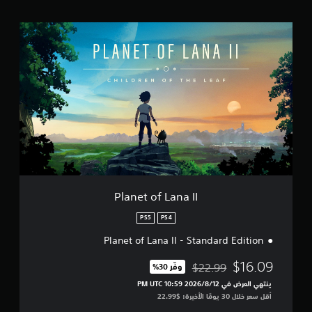
ي
م
P
ا
l
ت
a
n
e
t
o
f
L
a
n
a
I
I
Planet of Lana II
PS5
PS4
Planet of Lana II - Standard Edition
$16.09
$22.99
وفّر 30%‏
مخصوم من السعر الأصلي البالغ $22.99‏
ينتهي العرض في 12‏/8‏/2026 10:59 PM UTC‏
أقل سعر خلال 30 يومًا الأخيرة: $22.99‏