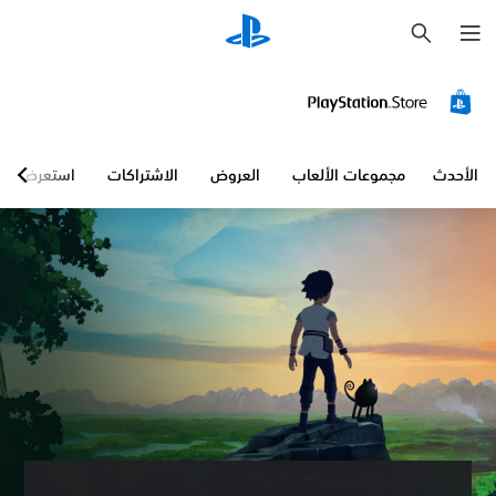
ب
ح
ث
الأحدث
مجموعات الألعاب
العروض
الاشتراكات
استعرض