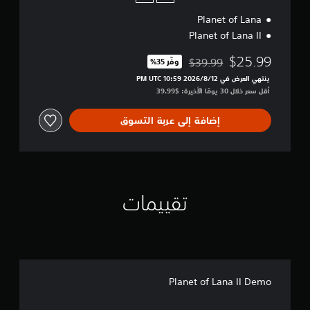
e
Planet of Lana
c
t
Planet of Lana II
i
o
$25.99
$39.99
وفّر 35%‏
مخصوم من السعر الأصلي البالغ $39.99‏
n
ينتهي العرض في 12‏/8‏/2026 10:59 PM UTC‏
أقل سعر خلال 30 يومًا الأخيرة: $39.99‏
إضافة إلى عربة التسوق
تقييمات
Planet of Lana II Demo