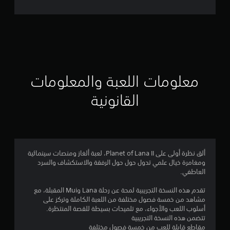
ل
ت
ق
ي
ي
معلومات اللعبة والمعلومات
م
القانونية
4
.
5
ألق نظرة أولى على Planet of Lana II، لعبة ألغاز ومنصات سينمائية
ومغامرة خيال علمي تدول حول حول الرفقة والاستكشاف والسرد
5
العاطفي.
ن
تقدم هذه النسخة التجريبية لمحة عن رحلة Lana وMui المقبلة، مع
مشاهد من خمسة فصول مختلفة من اللعبة الكاملة وتركز على
ج
أسلوب اللعب والأجواء، مع تلميحات بسيطة للقصة المنتظرة.
تتضمن هذه النسخة التجريبية
و
مقاطع قابلة للعب من خمسة فصول مختلفة