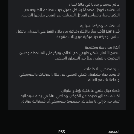
عالم مرسوم يدويًا في حالة تحول
م
استكشف كوكبًا مصممًا بشكل جميل حيث تتصادم الطبيعة مع
التكنولوجيا، وتتعامل القبائل المختلفة مع التقدم بطرقها الخاصة.
ا
استكشاف وحركة انسيابية
ل
قُد Lana الأكبر سنًا والأكثر رشاقة من خلال القفز على الجدران، وتنقل
سلس، وحركة ديناميكية عبر بيئات متنوعة.
ي
ألغاز مدروسة ومتنوعة
7
تندمج الألغاز بشكل طبيعي مع العالم، وتركز على الملاحظة وحسن
التوقيت والتعاون بدلاً من المنطق المعقد.
8
سرد قصصي بلا كلمات
7
لا يوجد حوار منطوق. يتجلى المعنى من خلال المرئيات والموسيقى
وتفاعلاتك مع العالم.
م
قصة خيال علمي عاطفية بإيقاع متوازن
ن
اكتشف حقائق جديدة عن الكوكب وماضي Mui في رحلة سينمائية
تمتد من 6 إلى 8 ساعات، مصحوبة بموسيقى أوركسترالية مؤثرة.
ا
ل
ت
المنصة:
PS5