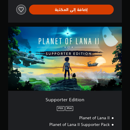
إضافة إلى المكتبة
S
u
p
p
o
r
t
e
r
E
d
i
t
i
Supporter Edition
o
n
PS5
PS4
Planet of Lana II
Planet of Lana II Supporter Pack