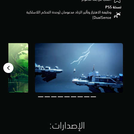
م
نسخة PS5‏
ن
وظيفة الاهتزاز وتأثير الزناد مدعومان (وحدة التحكم اللاسلكية
5
DualSense‏)
ن
ج
و
م
م
ن
إ
ج
م
ا
ل
ي
7
8
7
م
ن
ا
ل
ت
الإصدارات:‏
ق
ي