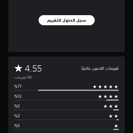
سجل الدخول للتقييم
م
4.55
تقييمات اللاعبين عالميًا
ت
و
س
ط
ا