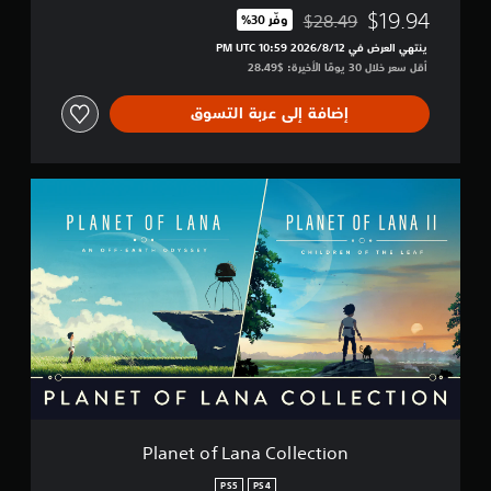
$19.94
$28.49
وفّر 30%‏
مخصوم من السعر الأصلي البالغ $28.49‏
ينتهي العرض في 12‏/8‏/2026 10:59 PM UTC‏
أقل سعر خلال 30 يومًا الأخيرة: $28.49‏
إضافة إلى عربة التسوق
P
l
a
n
e
t
o
f
L
a
n
a
C
o
Planet of Lana Collection
l
l
PS5
PS4