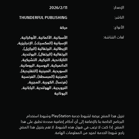
ق
الإصدار:
11‏/2‏/2026
ي
الناشر:
THUNDERFUL PUBLISHING
الأنواع:
حركة
ي
لغات الشاشة:
الأسبانية, الألمانية, الأوكرانية,
م
الإسبانية (المكسيك), الإنجليزية,
الإيطالية, البرتغالية (البرازيل),
ا
البرتغالية (البرتغال), البولندية,
التايلاندية, التركية, التشيكية,
ت
الدانمركية, الروسية, الرومانية,
السويدية, الصينية (التقليدية),
الصينية (المبسطة), الفرنسية
(فرنسا), الكورية, المجرية,
النرويجية, الهولندية, اليابانية,
اليونانية
تنزيل هذا المنتج عرضة لشروط خدمة‫ PlayStation وشروط استخدام 
البرنامج الخاصة بنا بالإضافة إلى أي أحكام إضافية محددة تطبق على هذا 
المنتج. إذا كنت لا ترغب في قبول هذه الشروط، لا تقم بتنزيل هذا المنتج. 
راجع شروط الخدمة لمزيد من المعلومات الهامة.