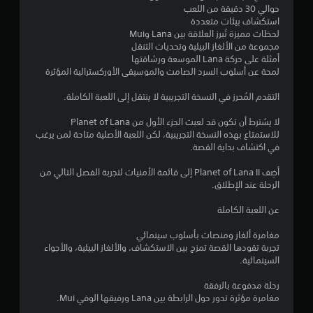
حوالي 30 دقيقة من اللعب
م
استكشاف بيئات متعددة
لحظات مميزة تُبرز العلاقة بين Lana وMui
م
مجموعة من الألغاز البيئية وتحديات التنقل
أمثلة على حركة Lana الموسعة ورشاقتها
ن
لمحة عن أسلوب السرد الصامت والموسيقى الأوركسترالية المؤثرة
5
التقدم المُحرز في النسخة التجريبية لا ينتقل إلى اللعبة الكاملة.
ن
لا يشترط أن تكون قد لعبت الجزء الأول من Planet of Lana
للاستمتاع بهذه النسخة التجريبية، لكن اللعبة الأصلية متاحة لمن يرغب
في اكتشاف بداية القصة.
ج
أضِف Planet of Lana II إلى قائمة الأمنيات لتجربة الفصل التالي من
و
الرحلة عند الإطلاق.
م
عن اللعبة الكاملة
م
مغامرة ألغاز ومنصات بأسلوب سينمائي
تجربة تقودها القصة تمزج بين الاستكشاف، والألغاز البيئية، والأجواء
ن
السينمائية.
إ
رحلة مدفوعة بالرفقة
مغامرة مؤثرة تدور حول الرابطة بين Lana ورفيقها الوفي Mui.
ج