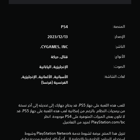
ا
ل
ي
المنصة:
PS4
الإصدار:
13‏/12‏/2023
5
الناشر:
CYGAMES, INC.
0
الأنواع:
قتال, حركة
4
الصوت:
الإنجليزية, اليابانية
0
لغات الشاشة:
الأسبانية, الألمانية, الإنجليزية,
الفرنسية (فرنسا)
م
ن
للعب هذه اللعبة على جهاز PS5، قد يحتاج جهازك إلى تحديثه إلى آخر نسخة 
ا
من برمجيات النظام. بالرغم من إمكانية لعب هذه اللعبة على جهاز PS5، قد 
لا تكون بعض الميزات المتوفرة على PS4 موجودة. انظر 
ل
‎PlayStation.com/bc لمزيد من التفاصيل.
ت
تنزيل هذا المنتج عرضة لشروط خدمة PlayStation Network وشروط 
استخدام البرنامج الخاصة بنا بالإضافة إلى أي أحكام إضافية محددة تطبق 