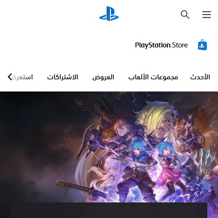
ب
ح
ث
الأحدث
مجموعات الألعاب
العروض
الاشتراكات
استعرض