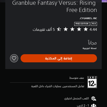
Granblue Fantasy Versus: Rising 
Free Edition
CYGAMES, INC.
FREE EDITION
PS4
4.44
م
ت
و
مجاناً
س
ط
نسخة تجريبية
ا
ل
إضافة إلى المكتبة
ت
ق
ي
ي
م
عنف متوسط
4
.
تفاعل المستخدمين, عمليات الشراء داخل اللعبة
4
4
اللعب المتصل اختياري
ن
ج
و