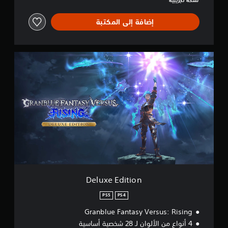
نسخة تجريبية
إضافة إلى المكتبة
D
e
l
u
x
e
E
d
i
t
i
o
n
Deluxe Edition
PS5
PS4
Granblue Fantasy Versus: Rising
4 أنواع من الألوان لـ 28 شخصية أساسية