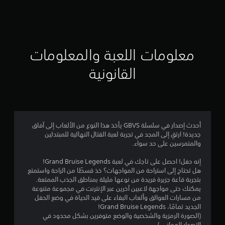
ق
ي
ي
معلومات اللعبة والمعلومات
م
القانونية
4
.
4
أحدث إصدار في سلسلة GBVS يأخذ هذا النوع من الألعاب إلى آفاق
جديدة! ارتقِ إلى المجد في تجربة لعبة القتال النهائية للمبتدئين
4
والمتمرسين على حد سواء.
ن
إنه حفل! احصل على تاجك في لعبة Grand Bruise Legends!
هل تحتاج إلى استراحة من المواجهات؟ خذ قسطًا من الراحة واستمتع
ج
بتجربة قاعة جزيرة فريدة من نوعها مليئة بمناطق الجذب الممتعة.
يمكنك حتى مواجهة لاعبين آخرين عبر الإنترنت في مجموعة متنوعة
و
من مسارات العوائق وألعاب البقاء على قيد الحياة في وضع الحفل
الجديد تمامًا، Grand Bruise Legends!
م
(الصورة الرمزية والشخصية والوضع متوفرين بشكل محدود في
الإصدار المجاني.)