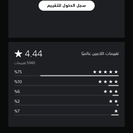
سجل الدخول للتقييم
م
4.44
تقييمات اللاعبين عالميًا
ت
و
س
ط
ا
ل
ت