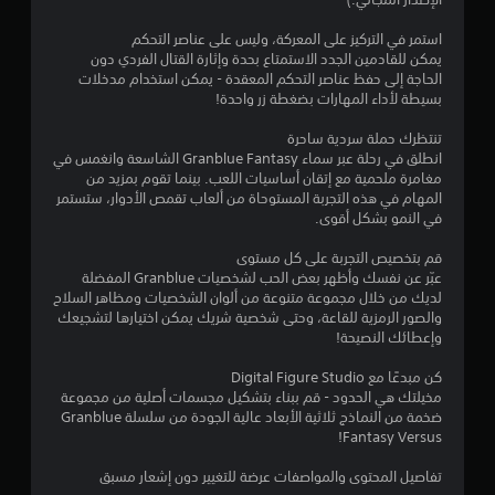
م
استمر في التركيز على المعركة، وليس على عناصر التحكم
ن
يمكن للقادمين الجدد الاستمتاع بحدة وإثارة القتال الفردي دون
الحاجة إلى حفظ عناصر التحكم المعقدة - يمكن استخدام مدخلات
5
بسيطة لأداء المهارات بضغطة زر واحدة!
ن
تنتظرك حملة سردية ساحرة
انطلق في رحلة عبر سماء Granblue Fantasy الشاسعة وانغمس في
مغامرة ملحمية مع إتقان أساسيات اللعب. بينما تقوم بمزيد من
ج
المهام في هذه التجربة المستوحاة من ألعاب تقمص الأدوار، ستستمر
في النمو بشكل أقوى.
و
قم بتخصيص التجربة على كل مستوى
م
عبّر عن نفسك وأظهر بعض الحب لشخصيات Granblue المفضلة
لديك من خلال مجموعة متنوعة من ألوان الشخصيات ومظاهر السلاح
م
والصور الرمزية للقاعة، وحتى شخصية شريك يمكن اختيارها لتشجيعك
وإعطائك النصيحة!
ن
كن مبدعًا مع Digital Figure Studio
إ
مخيلتك هي الحدود - قم ببناء بتشكيل مجسمات أصلية من مجموعة
ضخمة من النماذج ثلاثية الأبعاد عالية الجودة من سلسلة Granblue
ج
Fantasy Versus!
م
تفاصيل المحتوى والمواصفات عرضة للتغيير دون إشعار مسبق