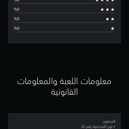
و
ج
د
ت
ق
ي
ي
م
معلومات اللعبة والمعلومات
ا
القانونية
ت
المحتوى
• لون الشخصية رقم 22