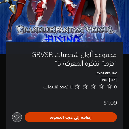
مجموعة ألوان شخصيات GBVSR 
"حزمة تذكرة المعركة 5"
CYGAMES, INC.
PS5
PS4
0
لا توجد تقييمات
ل
ا
ت
$1.09
و
ج
د
إضافة إلى عربة التسوق
ت
ق
ي