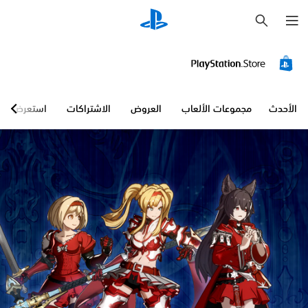
ب
ح
ث
الأحدث
مجموعات الألعاب
العروض
الاشتراكات
استعرض