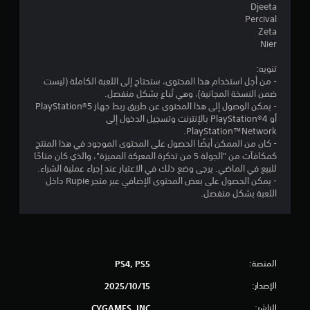
Djeeta
Percival
Zeta
Nier
تنويه:
- من أجل استخدام هذا المحتوى، ستحتاج إلى اللعبة الكاملة (ليست
ضمن النسخة المجانية)، وهي تُباع بشكل منفصل.
- يمكن الوصول إلى هذا المحتوى عن طريق ربط جهاز PlayStation®5
أو PlayStation®4 بالإنترنت وتسجيل الدخول إلى
PlayStation™Network.
- كان من الممكن أيضًا الحصول على المحتوى الموجود في هذا المنتج
كمكافآت من "الجولة 5 من تذكرة المعركة المميزة"، والذي كان متاحًا
للبيع في الماضي. يرجى وضع ذلك في الاعتبار عند إجراء عملية الشراء.
- يمكن الحصول على بعض المحتوى الإضافي عبر متجر Rupie داخل
اللعبة بشكل منفصل.
المنصة:
PS4, PS5
الإصدار:
15‏/10‏/2025
الناشر:
CYGAMES, INC.