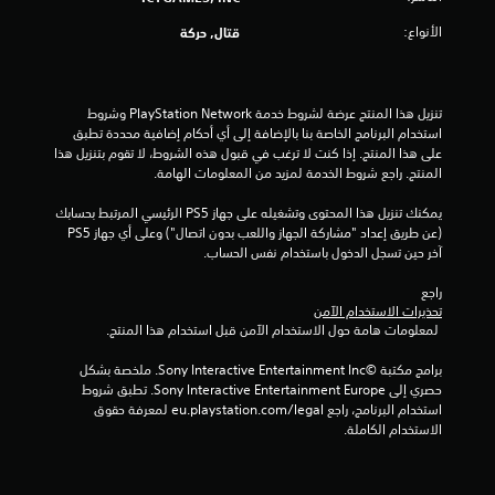
الأنواع:
قتال, حركة
تنزيل هذا المنتج عرضة لشروط خدمة PlayStation Network وشروط 
استخدام البرنامج الخاصة بنا بالإضافة إلى أي أحكام إضافية محددة تطبق 
على هذا المنتج. إذا كنت لا ترغب في قبول هذه الشروط، لا تقوم بتنزيل هذا 
المنتج. راجع شروط الخدمة لمزيد من المعلومات الهامة.
يمكنك تنزيل هذا المحتوى وتشغيله على جهاز PS5 الرئيسي المرتبط بحسابك 
(عن طريق إعداد "مشاركة الجهاز واللعب بدون اتصال") وعلى أي جهاز PS5 
آخر حين تسجل الدخول باستخدام نفس الحساب.
راجع 
تحذيرات الاستخدام الآمن
 لمعلومات هامة حول الاستخدام الآمن قبل استخدام هذا المنتج.
برامج مكتبة ©Sony Interactive Entertainment Inc. ملخصة بشكل 
حصري إلى Sony Interactive Entertainment Europe. تطبق شروط 
استخدام البرنامج، راجع eu.playstation.com/legal لمعرفة حقوق 
الاستخدام الكاملة.