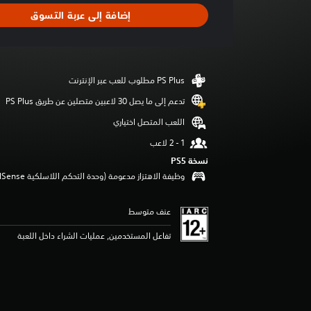
د
إضافة إلى عربة التسوق
ت
ق
ي
ي
م
ا
ت
تدعم إلى ما يصل 30 لاعبين متصلين عن طريق PS Plus‏
اللعب المتصل اختياري
نسخة PS5‏
وظيفة الاهتزاز مدعومة (وحدة التحكم اللاسلكية DualSense‏)
عنف متوسط
تفاعل المستخدمين, عمليات الشراء داخل اللعبة