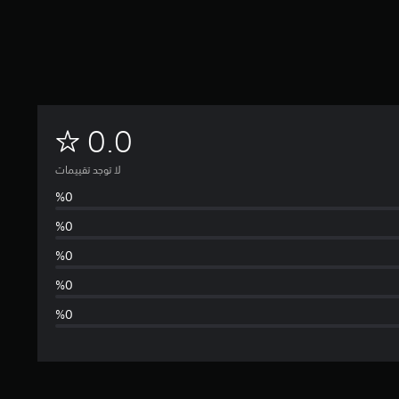
ل
0.0
ا
لا توجد تقييمات
ت
و
ج
د
ت