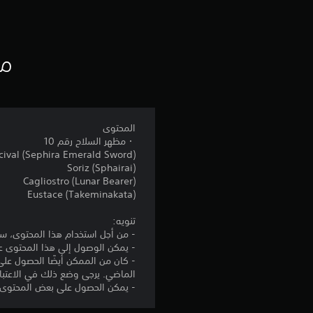
مع
المحتوى
・مظهر السلاح رقم 10
cival (Sephira Emerald Sword)
Soriz (Sphairai)
Cagliostro (Lunar Bearer)
Eustace (Takeminakata)
تنويه:
- من أجل استخدام هذا المحتوى، ست
- يمكن الوصول إلى هذا المحتوى عن طريق ربط جهاز PlayStation®5 أو PlayStation®4 بالإنت
الماضي. يرجى وضع ذلك في الاعتبار 
- يمكن الحصول على بعض المحتوى الإضافي عبر متجر pie