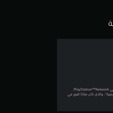
ق
ي
ي
ة
م
ا
ت
 المنتج كمكافآت من "الجولة 7 من تذكرة المعركة المميزة"، والذي كان متاحًا للبيع في