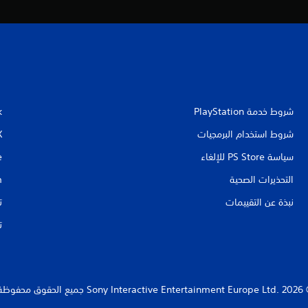
شروط خدمة PlayStation‏
k
شروط استخدام البرمجيات
X
سياسة PS Store للإلغاء
e
التحذيرات الصحية
m
نبذة عن التقييمات
ت
ت
Sony Interact جميع الحقوق محفوظة.