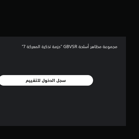
مجموعة مظاهر أسلحة GBVSR "حزمة تذكرة المعركة 7"
سجل الدخول للتقييم