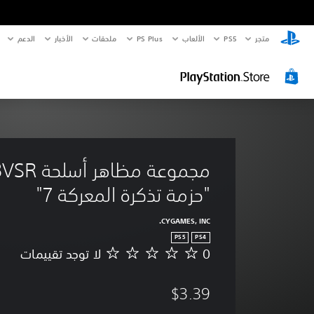
متجر
PS5‏
الألعاب
PS Plus
ملحقات
الأخبار
الدعم
"حزمة تذكرة المعركة 7"
CYGAMES, INC.
PS5
PS4
0
لا توجد تقييمات
ل
ا
ت
$3.39
و
ج