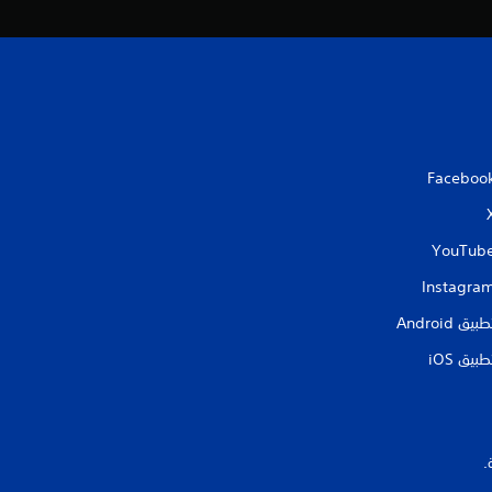
Faceboo
YouTub
Instagra
طبيق Android‏
طبيق iOS‏