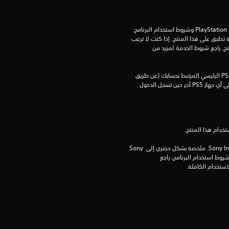
تنزيل هذا المنتج عرضة لشروط خدمة PlayStation Network وشروط استخدام البرنامج 
الخاصة بنا بالإضافة إلى أي أحكام إضافية محددة تطبق على هذا المنتج. إذا كنت لا ترغب 
في قبول هذه الشروط، لا تقوم بتنزيل هذا المنتج. راجع شروط الخدمة لمزيد من 
يمكنك تنزيل هذا المحتوى وتشغيله على جهاز PS5 الرئيسي المرتبط بحسابك (عن طريق 
إعداد "مشاركة الجهاز واللعب بدون اتصال") وعلى أي جهاز PS5 آخر حين تسجل الدخول 
برامج مكتبة ©Sony Interactive Entertainment Inc. ملخصة بشكل حصري إلى Sony 
Interactive Entertainment Europe. تطبق شروط استخدام البرنامج، راجع 