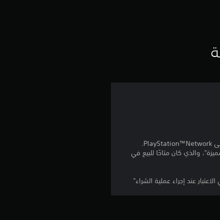
ت
ق
ي
ة
ي
م
5
ن
ج
 المنتج كمكافآت من "الجولة 4 من تذكرة المعركة المميزة"، والذي كان متاحًا للبيع في
و
م
م