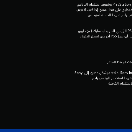
تنزيل هذا المنتج عرضة لشروط خدمة PlayStation Network وشروط استخدام البرنامج 
ن
الخاصة بنا بالإضافة إلى أي أحكام إضافية محددة تطبق على هذا المنتج. إذا كنت لا ترغب 
في قبول هذه الشروط، لا تقوم بتنزيل هذا المنتج. راجع شروط الخدمة لمزيد من 
5
يمكنك تنزيل هذا المحتوى وتشغيله على جهاز PS5 الرئيسي المرتبط بحسابك (عن طريق 
ن
إعداد "مشاركة الجهاز واللعب بدون اتصال") وعلى أي جهاز PS5 آخر حين تسجل الدخول 
ج
و
م
برامج مكتبة ©Sony Interactive Entertainment Inc. ملخصة بشكل حصري إلى Sony 
Interactive Entertainment Europe. تطبق شروط استخدام البرنامج، راجع 
م
ن
إ
ج