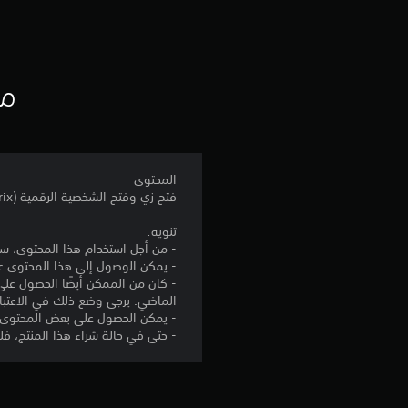
مع
المحتوى
فتح زي وفتح الشخصية الرقمية Indigo Witch (Beatrix)
تنويه:
- من أجل استخدام هذا المحتوى، ست
- يمكن الوصول إلى هذا المحتوى عن طريق ربط جهاز PlayStation®5 أو PlayStation®4 بالإنت
الماضي. يرجى وضع ذلك في الاعتبار 
- يمكن الحصول على بعض المحتوى الإضافي عبر متجر pie
- حتى في حالة شراء هذا المنتج، فلن يكون "Beatrix" متاحين للاستخدام كشخصيتين قابلتين للعب. يُرجى وضع ذلك في الا