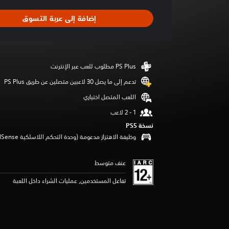
ط
ا
إضافة إلى عربة التسوق
ل
ت
ق
ي
ي
م
5
تدعم إلى ما يصل 30 لاعبين متصلين عن طريق PS Plus‏
ن
اللعب المتصل اختياري
ج
و
م
نسخة PS5‏
م
وظيفة الاهتزاز مدعومة (وحدة التحكم اللاسلكية DualSense‏)
ن
5
ن
عنف متوسط
ج
و
تفاعل المستخدمين, عمليات الشراء داخل اللعبة
م
م
ن
إ
ج