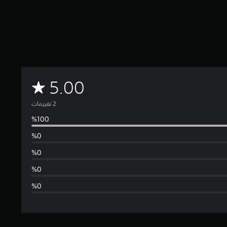
م
5.00
ت
و
س
ط
ا
ل