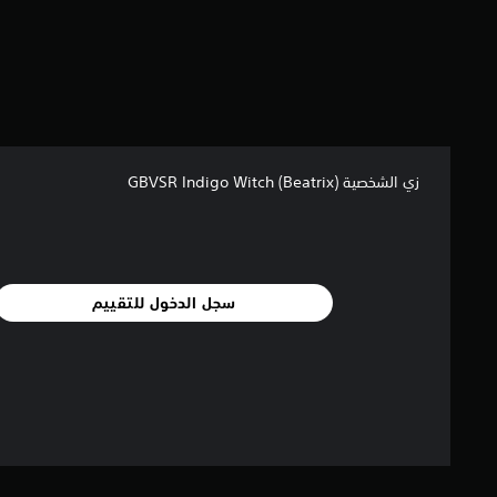
م
ا
ل
ي
2
م
ن
ا
زي الشخصية GBVSR Indigo Witch (Beatrix)
ل
ت
ق
ي
ي
م
سجل الدخول للتقييم
ا
ت