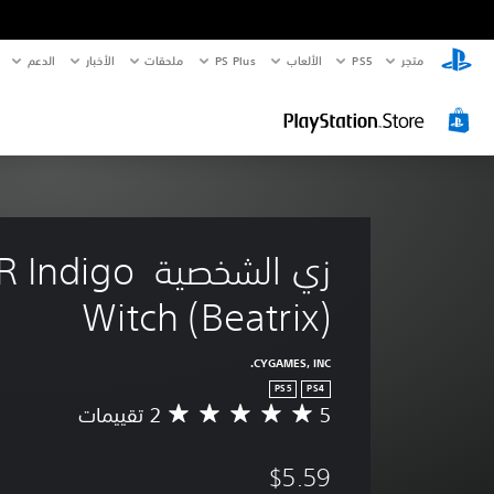
متجر
PS5‏
الألعاب
PS Plus
ملحقات
الأخبار
الدعم
زي الشخصية digo
Witch (Beatrix)
CYGAMES, INC.
PS5
PS4
5
م
ت
و
$5.59
س