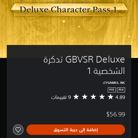
GBVSR Deluxe تدكرة 
الشخصية 1
CYGAMES, INC.
PS5
PS4
4.89
م
ت
و
$56.99
س
ط
ا
إضافة إلى عربة التسوق
ل
ت