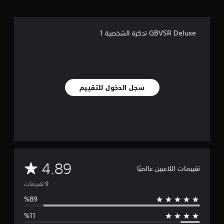
ل
ي
9
GBVSR Deluxe تدكرة الشخصية 1
م
ن
ا
ل
ت
ق
سجل الدخول للتقييم
ي
ي
م
ا
ت
م
4.89
تقييمات اللاعبين عالميًا
ت
و
س