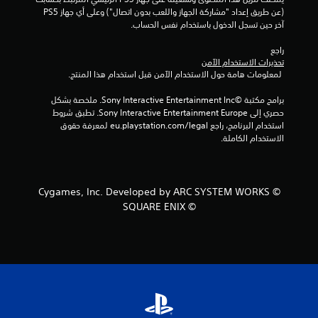
ت
(عن طريق إعداد "مشاركة الجهاز واللعب بدون اتصال") وعلى أي جهاز PS5 
آخر حين تسجل الدخول باستخدام نفس الحساب.
ق
راجع 
تحذيرات الاستخدام الآمن
ي
 لمعلومات هامة حول الاستخدام الآمن قبل استخدام هذا المنتج.
ي
برامج مكتبة ©Sony Interactive Entertainment Inc. ملخصة بشكل 
حصري إلى Sony Interactive Entertainment Europe. تطبق شروط 
م
استخدام البرنامج، راجع eu.playstation.com/legal لمعرفة حقوق 
الاستخدام الكاملة.
ا
ت
© Cygames, Inc. Developed by ARC SYSTEM WORKS
© SQUARE ENIX