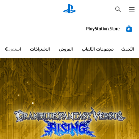
ب
ح
ث
الأحدث
مجموعات الألعاب
العروض
الاشتراكات
استعرض