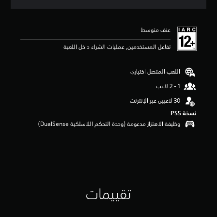
ق
ي
ي
عنف متوسط
م
4
تفاعل المستخدمين, عمليات الشراء داخل اللعبة
.
8
9
اللعب المتصل اختياري
ن
ج
و
م
م
نسخة PS5‏
ن
وظيفة الاهتزاز مدعومة (وحدة التحكم اللاسلكية DualSense‏)
5
ن
ج
و
م
م
ن
إ
تقييمات
ج
م
ا