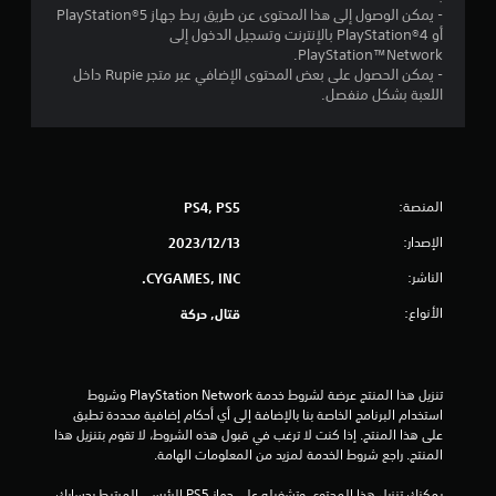
- يمكن الوصول إلى هذا المحتوى عن طريق ربط جهاز PlayStation®5
ن
أو PlayStation®4 بالإنترنت وتسجيل الدخول إلى
PlayStation™Network.
إ
- يمكن الحصول على بعض المحتوى الإضافي عبر متجر Rupie داخل
اللعبة بشكل منفصل.
ج
م
ا
المنصة:
PS4, PS5
ل
الإصدار:
13‏/12‏/2023
ي
الناشر:
CYGAMES, INC.
9
الأنواع:
قتال, حركة
م
ن
تنزيل هذا المنتج عرضة لشروط خدمة PlayStation Network وشروط 
استخدام البرنامج الخاصة بنا بالإضافة إلى أي أحكام إضافية محددة تطبق 
ا
على هذا المنتج. إذا كنت لا ترغب في قبول هذه الشروط، لا تقوم بتنزيل هذا 
المنتج. راجع شروط الخدمة لمزيد من المعلومات الهامة.
ل
يمكنك تنزيل هذا المحتوى وتشغيله على جهاز PS5 الرئيسي المرتبط بحسابك 