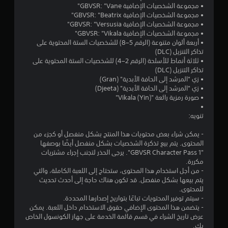
• مجموعة الشخصيات الإضافية GBVSR: "Vane"
ن
• مجموعة الشخصيات الإضافية GBVSR: "Beatrix"
• مجموعة الشخصيات الإضافية GBVSR: "Versusia"
ج
• مجموعة الشخصيات الإضافية GBVSR: "Vikala"
• أربعة ألوان متنوعة (الرقم 5–8) للشخصيات الستة المحتوية على
و
تذاكر التنزيل (DLC)
• ثلاثة أنماط للأسلحة (الرقم 2–4) للشخصيات الستة المحتوية على
م
تذاكر التنزيل (DLC)
• زي "المرشد إلى الحافة الأبدية" (Gran)
م
• زي "المرشد إلى الحافة الأبدية" (Djeeta)
• صورة رمزية رائعة "Vikala (Yin)"
ن
•
تنويه:
5
- يمكن شراء بعض محتويات هذا المنتج بشكل منفصل أو كجزء من
ن
المحتوى. يتم بيع تذكرة الشخصيات بشكل منفصل أيضًا بوصفها
"GBVSR Character Pass 1". يرجى الحذر لتجنب إجراء مشتريات
مكررة.
ج
- من أجل استخدام هذا المحتوى، ستحتاج إلى اللعبة الكاملة، والتي
يتم بيعها بشكل منفصل. قد تكون هناك حاجة إلى أحدث تحديث
و
للمحتوى.
- سيتم توفير المحتويات تباعًا بتواريخ إصدارها المحددة.
م
- يتضمن هذا المحتوى الإضافي حقوق الاستخدام داخل اللعبة. يمكن
عرض تاريخ الشراء في قسم قائمة الخدمة على جهاز الكونسول الخاص
م
بك.