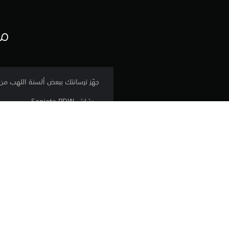
مع
جهّز ترسانتك ببعض ألسنة اللهب من حزمة هيئة أسلحة Burning Skulls الت
- رشاش Senjata PDW
- بندقية XTAR-95 Bullpup
- رشاش SR Smerch
- بندقية S890
المنصة:
الإصدار:
الناشر: