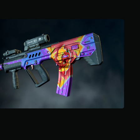
و
م
م
ن
5
ن
ج
و
م
م
ن
إ
ج
م
ا
ل
ي
1
1
م
ن
ا
ل
ت