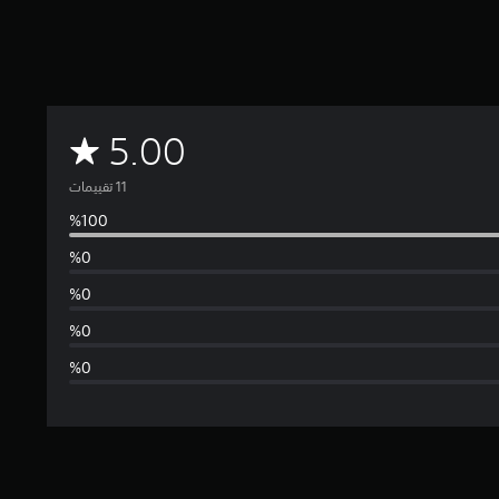
م
5.00
ت
و
س
ط
ا
ل
ت