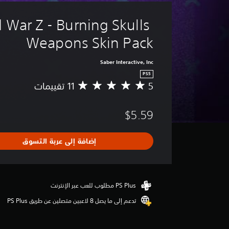
 War Z - Burning Skulls 
Weapons Skin Pack
Saber Interactive, Inc
PS5
5
م
ت
و
$5.59
س
ط
ا
إضافة إلى عربة التسوق
ل
ت
ق
ي
ي
م
تدعم إلى ما يصل 8 لاعبين متصلين عن طريق PS Plus‏
5
ن
ج