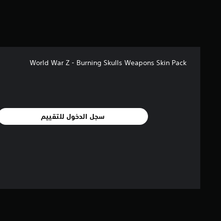
ق
ي
ي
م
ا
ت
World War Z - Burning Skulls Weapons Skin Pack
سجل الدخول للتقييم