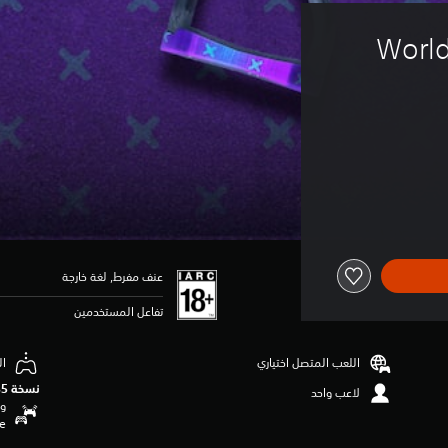
World
عنف مفرط, لغة خارجة
تفاعل المستخدمين
اللعب المتصل اختياري
ال
نسخة PS5‏
لاعب واحد
وظ
se