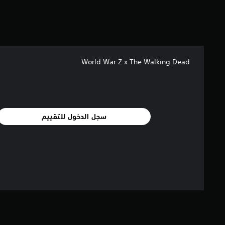
م
ن
ا
ل
ت
ق
World War Z x The Walking Dead
ي
ي
م
ا
ت
سجل الدخول للتقييم