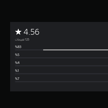
م
4.56
ت
و
س
ط
ا
ل
ت