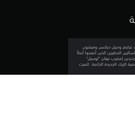
ق
ي
ة
ي
م
اء متقمصًا شخصيات ريك غرايمز وديرل ديكسن وميشون
Th. قاتل حشودًا جديدة من الموتى السائرين الخطيرين الذين أصبحوا أبطأ
4
ديدين (مضرب نيغان "لوسيل"
ة الزيك الجديدة الخاصة: الميت
.
5
6
تنزيل هذا المنتج عرضة لشروط خدمة PlayStation Network وشروط استخدام البرنامج 
ن
الخاصة بنا بالإضافة إلى أي أحكام إضافية محددة تطبق على هذا المنتج. إذا كنت لا ترغب 
في قبول هذه الشروط، لا تقوم بتنزيل هذا المنتج. راجع شروط الخدمة لمزيد من 
ج
يمكنك تنزيل هذا المحتوى وتشغيله على جهاز PS5 الرئيسي المرتبط بحسابك (عن طريق 
و
إعداد "مشاركة الجهاز واللعب بدون اتصال") وعلى أي جهاز PS5 آخر حين تسجل الدخول 