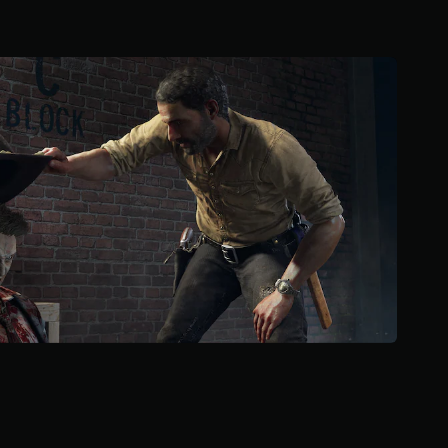
5
6
ن
ج
و
م
م
ن
5
ن
ج
و
م
م
ن
إ
ج
م
ا
ل
ي
1
2
5