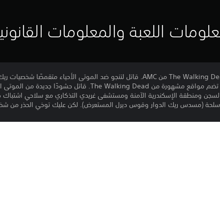
لومات اللعبة والمعلومات القانوني
حلقة تعاونية جديدة مع مسلسل The Walking Dead من AMC. قاتل لتنجو ضد الموتى الأحي
ونيغان في ثلاثة فصول قصة فريدة تضم مواقع مشهورة من e Walking Dead
 السجن ومنطقة الإسكندرية الآمنة ومستشفى غريدي التذكاري مع سلاحي اشتباك ج
لأسلحة (مسدس ريك الدوار وقوس ديرل المستعرض). لكن عليك توخي الحذر من شخصي
PS5
29‏/1‏/2026
المعلومات الهامة.
Saber Interactive, Inc
مطلق النار, حركة