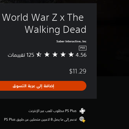
World War Z x The 
Walking Dead
Saber Interactive, Inc
PS5
4.56
م
ت
و
$11.29
س
ط
ا
إضافة إلى عربة التسوق
ل
ت
ق
ي
ي
م
تدعم إلى ما يصل 8 لاعبين متصلين عن طريق PS Plus‏
4
.