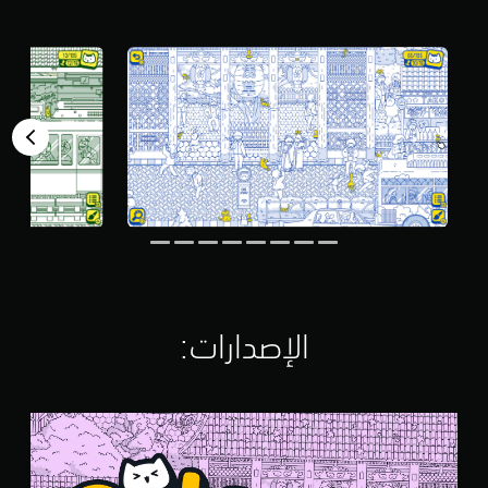
م
ن
5
ن
ج
و
م
م
ن
إ
ج
م
ا
ل
ي
6
1
الإصدارات:‏
م
ن
ا
ل
C
ت
a
ق
t
ي
s
ي