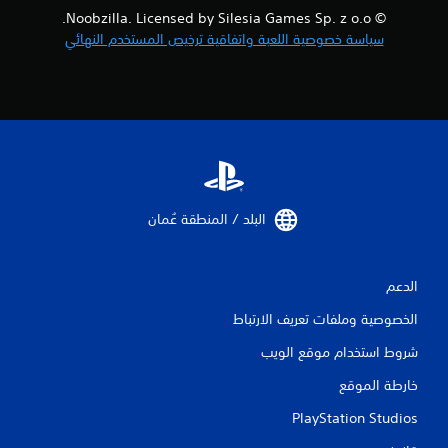
ا
© Noobzilla. Licensed by Silesia Games Sp. z o.o.
ل
سياسة خصوصية اللعبة واتفاقية ترخيص المستخدم النهائي
ت
ق
ي
ي
البلد / المنطقة عُمان‏
م
ا
الدعم
ت
الخصوصية وملفات تعريف الارتباط
شروط استخدام موقع الويب
خارطة الموقع
PlayStation Studios