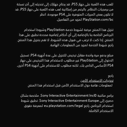
م
للعب هذه اللعبة على جهاز PS5، قد يحتاج جهازك إلى تحديثه إلى آخر نسخة 
من برمجيات النظام. بالرغم من إمكانية لعب هذه اللعبة على جهاز PS5، قد 
ن
لا تكون بعض الميزات المتوفرة على PS4 موجودة. انظر 
‎PlayStation.com/bc لمزيد من التفاصيل.
إ
تنزيل هذا المنتج عرضة لشروط خدمة‫ PlayStation وشروط استخدام 
ج
البرنامج الخاصة بنا بالإضافة إلى أي أحكام إضافية محددة تطبق على هذا 
المنتج. إذا كنت لا ترغب في قبول هذه الشروط، لا تقم بتنزيل هذا المنتج. 
م
راجع شروط الخدمة لمزيد من المعلومات الهامة.
ا
مبلغ يدفع مرة واحدة مقابل ترخيص للتنزيل على عدة أجهزة PS4. تسجيل 
الدخول إلى PlayStation غير مطلوب لاستخدام هذا الترخيص على جهاز 
ل
PS4 الأساسي الخاص بك، لكنه مطلوب للاستخدام على أجهزة PS4 أخرى.
ي
راجع 
تحذيرات الاستخدام الآمن
6
 لمعلومات هامة حول الاستخدام الآمن قبل استخدام هذا المنتج.
1
برامج مكتبة ©Sony Interactive Entertainment Inc. ملخصة بشكل 
حصري إلى Sony Interactive Entertainment Europe. تطبق شروط 
استخدام البرنامج، راجع eu.playstation.com/legal لمعرفة حقوق 
م
الاستخدام الكاملة.
ن