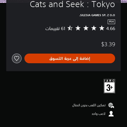
Cats and Seek : Tokyo
SILESIA GAMES SP. Z O.O.
PS4
4.66
م
ت
و
$3.39
س
ط
ا
إضافة إلى عربة التسوق
ل
ت
ق
ي
ي
م
4
.
6
تمكين اللعب بدون اتصال
6
ن
لاعب واحد
ج
و
م