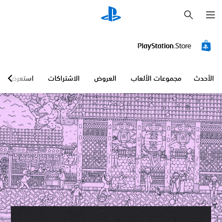
ب
ح
ث
الأحدث
مجموعات الألعاب
العروض
الاشتراكات
استعرض