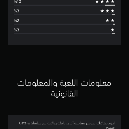
س
ط
ا
ل
ت
ق
ي
ي
معلومات اللعبة والمعلومات
م
القانونية
4
.
6
احزم حقائبك لخوض مغامرة أخرى دافئة ورائعة مع سلسلة Cats &
Seek!