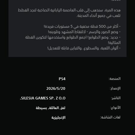
6
هذه المرة، سنذهب إلى قلب العاصمة اليابانية الصاخبة لنجد القطط
ن
تلعب في جميع أنحاء المدينة.
ج
- أكثر من 500 قطة مخفية في 5 مستويات فريدة!
- وضع الصور والرسم - لالتقاط المشهد وتلوينه!
و
- جديد: وضع الطوابع! اجمع الطوابع واستخدمها لتكوين القطة
المثالية!
م
- ألوان اللعبة، والسطوع، والتباين قابلة للتعديل!
م
ن
المنصة:
PS4
5
الإصدار:
20‏/5‏/2026
ن
الناشر:
SILESIA GAMES SP. Z O.O.
ج
الأنواع:
لغز, العائلة, بسيطة
و
لغات الشاشة:
الإنجليزية
م