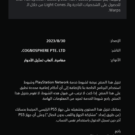
ن
للحصول على الشخصيات النادرة والـ Light Cones من خلال الـ
5
Warps.
ن
ج
الإصدار:
30‏/8‏/2023
و
الناشر:
COGNOSPHERE PTE. LTD.
م
الأنواع:
مغامرة, ألعاب تمثيل الأدوار
م
ن
تنزيل هذا المنتج عرضة لشروط خدمة PlayStation Network وشروط 
إ
استخدام البرنامج الخاصة بنا بالإضافة إلى أي أحكام إضافية محددة تطبق 
على هذا المنتج. إذا كنت لا ترغب في قبول هذه الشروط، لا تقوم بتنزيل هذا 
ج
المنتج. راجع شروط الخدمة لمزيد من المعلومات الهامة.
م
يمكنك تنزيل هذا المحتوى وتشغيله على جهاز PS5 الرئيسي المرتبط بحسابك 
(عن طريق إعداد "مشاركة الجهاز واللعب بدون اتصال") وعلى أي جهاز PS5 
آخر حين تسجل الدخول باستخدام نفس الحساب.
ا
راجع 
ل