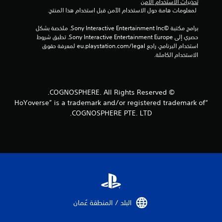
تحذيرات الاستخدام الآمن
 لمعلومات هامة حول الاستخدام الآمن قبل استخدام هذا المنتج.
ي
برامج مكتبة ©Sony Interactive Entertainment Inc. ملخصة بشكل 
2
حصري إلى Sony Interactive Entertainment Europe. تطبق شروط 
استخدام البرنامج، راجع eu.playstation.com/legal لمعرفة حقوق 
م
الاستخدام الكاملة.
ن
ا
© COGNOSPHERE. All Rights Reserved.
“HoYoverse” is a trademark and/or registered trademark of
ل
COGNOSPHERE PTE. LTD.
ت
ق
ي
ي
م
البلد / المنطقة عُمان‏
ا