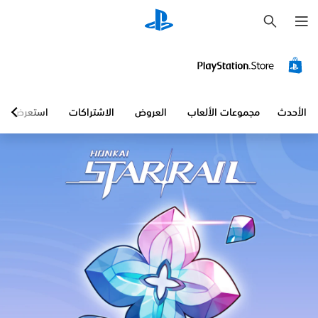
ب
ح
ث
الأحدث
مجموعات الألعاب
العروض
الاشتراكات
استعرض