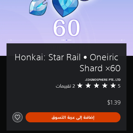
Honkai: Star Rail • Oneiric 
Shard ×60
COGNOSPHERE PTE. LTD.
5
م
ت
و
$1.39
س
ط
ا
إضافة إلى عربة التسوق
ل
ت
ق