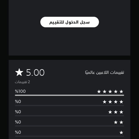
ن
ا
ل
ت
سجل الدخول للتقييم
ق
ي
ي
م
ا
ت
م
5.00
تقييمات اللاعبين عالميًا
ت
و
س
ط
ا