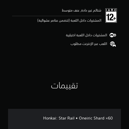
ي
ي
شتائم غير حادة, عنف متوسط
م
5
المشتريات داخل اللعبة (تتضمن عناصر عشوائية)
ن
ج
و
المشتريات داخل اللعبة اختيارية
م
م
اللعب عبر الإنترنت مطلوب
ن
5
ن
ج
و
م
م
تقييمات
ن
إ
ج
م
ا
ل
ي
Honkai: Star Rail • Oneiric Shard ×60
2
م