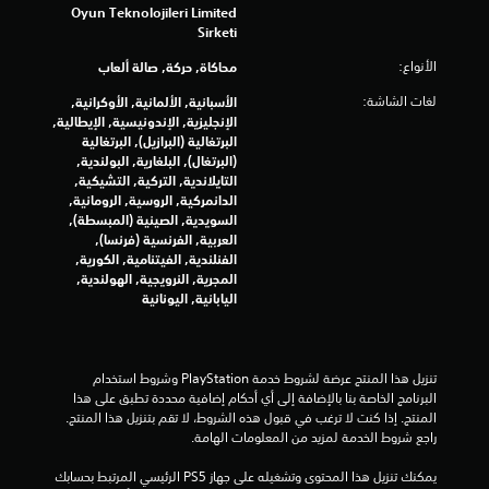
Oyun Teknolojileri Limited
ي
Sirketi
3
الأنواع:
محاكاة, حركة, صالة ألعاب
7
لغات الشاشة:
الأسبانية, الألمانية, الأوكرانية,
الإنجليزية, الإندونيسية, الإيطالية,
9
البرتغالية (البرازيل), البرتغالية
(البرتغال), البلغارية, البولندية,
م
التايلاندية, التركية, التشيكية,
الدانمركية, الروسية, الرومانية,
ن
السويدية, الصينية (المبسطة),
العربية, الفرنسية (فرنسا),
الفنلندية, الفيتنامية, الكورية,
ا
المجرية, النرويجية, الهولندية,
اليابانية, اليونانية
ل
ت
تنزيل هذا المنتج عرضة لشروط خدمة‫ PlayStation وشروط استخدام 
ق
البرنامج الخاصة بنا بالإضافة إلى أي أحكام إضافية محددة تطبق على هذا 
المنتج. إذا كنت لا ترغب في قبول هذه الشروط، لا تقم بتنزيل هذا المنتج. 
ي
راجع شروط الخدمة لمزيد من المعلومات الهامة.
ي
يمكنك تنزيل هذا المحتوى وتشغيله على جهاز PS5 الرئيسي المرتبط بحسابك 