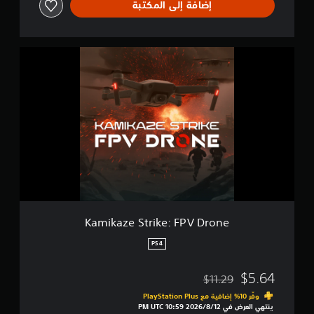
ا
إضافة إلى المكتبة
e
ع
ي
ن
.
K
a
m
i
k
a
z
e
S
t
r
i
k
e
Kamikaze Strike: FPV Drone
:
F
PS4
P
V
$5.64
$11.29
D
مخصوم من السعر الأصلي البالغ $11.29‏
r
وفّر 10% إضافية مع PlayStation Plus‏
o
ينتهي العرض في 12‏/8‏/2026 10:59 PM UTC‏