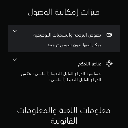
ي
ميزات إمكانية الوصول
م
3
نصوص الترجمة والتسميات التوضيحية
.
يمكن لعبها بدون نصوص ترجمة
3
7
عناصر التحكم
ن
حساسية الذراع القابل للضبط (أساسي), عكس
الذراع القابل للضبط (أساسي)
ج
و
م
معلومات اللعبة والمعلومات
م
القانونية
ن