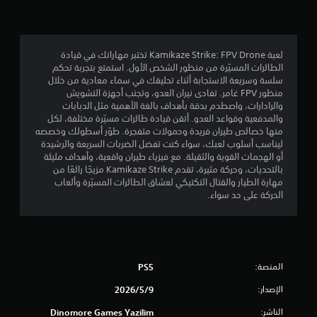
5
ن
لعبة Kamikaze Strike: FPV Drone تختبر مهاراتك في قيادة
ج
الطائرات المسيّرة من منظور الشخص الأول. استمتع بتجربة تحكم
سلسة وسريعة الاستجابة أثناء تحليقك في سماء معادية من خلال
و
منظور FPV غامر. تفادى نيران العدو، وتجنب أجهزة التشويش
والرادارات، واصطدم بدقة بأهداف بالغة الأهمية مثل الدبابات
والمدفعية وقواعد العدو. أتقن قيادة طائرات مسيّرة مختلفة، لكل
م
منها خصائص طيران فريدة وحمولات متفجرة. طوّر أسطولك وخصصه
ليناسب أسلوب لعبك، سواء كنت تفضل الضربات السريعة والرشيدة
م
أو الهجمات القوية والثقيلة. مع فيزياء طيران واقعية، وأهداف مليئة
بالتحديات، وحركة مثيرة، تقدم Kamikaze Strike مزيجًا رائعًا من
ن
مهارة الطيار والقتال التكتيكي لعشاق الطائرات المسيّرة وألعاب
الحركة على حد سواء.
إ
ج
م
المنصة:
PS5
ا
الإصدار:
9‏/5‏/2026
ل
الناشر:
Dinomore Games Yazilim