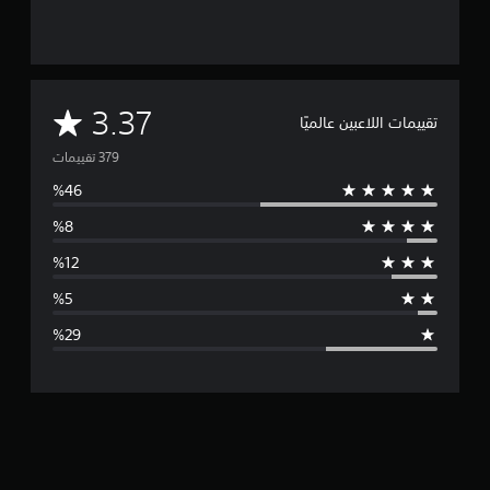
م
3.37
تقييمات اللاعبين عالميًا
ت
و
س
ط
ا
ل
ت
ق
ي