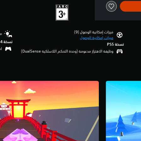
ميزات إمكانية الوصول (9)‏
مس
ميزات إمكانية الوصول
نسخة PS4‏
نسخة PS5‏
اهتزا
وظيفة الاهتزاز مدعومة (وحدة التحكم اللاسلكية DualSense‏)