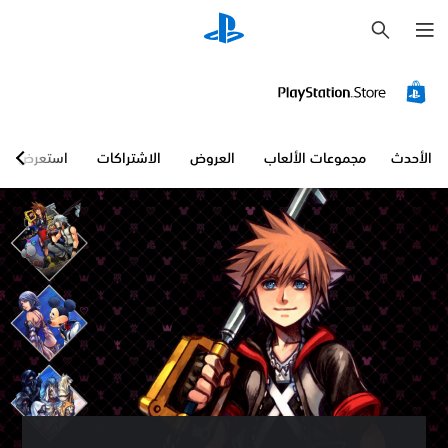
ب
ح
ث
الأحدث
مجموعات الألعاب
العروض
الاشتراكات
استعرض