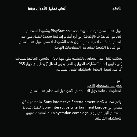
الأنواع:
ألعاب تمثيل الأدوار, حركة
تنزيل هذا المنتج عرضة لشروط خدمة‫ PlayStation وشروط استخدام 
البرنامج الخاصة بنا بالإضافة إلى أي أحكام إضافية محددة تطبق على هذا 
المنتج. إذا كنت لا ترغب في قبول هذه الشروط، لا تقم بتنزيل هذا المنتج. 
راجع شروط الخدمة لمزيد من المعلومات الهامة.
يمكنك تنزيل هذا المحتوى وتشغيله على جهاز PS5 الرئيسي المرتبط بحسابك 
(عن طريق إعداد "مشاركة الجهاز واللعب بدون اتصال") وعلى أي جهاز PS5 
آخر حين تسجل الدخول باستخدام نفس الحساب.
راجع 
تحذيرات الاستخدام الآمن
 لمعلومات هامة حول الاستخدام الآمن قبل استخدام هذا المنتج.
برامج مكتبة ©Sony Interactive Entertainment Inc. ملخصة بشكل 
حصري إلى Sony Interactive Entertainment Europe. تطبق شروط 
استخدام البرنامج، راجع eu.playstation.com/legal لمعرفة حقوق 
الاستخدام الكاملة.