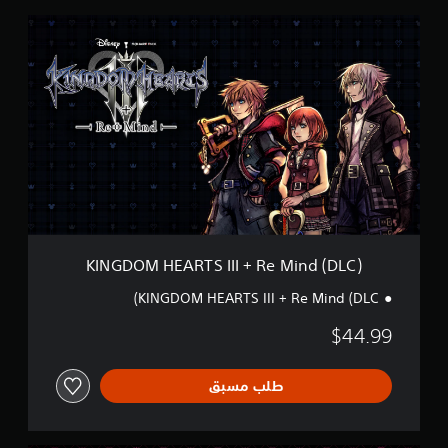
K
I
N
G
D
O
M
H
E
A
R
T
S
I
KINGDOM HEARTS III + Re Mind (DLC)
I
I
KINGDOM HEARTS III + Re Mind (DLC)
+
R
$44.99
e
M
i
طلب مسبق
n
d
(