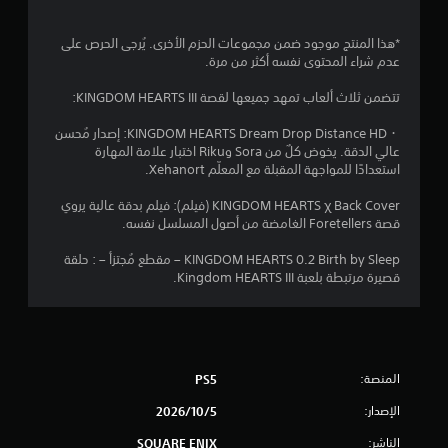
*هذا المنتج موجود ضمن مجموعات الحزم الأخرى. يُرجى الحرص على
عدم شراء المحتوى نفسه أكثر من مرة.
تتضمن ثلاث ألعاب تمهد جميعها لقصة KINGDOM HEARTS III:
・KINGDOM HEARTS Dream Drop Distance HD: إصدار مُحسن
عالي الدقة. يخوض كلٌ من Sora وRiku اختبار علامة المهارة
استعدادًا للمواجهة المقبلة مع المعلّم Xehanort.
KINGDOM HEARTS χ Back Cover (فيلم): فيلم بدقة عالية يروي
قصة Foretellers الغامضة من أصول المسلسل نفسه.
KINGDOM HEARTS 0.2 Birth by Sleep – مقطع مُجتزأ – : حلقة
قصيرة مرتبطة بلعبة Kingdom HEARTS III.
المنصة:
PS5
الإصدار:
5‏/10‏/2026
الناشر:
SQUARE ENIX