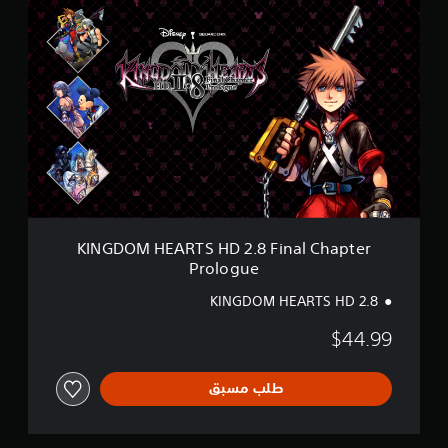
K
D
I
L
N
C
G
)
D
O
M
H
E
A
R
T
S
H
KINGDOM HEARTS HD 2.8 Final Chapter
D
Prologue
2
.
KINGDOM HEARTS HD 2.8
8
F
$44.99
i
n
a
طلب مسبق
l
C
h