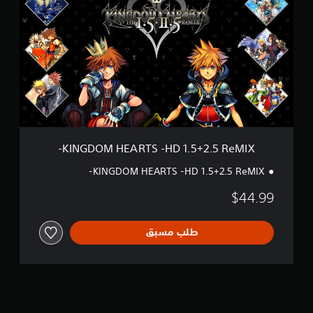
N
～
G
I
D
I
O
I
M
]
H
E
A
R
T
S
-
KINGDOM HEARTS -HD 1.5+2.5 ReMIX-
H
D
KINGDOM HEARTS -HD 1.5+2.5 ReMIX-
1
.
$44.99
5
+
2
طلب مسبق
.
5
R
e
M
I