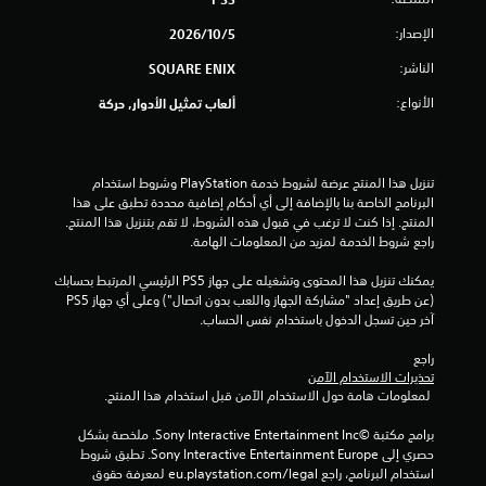
الإصدار:
5‏/10‏/2026
الناشر:
SQUARE ENIX
الأنواع:
ألعاب تمثيل الأدوار, حركة
تنزيل هذا المنتج عرضة لشروط خدمة‫ PlayStation وشروط استخدام 
البرنامج الخاصة بنا بالإضافة إلى أي أحكام إضافية محددة تطبق على هذا 
المنتج. إذا كنت لا ترغب في قبول هذه الشروط، لا تقم بتنزيل هذا المنتج. 
راجع شروط الخدمة لمزيد من المعلومات الهامة.
يمكنك تنزيل هذا المحتوى وتشغيله على جهاز PS5 الرئيسي المرتبط بحسابك 
(عن طريق إعداد "مشاركة الجهاز واللعب بدون اتصال") وعلى أي جهاز PS5 
آخر حين تسجل الدخول باستخدام نفس الحساب.
راجع 
تحذيرات الاستخدام الآمن
 لمعلومات هامة حول الاستخدام الآمن قبل استخدام هذا المنتج.
برامج مكتبة ©Sony Interactive Entertainment Inc. ملخصة بشكل 
حصري إلى Sony Interactive Entertainment Europe. تطبق شروط 
استخدام البرنامج، راجع eu.playstation.com/legal لمعرفة حقوق 