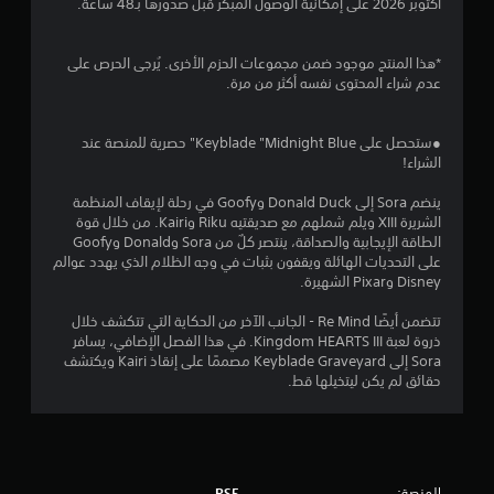
أكتوبر 2026 على إمكانية الوصول المبكر قبل صدورها بـ48 ساعة.
*هذا المنتج موجود ضمن مجموعات الحزم الأخرى. يُرجى الحرص على
عدم شراء المحتوى نفسه أكثر من مرة.
●ستحصل على Keyblade "Midnight Blue" حصرية للمنصة عند
الشراء!
ينضم Sora إلى Donald Duck وGoofy في رحلة لإيقاف المنظمة
الشريرة XIII ويلم شملهم مع صديقتيه Riku وKairi. من خلال قوة
الطاقة الإيجابية والصداقة، ينتصر كلٌ من Sora وDonald وGoofy
على التحديات الهائلة ويقفون بثبات في وجه الظلام الذي يهدد عوالم
Disney وPixar الشهيرة.
تتضمن أيضًا Re Mind - الجانب الآخر من الحكاية التي تتكشف خلال
ذروة لعبة Kingdom HEARTS III. في هذا الفصل الإضافي، يسافر
Sora إلى Keyblade Graveyard مصممًا على إنقاذ Kairi ويكتشف
حقائق لم يكن ليتخيلها قط.
المنصة:
PS5