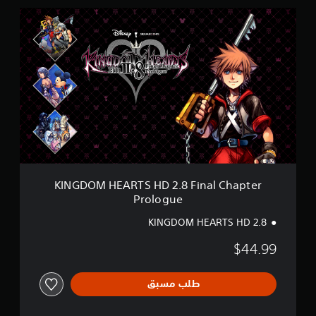
(
K
D
I
L
N
C
G
)
D
O
M
H
E
A
R
T
S
H
KINGDOM HEARTS HD 2.8 Final Chapter
D
Prologue
2
.
KINGDOM HEARTS HD 2.8
8
F
$44.99
i
n
a
طلب مسبق
l
C