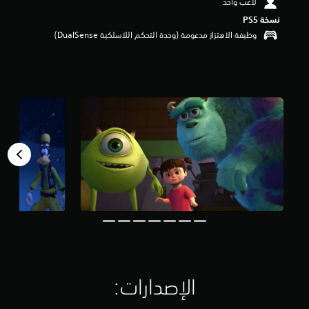
لاعب واحد
نسخة PS5‏
وظيفة الاهتزاز مدعومة (وحدة التحكم اللاسلكية DualSense‏)
الإصدارات:‏