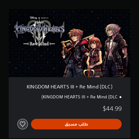
K
I
N
G
D
O
M
H
E
A
R
T
S
I
KINGDOM HEARTS III + Re Mind (DLC)
I
I
KINGDOM HEARTS III + Re Mind (DLC)
+
R
$44.99
e
M
i
طلب مسبق
n
d