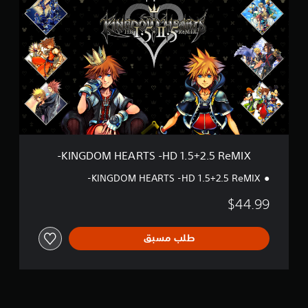
I
I
N
～
G
I
D
I
O
I
M
]
H
E
A
R
T
S
-
KINGDOM HEARTS -HD 1.5+2.5 ReMIX-
H
D
KINGDOM HEARTS -HD 1.5+2.5 ReMIX-
1
.
$44.99
5
+
2
طلب مسبق
.
5
R
e
M