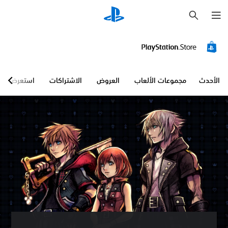
ب
ح
ث
الأحدث
مجموعات الألعاب
العروض
الاشتراكات
استعرض