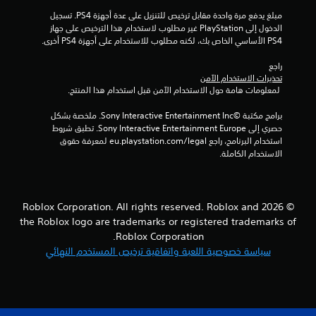
مبلغ يدفع مرة واحدة مقابل ترخيص للتنزيل على عدة أجهزة PS4. تسجيل 
الدخول إلى PlayStation غير مطلوب لاستخدام هذا الترخيص على جهاز 
PS4 الأساسي الخاص بك، لكنه مطلوب للاستخدام على أجهزة PS4 أخرى.
راجع 
تحذيرات الاستخدام الآمن
 لمعلومات هامة حول الاستخدام الآمن قبل استخدام هذا المنتج.
برامج مكتبة ©Sony Interactive Entertainment Inc. ملخصة بشكل 
حصري إلى Sony Interactive Entertainment Europe. تطبق شروط 
استخدام البرنامج، راجع eu.playstation.com/legal لمعرفة حقوق 
الاستخدام الكاملة.
© 2026 Roblox Corporation. All rights reserved. Roblox and
the Roblox logo are trademarks or registered trademarks of
Roblox Corporation.
سياسة خصوصية اللعبة واتفاقية ترخيص المستخدم النهائي