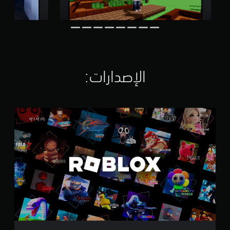
ي
م
ا
ت
الإصدارات:‏
R
o
b
l
o
x