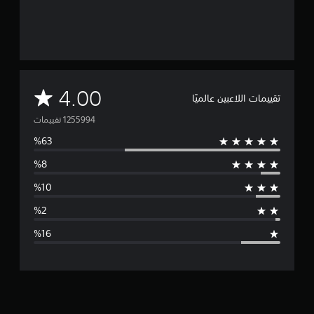
م
4.00
تقييمات اللاعبين عالميًا
ت
و
س
ط
ا
ل
ت
ق