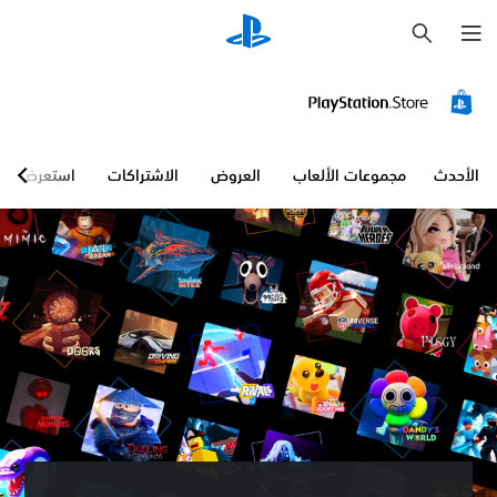
ب
ح
ث
ع
ن
ا
ص
ر
ا
الأحدث
مجموعات الألعاب
العروض
الاشتراكات
استعرض
ل
ت
ح
ك
م
ف
ي
ح
ج
م
ا
ل
ص
و