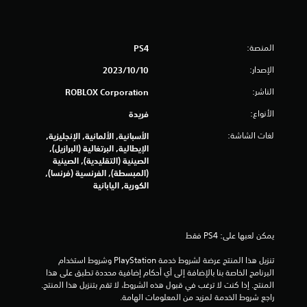
ي
ي
المنصة:
PS4
م
الإصدار:
10‏/10‏/2023
ا
الناشر:
ROBLOX Corporation
ت
الأنواع:
فريدة
لغات الشاشة:
الأسبانية, الألمانية, الإنجليزية,
الإيطالية, البرتغالية (البرازيل),
الصينية (التقليدية), الصينية
(المبسطة), الفرنسية (فرنسا),
الكورية, اليابانية
يمكن لعبها على: PS4 فقط
تنزيل هذا المنتج عرضة لشروط خدمة‫ PlayStation وشروط استخدام 
البرنامج الخاصة بنا بالإضافة إلى أي أحكام إضافية محددة تطبق على هذا 
المنتج. إذا كنت لا ترغب في قبول هذه الشروط، لا تقم بتنزيل هذا المنتج. 
راجع شروط الخدمة لمزيد من المعلومات الهامة.