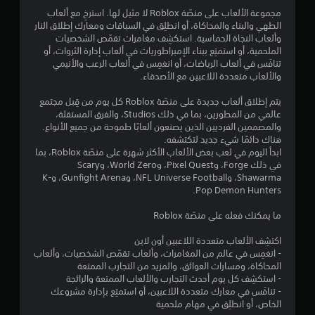
ج
مجموعة الألعاب على منصّة Roblox لا مثيل لها. استرخِ مع ألعاب
الطهي والبناء والمحاكاة، أو انطلِق في السباقات ومعارك إطلاق النار
و
وألعاب النجاة الحماسية. استكشِف مغامرات تقمّص الشخصيات
الملحمية، أو استمتِع ببناء الإمبراطوريات في ألعاب إدارة الثروات، أو
م
تنافَس في ألعاب الرياضات، أو انغمِس في ألعاب الرعب والأنيمي
والألعاب متعددة اللاعبين مع الأصدقاء.
م
يتم إطلاق ألعاب جديدة على منصّة Roblox كل يوم من قِبل مجتمع
ن
عالمي من المطورين، بما في ذلك Studios، والفرق المستقلة،
والمصممين الفرديين الذين يصنعون ألعابًا طموحة من جميع الأنواع.
إ
هناك دائمًا شيء جديد لتكتشفه.
ابدأ اليوم في لعب بعض الألعاب الأكثر شهرة على منصّة Roblox، بما
ج
في ذلك Forge، وPixel Quest، وWorld Zero، وScary
Shawarma، وNFL Universe Football، وGunfight Arena، وK-
م
Pop Demon Hunters.
ا
ما يمكنك فعله على منصّة Roblox
اكتشِف الألعاب متعددة اللاعبين أون لاين
ل
- انغمِس في عالم من المغامرات، وألعاب تقمّص الشخصيات، وألعاب
المحاكاة، ومسارات العوائق، والمزيد من التجارب الممتعة
ي
- استكشِف كل يوم أحدث التجارب والألعاب الممتعة والرائجة
- تنافَس في معارك متعددة اللاعبين، أو استمتِع بإدارة مشروعك
1
الخاص، أو انطلِق في مهام ملحمية