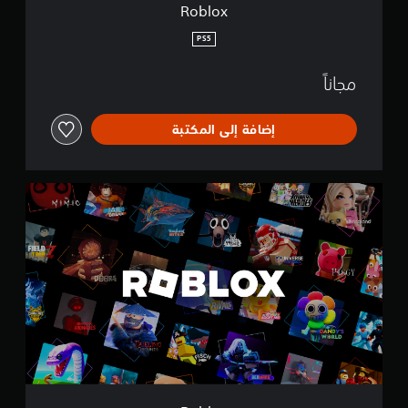
Roblox
PS5
مجاناً
إضافة إلى المكتبة
R
o
b
l
o
x