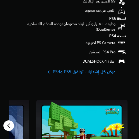
ن
ة
ج
اللعب عن بُعد مدعوم
.
و
نسخة PS5‏
م
وظيفة الاهتزاز وتأثير الزناد مدعومان (وحدة التحكم اللاسلكية
م
DualSense‏)
ن
نسخة PS4‏
إ
ج
م
ا
ل
اهتزاز DUALSHOCK 4‏
ي
1
عرض كل إشعارات توافق PS5 وPS4‏
م
ل
ي
و
ن
م
ن
ا
ل
ت
ق
ي