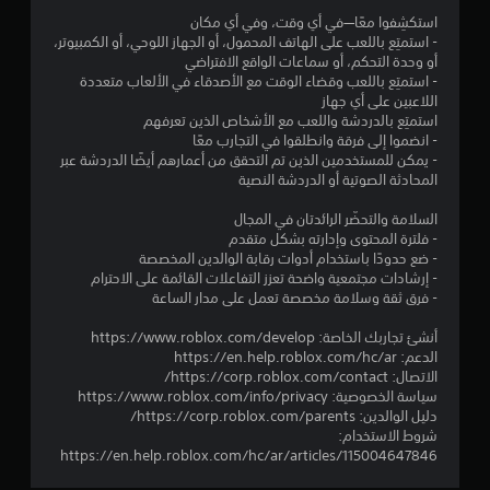
2
استكشِفوا معًا—في أي وقت، وفي أي مكان
- استمتِع باللعب على الهاتف المحمول، أو الجهاز اللوحي، أو الكمبيوتر،
5
أو وحدة التحكم، أو سماعات الواقع الافتراضي
- استمتِع باللعب وقضاء الوقت مع الأصدقاء في الألعاب متعددة
5
اللاعبين على أي جهاز
استمتِع بالدردشة واللعب مع الأشخاص الذين تعرفهم
9
- انضموا إلى فرقة وانطلقوا في التجارب معًا
- يمكن للمستخدمين الذين تم التحقق من أعمارهم أيضًا الدردشة عبر
9
المحادثة الصوتية أو الدردشة النصية
4
السلامة والتحضّر الرائدتان في المجال
- فلترة المحتوى وإدارته بشكل متقدم
م
- ضع حدودًا باستخدام أدوات رقابة الوالدين المخصصة
- إرشادات مجتمعية واضحة تعزز التفاعلات القائمة على الاحترام
ن
- فرق ثقة وسلامة مخصصة تعمل على مدار الساعة
ا
أنشئ تجاربك الخاصة: https://www.roblox.com/develop
الدعم: https://en.help.roblox.com/hc/ar
ل
الاتصال: https://corp.roblox.com/contact/
سياسة الخصوصية: https://www.roblox.com/info/privacy
ت
دليل الوالدين: https://corp.roblox.com/parents/
شروط الاستخدام:
ق
https://en.help.roblox.com/hc/ar/articles/115004647846