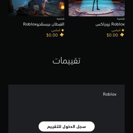
شخصية
شخصية
Roblox زورزاكس
القبطان بريستلجوRoblox
أساسي
أساسي
$0.00
$0.00
تقييمات
Roblox
سجل الدخول للتقييم