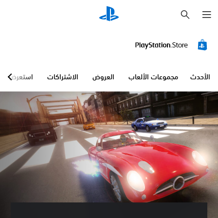
ب
ح
ث
الأحدث
مجموعات الألعاب
العروض
الاشتراكات
استعرض