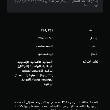
يسمح لك هذا المنتج بتنزيل كلٍ من نسختي PS4® و PS5®‎ الرقميتين
ن
لهذه اللعبة.
إ
ج
م
المنصة:
PS4, PS5
الإصدار:
26‏/5‏/2026
ا
الناشر:
eastasiasoft
ل
الأنواع:
قيادة/سباق
ي
لغات الشاشة:
الأسبانية, الألمانية, الإنجليزية,
1
الإيطالية, البرتغالية (البرتغال),
التركية, الروسية, الصينية
9
(التقليدية), الصينية (المبسطة),
الفرنسية (فرنسا), الكورية,
م
اليابانية
ن
للعب هذه اللعبة على جهاز PS5، قد يحتاج جهازك إلى تحديثه إلى آخر نسخة 
ا
من برمجيات النظام. بالرغم من إمكانية لعب هذه اللعبة على جهاز PS5، قد 