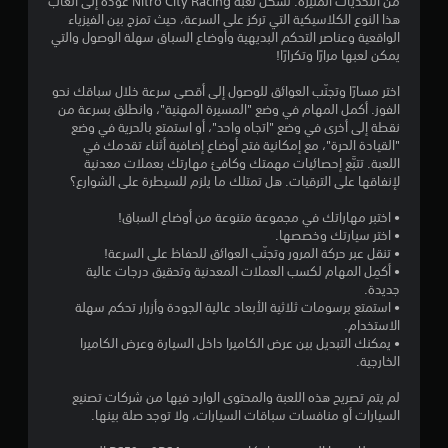
من التحديات المثيرة. تشكّل لعبة Nitro City Racing عودة إلى ألعاب
ن
هذا النوع الكلاسيكية التي تركز على السرعة، حيث تمزج بين الفيزياء
الواقعية وعناصر التحكم البديهية وأوضاع السباق سهلة الوصول والتي
ج
يمكن لعبها مرارًا وتكرارًا!
و
اختر مسارًا وتجنّب العوائق للوصول إلى أقصى سرعة خلال سباقك نحو
الفوز. أكمل المهام في وضع "المسيرة المهنية"، وانطلق بسرعة من
م
نقطة إلى أخرى في وضع "اتجاه واحد"، أو استمتع بالحرية في وضع
"القيادة الحرة"، مع إمكانية فتح أوضاع إضافية أثناء تقدمك في
م
اللعبة. تتبَّع إحصائيات مهمتك وكافئ مهارتك بعملات معدنية
لإنفاقها على الترقيات. هل تمتلك ما يلزم للسيطرة على الشوارع؟
ن
• اختبر مهاراتك في مجموعة متنوعة من أوضاع السباق!
5
• اختر سيارتك وخصصها.
• تنقل عبر حركة المرور وتجنّب العوائق للحفاظ على السرعة!
ن
• أكمِل المهام لكسب العملات المعدنية وتحقيق درجات عالية
جديدة.
• استمتع برسومات ثلاثية الأبعاد عالية الجودة وأزرار تحكم سهلة
ج
الاستخدام.
• يمكنك التبديل بين عرض الكاميرا داخل السيارة وعرض الكاميرا
و
الخارجية.
م
لم يتم تصريح هذه اللعبة والمحتوى الوارد فيها من شركات تصنيع
السيارات أو منافسات سباقات السيارات، ولا توجد صلة بينها.
م