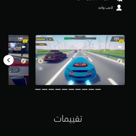
و
لاعب واحد
م
م
ن
5
ن
ج
و
م
م
ن
إ
ج
م
ا
ل
ي
1
9
م
ن
تقييمات
ا
ل
ت
ق