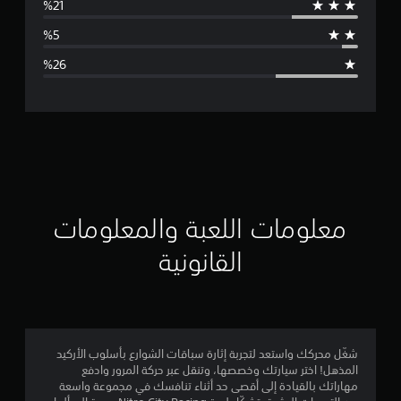
ط
ا
ل
ت
ق
ي
ي
معلومات اللعبة والمعلومات
م
القانونية
3
.
2
شغّل محركك واستعد لتجربة إثارة سباقات الشوارع بأسلوب الأركيد
المذهل! اختر سيارتك وخصصها، وتنقل عبر حركة المرور وادفع
6
مهاراتك بالقيادة إلى أقصى حد أثناء تنافسك في مجموعة واسعة