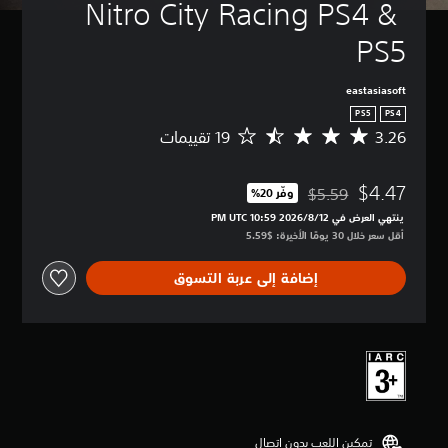
Nitro City Racing PS4 & 
PS5
eastasiasoft
PS5
PS4
3.26
م
ت
و
$4.47
س
$5.59
وفّر 20%‏
مخصوم من السعر الأصلي البالغ $5.59‏
ط
ينتهي العرض في 12‏/8‏/2026 10:59 PM UTC‏
ا
أقل سعر خلال 30 يومًا الأخيرة: $5.59‏
ل
ت
إضافة إلى عربة التسوق
ق
ي
ي
م
3
.
2
6
ن
تمكين اللعب بدون اتصال
ج