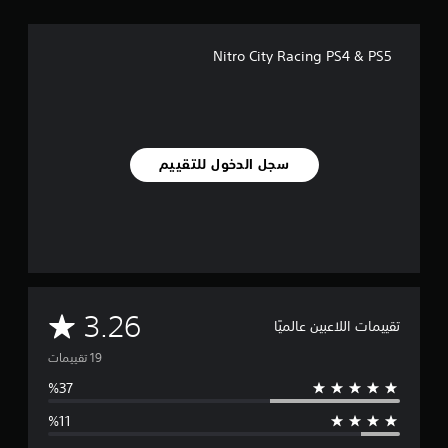
ي
ي
م
Nitro City Racing PS4 & PS5
ا
ت
سجل الدخول للتقييم
م
3.26
تقييمات اللاعبين عالميًا
ت
و
س