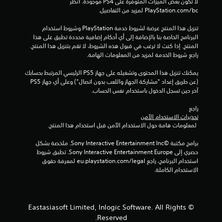
لا تكون بعض الميزات المتوفرة على PS4 موجودة. انظر 
ل
‎PlayStation.com/bc لمزيد من التفاصيل.
ت
تنزيل هذا المنتج عرضة لشروط خدمة‫ PlayStation وشروط استخدام 
البرنامج الخاصة بنا بالإضافة إلى أي أحكام إضافية محددة تطبق على هذا 
ق
المنتج. إذا كنت لا ترغب في قبول هذه الشروط، لا تقم بتنزيل هذا المنتج. 
راجع شروط الخدمة لمزيد من المعلومات الهامة.
ي
يمكنك تنزيل هذا المحتوى وتشغيله على جهاز PS5 الرئيسي المرتبط بحسابك 
ي
(عن طريق إعداد "مشاركة الجهاز واللعب بدون اتصال") وعلى أي جهاز PS5 
آخر حين تسجل الدخول باستخدام نفس الحساب.
م
راجع 
ا
تحذيرات الاستخدام الآمن
 لمعلومات هامة حول الاستخدام الآمن قبل استخدام هذا المنتج.
ت
برامج مكتبة ©Sony Interactive Entertainment Inc. ملخصة بشكل 
حصري إلى Sony Interactive Entertainment Europe. تطبق شروط 
استخدام البرنامج، راجع eu.playstation.com/legal لمعرفة حقوق 
الاستخدام الكاملة.
© Eastasiasoft Limited, Inlogic Software. All Rights
Reserved.