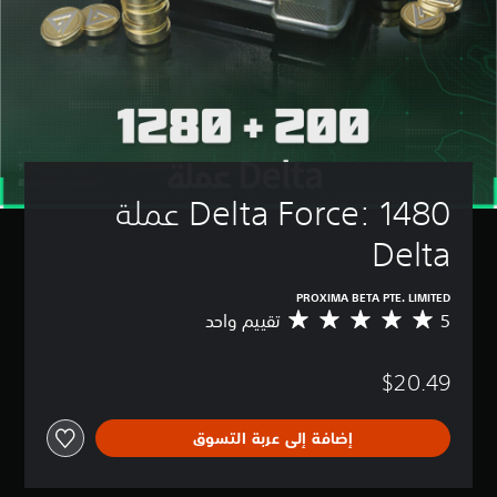
Delta Force: 1480 عملة 
Delta
PROXIMA BETA PTE. LIMITED
5
تقييم واحد
م
ت
و
$20.49
س
ط
ا
إضافة إلى عربة التسوق
ل
ت
ق