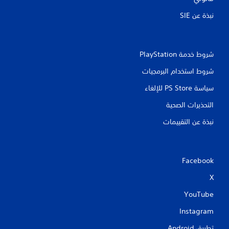
ل
نبذة عن SIE‏
ت
ق
شروط خدمة PlayStation‏
ي
شروط استخدام البرمجيات
ي
سياسة PS Store للإلغاء
م
التحذيرات الصحية
ا
نبذة عن التقييمات
ت
Facebook
X
YouTube
Instagram
تطبيق Android‏