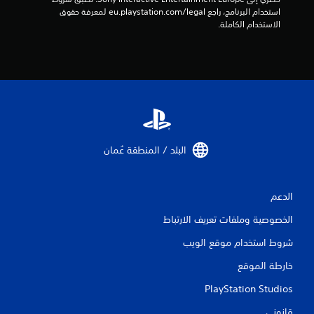
م
استخدام البرنامج، راجع eu.playstation.com/legal لمعرفة حقوق 
الاستخدام الكاملة.
ن
إ
ج
م
ا
البلد / المنطقة عُمان‏
ل
ي
الدعم
1
الخصوصية وملفات تعريف الارتباط
م
شروط استخدام موقع الويب
ن
خارطة الموقع
ا
PlayStation Studios
قانوني