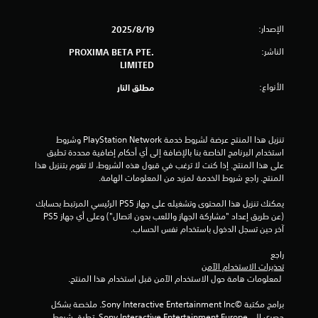
و
الإصدار:
ا
19‏/8‏/2025
الناشر:
PROXIMA BETA PTE.
ح
LIMITED
د
الأنواع:
مطلق النار
ة
م
تنزيل هذا المنتج عرضة لشروط خدمة PlayStation Network وشروط 
استخدام البرنامج الخاصة بنا بالإضافة إلى أي أحكام إضافية محددة تطبق 
ن
على هذا المنتج. إذا كنت لا ترغب في قبول هذه الشروط، لا تقوم بتنزيل هذا 
المنتج. راجع شروط الخدمة لمزيد من المعلومات الهامة.
5
يمكنك تنزيل هذا المحتوى وتشغيله على جهاز PS5 الرئيسي المرتبط بحسابك 
ن
(عن طريق إعداد "مشاركة الجهاز واللعب بدون اتصال") وعلى أي جهاز PS5 
آخر حين تسجل الدخول باستخدام نفس الحساب.
ج
راجع 
و
تحذيرات الاستخدام الآمن
 لمعلومات هامة حول الاستخدام الآمن قبل استخدام هذا المنتج.
م
برامج مكتبة ©Sony Interactive Entertainment Inc. ملخصة بشكل 
حصري إلى Sony Interactive Entertainment Europe. تطبق شروط 