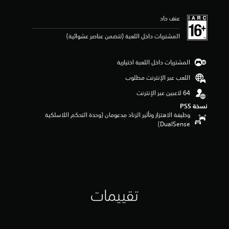
ي
ي
عنف حاد
م
5
المشتريات داخل اللعبة (تتضمن عناصر عشوائية)
ن
ج
و
المشتريات داخل اللعبة اختيارية
م
م
اللعب عبر الإنترنت مطلوب
ن
5
ن
نسخة PS5‏
ج
وظيفة الاهتزاز وتأثير الزناد مدعومان (وحدة التحكم اللاسلكية
و
DualSense‏)
م
م
ن
إ
ج
م
ا
تقييمات
ل
ي
1
م