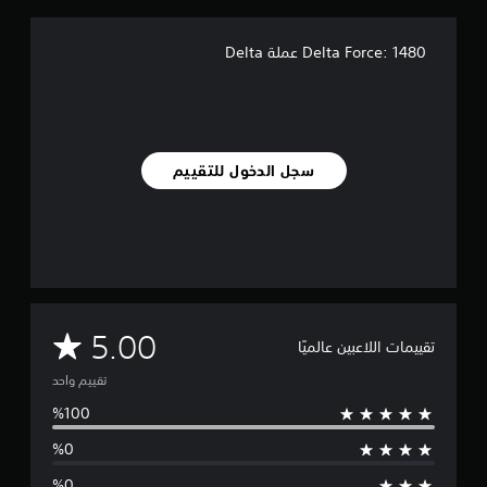
ن
ا
ل
Delta Force: 1480 عملة Delta
ت
ق
ي
ي
م
ا
سجل الدخول للتقييم
ت
م
5.00
تقييمات اللاعبين عالميًا
ت
تقييم واحد
و
س