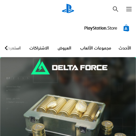
ب
ح
ث
الأحدث
مجموعات الألعاب
العروض
الاشتراكات
استعرض