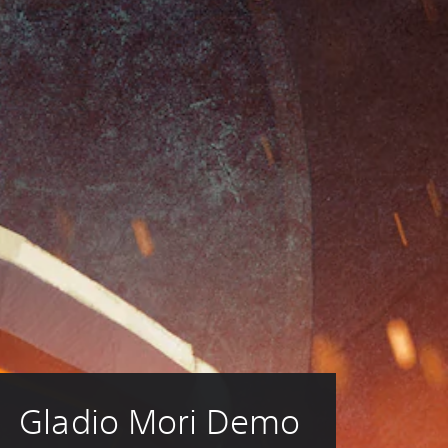
و
ا
رً
ا
م
ن
ط
و
قً
ا
.
Gladio Mori Demo