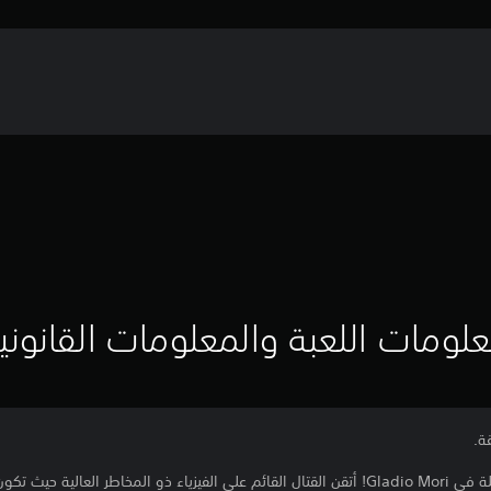
لومات اللعبة والمعلومات القانوني
ة.
ادخل الساحة واختبر الواقعية المذهلة في Gladio Mori! أتقن القتال القائم على الفيزياء ذو المخاط