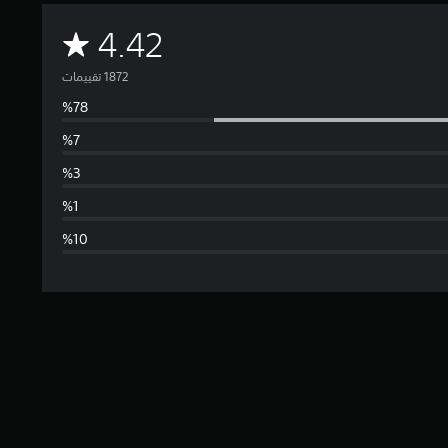
م
4.42
ت
و
س
ط
ا
ل
ت
ق
ي