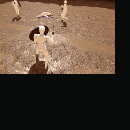
ن
5
ن
ج
و
م
م
ن
إ
ج
م
ا
ل
ي
1
.
8
أ
ل
ف
م
ن