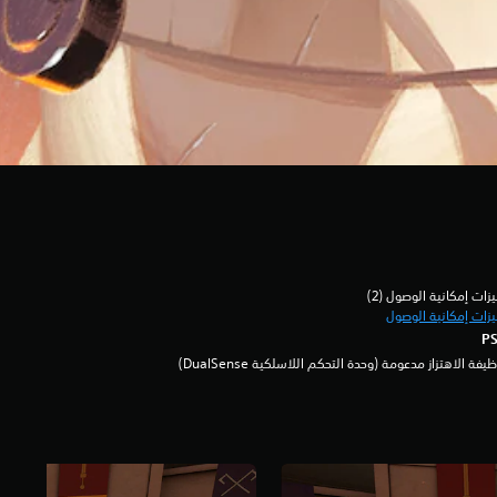
زات إمكانية الوصول (2)‏
زات إمكانية الوصول
يفة الاهتزاز مدعومة (وحدة التحكم اللاسلكية DualSense‏)