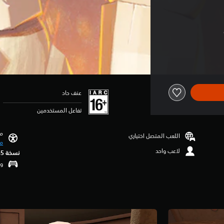
عنف حاد
تفاعل المستخدمين
مي
اللعب المتصل اختياري
مي
لاعب واحد
نسخة PS5‏
وظ