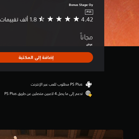
Bonus Stage Oy
PS5
4.42
م
ت
و
مجاناً
س
ط
عرض
ا
ل
إضافة إلى المكتبة
ت
ق
ي
ي
م
4
تدعم إلى ما يصل 4 لاعبين متصلين عن طريق PS Plus‏
.
4
2
ن
ج
و
م
م