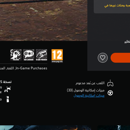
لى هذه اللعبة ومئات غيرها في
In-Game Purchases, اللغة, العناصر العنيفة
نسخة PS5‏
اللعب عن بُعد مدعوم
وظ
ميزات إمكانية الوصول (33)‏
se
ميزات إمكانية الوصول