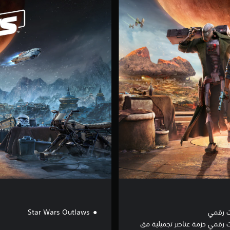
S
t
a
n
d
a
r
d
E
d
i
t
i
o
n
 رقمي
Star Wars Outlaws
رقمي حزمة عناصر تجميلية مق