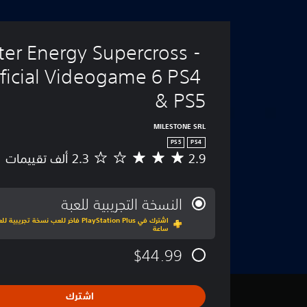
er Energy Supercross - 
ficial Videogame 6 PS4 
& PS5
MILESTONE SRL
PS5
PS4
2.9
م
ت
و
س
النسخة التجريبية للعبة
ط
ا
ساعة
ل
ت
$44.99
ق
ي
ي
اشترك
م