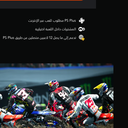
2
.
9
ن
ج
المشتريات داخل اللعبة اختيارية
و
م
تدعم إلى ما يصل 12 لاعبين متصلين عن طريق PS Plus‏
م
ن
5
ن
ج
و
م
م
ن
إ
ج
م
ا
ل
ي