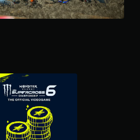
2
.
3
أ
ل
ف
م
ن
ا
ل
ت
ق
ي
ي
م
ا
ت