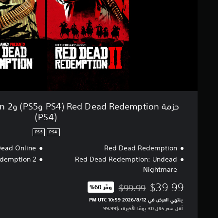
a
d
R
e
d
e
m
p
t
i
o
حزمة PS4
n
(PS4)
(
P
PS5
PS4
S
4
ead Online
Red Dead Redemption
و
Red Dead Redemption: Undead
ad Redemption 2
P
Nightmare
S
5
$39.99
$99.99
وفّر 60%‏
مخصوم من السعر الأصلي البالغ $99.99‏
)
ينتهي العرض في 12‏/8‏/2026 10:59 PM UTC‏
و
أقل سعر خلال 30 يومًا الأخيرة: $99.99‏
R