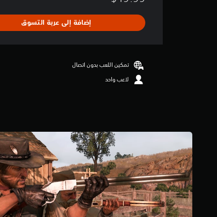
ط
ا
إضافة إلى عربة التسوق
ل
ت
ق
ي
ي
تمكين اللعب بدون اتصال
م
لاعب واحد
4
.
7
ن
ج
و
م
م
ن
5
ن
ج
و
م
م