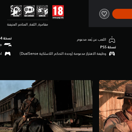
مقامرة, اللغة, العناصر العنيفة
نسخة PS4‏
اللعب عن بُعد مدعوم
نسخة PS5‏
وظيفة الاهتزاز مدعومة (وحدة التحكم اللاسلكية DualSense‏)
اهتزا