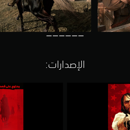
الإصدارات:‏
(
P
S
4
&
P
S
5
)