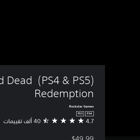
 PS5) Red Dead 
Redemption
Rockstar Games
PS5
PS4
4.7
م
ت
و
$49.99
س