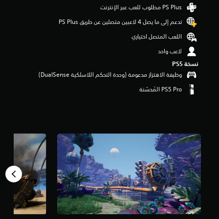
م
ن
تدعم إلى ما يصل 4 لاعبين متصلين عن طريق PS Plus‏
5
ن
اللعب المتصل اختياري
ج
و
لاعب واحد
م
نسخة PS5‏
م
وظيفة الاهتزاز مدعومة (وحدة التحكم اللاسلكية DualSense‏)
ن
إ
ج
م
ا
ل
ي
6
.
2
أ
ل
ف
م
ن
ا