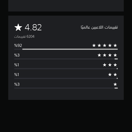
م
4.82
تقييمات اللاعبين عالميًا
ت
و
س
ط
ا
ل
ت
ق
ي