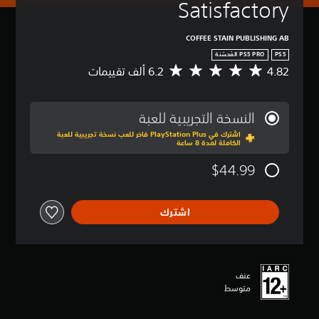
Satisfactory
COFFEE STAIN PUBLISHING AB
PS5
4.82
م
ت
و
س
النسخة التجريبية للعبة
ط
اشترك في PlayStation Plus فاخر للعب نسخة تجريبية للعبة
ا
الكاملة لمدة 8 ساعة
ل
ت
$44.99
ق
ي
ي
اشترك
م
4
.
8
2
عنف
ن
متوسط
ج
و
م