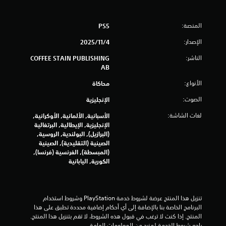
ي
6
المنصة:
PS5
2
الإصدار:
4‏/11‏/2025
0
الناشر:
COFFEE STAIN PUBLISHING
AB
4
الأنواع:
محاكاة
م
الصوت:
الإنجليزية
ن
لغات الشاشة:
الأسبانية, الألمانية, الأوكرانية,
الإنجليزية, الإيطالية, البرتغالية
ا
(البرازيل), البولندية, الروسية,
الصينية (التقليدية), الصينية
ل
(المبسطة), الفرنسية (فرنسا),
الكورية, اليابانية
ت
ق
تنزيل هذا المنتج عرضة لشروط خدمة‫ PlayStation وشروط استخدام 
ي
البرنامج الخاصة بنا بالإضافة إلى أي أحكام إضافية محددة تطبق على هذا 
المنتج. إذا كنت لا ترغب في قبول هذه الشروط، لا تقم بتنزيل هذا المنتج. 
راجع شروط الخدمة لمزيد من المعلومات الهامة.