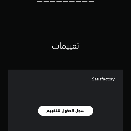
ل
ت
ق
ي
ي
م
ا
ت
تقييمات
Satisfactory
سجل الدخول للتقييم