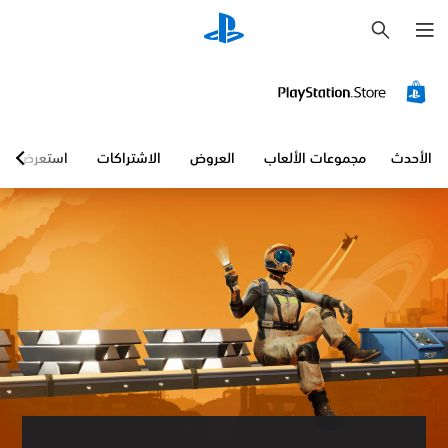
ب
ح
ث
الأحدث
مجموعات الألعاب
العروض
الاشتراكات
استعرض