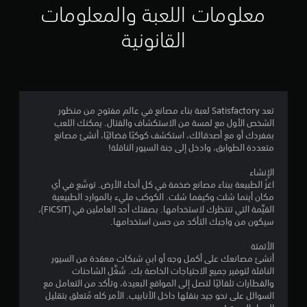
ي
معلومات اللعبة والمعلومات
م
القانونية
4
.
8
تعد Satisfactory لعبة بناء مصانع في عالم مفتوح من منظور
الشخص الأول مع لمسة من الاستكشاف والقتال. يمكنك اللعب
2
بمفردك أو مع أصدقائك، استكشف كوكبًا فضائيًا، أنشئ مصانع
متعددة الطوابق، وادخل إلى جنة السيور الناقلة!
ن
الإنشاء
ج
اغزُ الطبيعة ببناء مصانع ضخمة في كل أنحاء الأرض. توسَّع في أي
مكان أينما شئت وكيفما شئت. الكوكب مليء بالموارد الطبيعية
و
القيِّمة التي تنتظرك لاستخدامها. بصفتك أحد العاملين في (FICSIT)،
سيكون من واجبك التأكد من حسن استخدامها.
م
الأتمتة
م
أنشئ مصانعك على أكمل وجه أو ابنِ شبكات معقدة من السيور
الناقلة لتوفير جميع الاحتياجات الخاصة بك. شَغِّل الشاحنات
ن
والقطارات تلقائيًا لتصل إلى المواقع البعيدة، وتأكد من التعامل مع
السوائل على نحو جيد بنقلها داخل الأنابيب. الأمر كله مُتعلق بتقليل