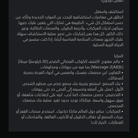
5
العمل اليدوي!
ن
استكشف واستغل
انطلق في مغامرات استكشافية للبحث عن الموارد الجديدة وتأكد من
حسن استغلال كل شيء. الطبيعة هي ثمارك التي يتعين عليك جنيها.
ج
سيكون لديك المركبات، وأحزمة الطيران، والمنصات الطائرة، وغير
ذلك الكثير. كل هذا رهن إشارتك حتى تصير عملية الاستكشاف سهلة.
و
عليك التجهز بمعدات السلامة المناسبة أيضًا، إذا كنت ستسير في
الحياة البرية المحلية.
م
المزايا
م
• عالم مفتوح: اكتشف الكوكب الفضائي الضخم (30 كيلومترًا مربعًا)
(Massage-2(AB)b) بما فيه من حيوانات ومخلوقات.
ن
• التعاون: ابنِ مصنعك بنفسك وانغمس في أجواء الفرحة بصحبة
أصدقائك.
إ
• بناء المصنع: استمتع بتجربة بناء مصنع ضخم من منظور الشخص
الأول. اعمل على أتمتته وتحسينه إلى أقصى حد حتى يروقك.
ج
• التخصيص: خصص مصنعك كما تُحب. ابنِه على ارتفاعات شاهقة، أو
فوق سهول واسعة. فبالكاد توجد حدود تقيد عملية بناء مصنعك
م
المخصص.
• المركبات: سافر حول العالم فاتحًا ذراعيك. استخدم منصات القفز أو
ا
عربات المصنع أو حقائب الطيران أو الأنابيب الفائقة، والشاحنات أو
القطارات. الخيار لك!
ل