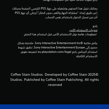
ي
م
يمكنك تنزيل هذا المحتوى وتشغيله على جهاز PS5 الرئيسي المرتبط بحسابك 
(عن طريق إعداد "مشاركة الجهاز واللعب بدون اتصال") وعلى أي جهاز PS5 
ا
آخر حين تسجل الدخول باستخدام نفس الحساب.
ت
راجع 
تحذيرات الاستخدام الآمن
 لمعلومات هامة حول الاستخدام الآمن قبل استخدام هذا المنتج.
برامج مكتبة ©Sony Interactive Entertainment Inc. ملخصة بشكل 
حصري إلى Sony Interactive Entertainment Europe. تطبق شروط 
استخدام البرنامج، راجع eu.playstation.com/legal لمعرفة حقوق 
الاستخدام الكاملة.
©2025 Coffee Stain Studios. Developed by Coffee Stain
Studios. Published by Coffee Stain Publishing. All rights
reserved.