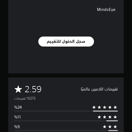
MindsEye
سجل الدخول للتقييم
م
2.59
تقييمات اللاعبين عالميًا
ت
و
س