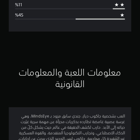
ط
ا
ل
ت
ق
ي
ي
معلومات اللعبة والمعلومات
م
القانونية
2
.
5
العب بشخصية جاكوب دياز، جندي سابق مزود بـ MindsEye، وهي
غرسة عصبية غامضة تطارده بذكريات مجزأة عن مهمة سرية غيّرت
9
حياته إلى الأبد. حارب لكشف الحقيقة في عالم حيث يشكل كلٌ من
الذكاء الاصطناعي، وتجارب التكنولوجيا المتقدمة، والقوة العسكرية
ن
غير المُقيدة كل مواجهة. جاكوب ليس الوحيد الذي يبحث عن إجابات،