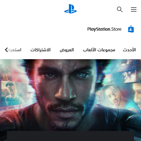
ب
ح
ث
الأحدث
مجموعات الألعاب
العروض
الاشتراكات
استعرض