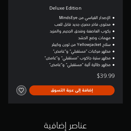
n
Deluxe Edition
الإصدار القياسي من MindsEye
محتوى فاخر حصري جديد قابل للعب
ركوب العاصفة وفندق الجحيم والمزيد
مهمات وضع الحشد
سلاح Yellowjacket من ثورن وكيبلر
مظهر مركبات "مستقبلي" و"غامض"
مظهر سترة جاكوب "مستقبلي" و"غامض"
مظهر طائرة آلية "مستقبلي" و"غامض"
$39.99
إضافة إلى عربة التسوق
عناصر إضافية