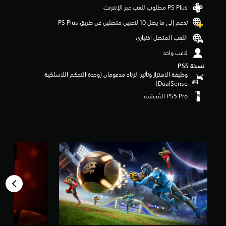
م
ن
تدعم إلى ما يصل 10 لاعبين متصلين عن طريق PS Plus‏
5
ن
اللعب المتصل اختياري
ج
و
لاعب واحد
م
نسخة PS5‏
م
وظيفة الاهتزاز وتأثير الزناد مدعومان (وحدة التحكم اللاسلكية
ن
DualSense‏)
إ
ج
م
ا
ل
ي
1
0
أ
ل
ف
م
ن
ا
ل