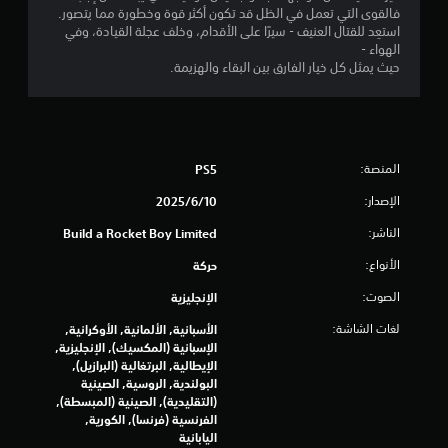
فالقوى التي تعمل في الظل قد تكون أكثر قوة وخطورة مما يتصور.
ج
استعِد للقتال العنيف - سيرًا على الأقدام، وخلف عجلة القيادة، وفي
الهواء -
و
حيث يمثل كل خيار الفارق بين البقاء والهزيمة.
م
م
المنصة:
PS5
ن
الإصدار:
10‏/6‏/2025
5
الناشر:
Build a Rocket Boy Limited
ن
الأنواع:
حركة
ج
الصوت:
الإنجليزية
و
لغات الشاشة:
الأسبانية, الألمانية, الأوكرانية,
الإسبانية (المكسيك), الإنجليزية,
م
الإيطالية, البرتغالية (البرازيل),
البولندية, الروسية, الصينية
م
(التقليدية), الصينية (المبسطة),
الفرنسية (فرنسا), الكورية,
ن
اليابانية