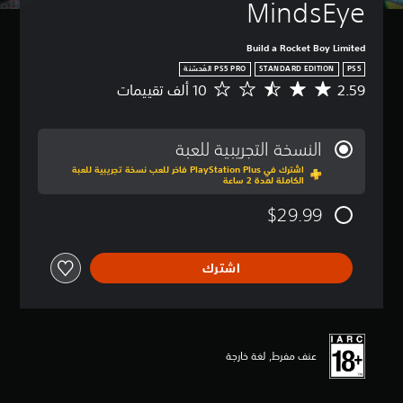
MindsEye
Build a Rocket Boy Limited
STANDARD EDITION
PS5
2.59
م
ت
و
س
النسخة التجريبية للعبة
ط
اشترك في PlayStation Plus فاخر للعب نسخة تجريبية للعبة
ا
الكاملة لمدة 2 ساعة
ل
ت
$29.99
ق
ي
ي
اشترك
م
2
.
5
9
ن
عنف مفرط, لغة خارجة
ج
و
م