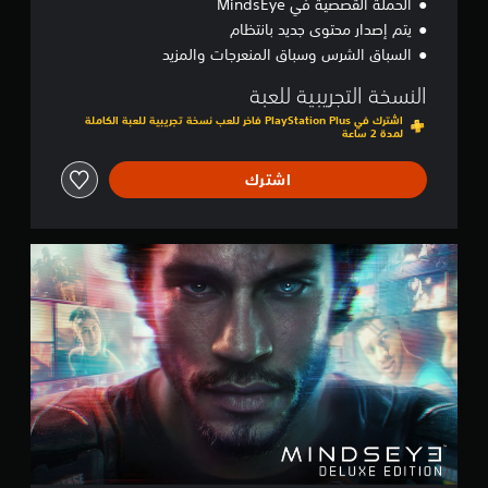
الحملة القصصية في MindsEye
يتم إصدار محتوى جديد بانتظام
السباق الشرس وسباق المنعرجات والمزيد
النسخة التجريبية للعبة
اشترك في PlayStation Plus فاخر للعب نسخة تجريبية للعبة الكاملة
لمدة 2 ساعة
اشترك
D
e
l
u
x
e
E
d
i
t
i
o