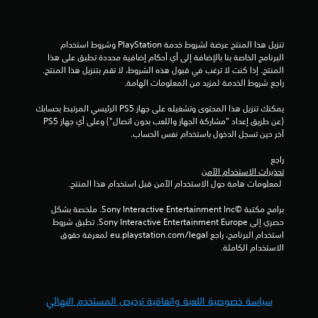
إ
ج
تنزيل هذا المنتج عرضة لشروط خدمة‫ PlayStation وشروط استخدام 
البرنامج الخاصة بنا بالإضافة إلى أي أحكام إضافية محددة تطبق على هذا 
م
المنتج. إذا كنت لا ترغب في قبول هذه الشروط، لا تقم بتنزيل هذا المنتج. 
راجع شروط الخدمة لمزيد من المعلومات الهامة.
ا
يمكنك تنزيل هذا المحتوى وتشغيله على جهاز PS5 الرئيسي المرتبط بحسابك 
ل
(عن طريق إعداد "مشاركة الجهاز واللعب بدون اتصال") وعلى أي جهاز PS5 
آخر حين تسجل الدخول باستخدام نفس الحساب.
ي
راجع 
تحذيرات الاستخدام الآمن
1
 لمعلومات هامة حول الاستخدام الآمن قبل استخدام هذا المنتج.
0
برامج مكتبة ©Sony Interactive Entertainment Inc. ملخصة بشكل 
حصري إلى Sony Interactive Entertainment Europe. تطبق شروط 
2
استخدام البرنامج، راجع eu.playstation.com/legal لمعرفة حقوق 
الاستخدام الكاملة.
7
3
سياسة خصوصية اللعبة واتفاقية ترخيص المستخدم النهائي
م