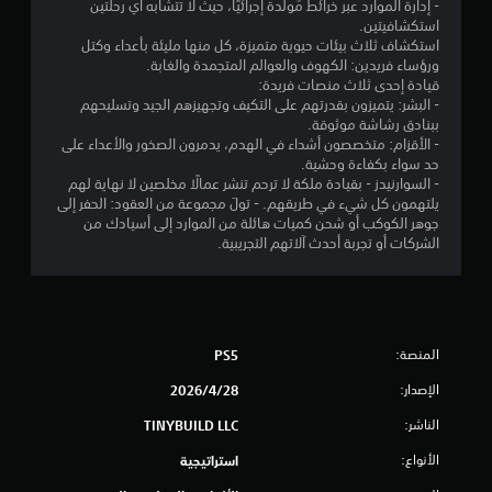
ل
- إدارة الموارد عبر خرائط مُولّدة إجرائيًا، حيث لا تتشابه أي رحلتين
7
ا
ي
استكشافيتين.
م
ل
استكشاف ثلاث بيئات حيوية متميزة، كل منها مليئة بأعداء وكتل
8
و
ك
ورؤساء فريدين: الكهوف والعوالم المتجمدة والغابة.
ن
ق
قيادة إحدى ثلاث منصات فريدة:
م
ك
ت
- البشر: يتميزون بقدرتهم على التكيف وتجهيزهم الجيد وتسليحهم
م
م
ببنادق رشاشة موثوقة.
ر
ح
ن
- الأقزام: متخصصون أشداء في الهدم، يدمرون الصخور والأعداء على
ا
د
حد سواء بكفاءة وحشية.
و
ج
ا
- السوارنيدز - بقيادة ملكة لا ترحم تنشر عمالًا مخلصين لا نهاية لهم
د
ع
يلتهمون كل شيء في طريقهم. - تولَ مجموعة من العقود: الحفر إلى
.
ة
جوهر الكوكب أو شحن كميات هائلة من الموارد إلى أسيادك من
ل
ع
الشركات أو تجربة أحدث آلاتهم التجريبية.
ن
ت
ي
ا
م
ص
ق
ك
ر
ن
ا
ي
المنصة:
PS5
ل
ل
ت
ع
ي
الإصدار:
28‏/4‏/2026
ح
ب
ك
الناشر:
TINYBUILD LLC
ه
م
م
ا
ف
الأنواع:
استراتيجية
ا
ب
ي