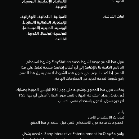
د
الصوت:
الألمانية, الإنجليزية, الروسية,
ا
ت
و
الصينية
ل
ن
ل
لغات الشاشة:
الأسبانية, الألمانية, الأوكرانية,
ع
ا
الإنجليزية, البرتغالية (البرازيل),
ب
ل
الروسية, الصينية (المبسطة),
ة
ض
الفرنسية (فرنسا), الكورية,
ف
غ
اليابانية
ي
ط
أ
ع
ي
ل
و
تنزيل هذا المنتج عرضة لشروط خدمة‫ PlayStation وشروط استخدام 
ى
ق
البرنامج الخاصة بنا بالإضافة إلى أي أحكام إضافية محددة تطبق على هذا 
أ
ت
المنتج. إذا كنت لا ترغب في قبول هذه الشروط، لا تقم بتنزيل هذا المنتج. 
.
ز
راجع شروط الخدمة لمزيد من المعلومات الهامة.
ر
ا
إ
يمكنك تنزيل هذا المحتوى وتشغيله على جهاز PS5 الرئيسي المرتبط بحسابك 
ر
ي
(عن طريق إعداد "مشاركة الجهاز واللعب بدون اتصال") وعلى أي جهاز PS5 
م
آخر حين تسجل الدخول باستخدام نفس الحساب.
ق
ت
ا
ع
راجع 
ف
تحذيرات الاستخدام الآمن
د
ا
 لمعلومات هامة حول الاستخدام الآمن قبل استخدام هذا المنتج.
د
ل
ة
ل
برامج مكتبة ©Sony Interactive Entertainment Inc. ملخصة بشكل 
ف
ع