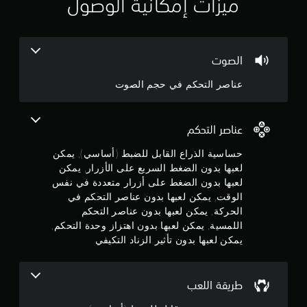
ميزات إمكانية الوصول
ا
ت
م
ل
ن
س
ق
3
ر
ل
ع
الصوت
ف
.
ة
ي
ا
عناصر التحكم في حجم الصوت
ا
ل
4
ل
ع
ق
ا
9
و
عناصر التحكم
م
ا
ة
ن
ئ
حساسية الذراع القابل للضبط (أساسي), يمكن
ل
م
لعبها بدون الضغط السريع على الأزرار, يمكن
ل
ج
ب
ع
لعبها بدون الضغط على أزرار متعددة في نفس
د
ب
الوقت, يمكن لعبها بدون عناصر التحكم في
و
و
ة
ن
الحركة, يمكن لعبها بدون عناصر التحكم
ل
م
ا
اللمسية, يمكن لعبها بدون اهتزاز وحدة التحكم,
إ
ل
يمكن لعبها بدون تأثير الزناد التكيفي
ب
ح
م
ط
ا
ا
ج
ن
ء
ة
طريقة اللعب
ط
إ
5
ر