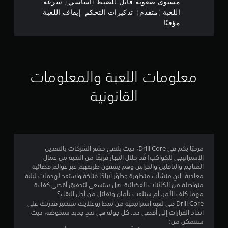
ل
مستوى صعوبة قابل للضبط (أساسي), سرعة
ي
ى
اللعبة (متقدم), تذكيرات التحكم, إيقاف اللعبة
ن
ق
ا
مؤقتًا
ة
ل
ج
ا
ض
ل
غ
و
ل
ط
ع
ع
م
ب
معلومات اللعبة والمعلومات
ل
.
ى
م
القانونية
ا
ل
ت
ن
أ
ذ
ز
ك
إ
ر
ي
ا
ج
ر
ر
مرحبًا بكم في Drill Core، حيث يلتقي جشع الشركات بالتعدين
ا
ب
الاستراتيجي للكواكب! قُد خلال النهار فريقًا من النخبة من عمال
م
ت
س
المناجم والناقلين والحراس وهم يشقون طريقهم عبر عوالم فضائية
ر
ا
معادية. ابنِ منشآت متطورة وطوّر أبراجًا فتاكة واستعد لهجمات ليلية
ا
ع
متواصلة من الكائنات الفضائية. هل ستسعى لتحقيق أقصى كفاءة
ل
ة
مهما كلف الأمر، أم ستلعب بأمان وتقاتل من أجل البقاء؟
ت
ل
أ
Drill Core هي لعبة استراتيجية من نمط روغلايك ستختبر قدرتك على
ح
و
اتخاذ القرارات إلى أقصى حد. كل جولة هي تحدٍ جديد ستخوضه، حيث
ك
ي
خ
ستتمكن من:
م