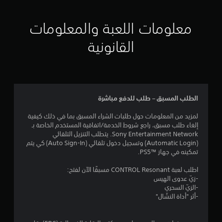
ر
د
ب
ي
ع
معلومات اللعبة والمعلومات
و
ض
ه
ا
ا
القانونية
ل
ت
خ
ا
ي
ل
ا
س
ر
ي
ا
ن
الطلب المسبق – طلب للدفع مباشرة
ت
م
ل
ا
لمزيد من المعلومات حول طلبات الشراء المسبق بما في ذلك كيفية
ع
ئ
إلغاء طلب مسبق، راجع شروط الخدمة/اتفاقية المستخدم الخاصة بـ
ك
ي
Sony Entertainment Network. يتطلب التنزيل التلقائي
س
ة
(Automatic Login) وتسجيل دخول تلقائي (Auto Sign-In) كي يتم
ا
(
تمكينه في جهاز PS5™‎.
ل
ا
ذ
ل
اطلب لعبة CONTROL Resonant مسبقًا الآن لفتح:
ر
ل
-زيّ عدوى الهيس
ا
ع
-الزيّ السحري
ع
ب
-أثر "أداة النشّال"
ي
غ
ن
ي
.
ر