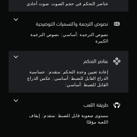
عناصر التحكم في حجم الصوت, صوت أحادي
ق
ا
ت
ل
ف
ق
ي
ا
نصوص الترجمة والتسميات التوضيحية
أ
ب
ث
نصوص الترجمة (أساسي), نصوص الترجمة
ل
ن
الكبيرة
ل
ا
ء
ل
ط
ض
ر
ب
عناصر التحكم
ي
ط
ق
إعادة تعيين وحدة التحكم (متقدم), حساسية
(
ة
الذراع القابل للضبط (أساسي), عكس الذراع
أ
ا
القابل للضبط (أساسي)
س
ل
ا
ل
س
ع
ب
ي
طريقة اللعب
أ
)
و
مستوى صعوبة قابل للضبط (متقدم), إيقاف
ت
ا
اللعبة مؤقتًا
ت
ل
و
ف
ف
ي