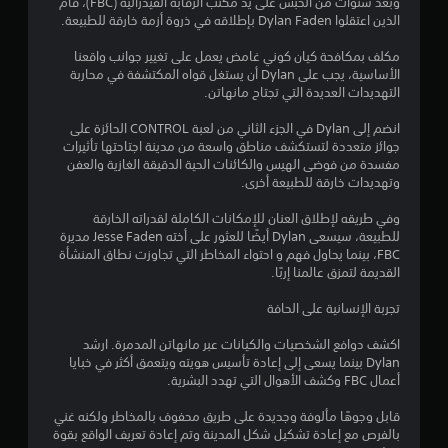
وبعد سنوات من الحبس على يد مكتب الرقابة الفيدرالية (FBC)، قام
ا
الذين اعتقلوا Dylan Faden بإطلاقه في ذروة أزمة خارقة للطبيعة.
ل
م
مكلف بمكافحة كيان كوني غامض يعمل على تغيير جوانب واقعنا
ت
الأساسية، يجب على Dylan أن يستغل قواه المكتشفة في محاربة
ص
التهديدات العديدة التي تجتاح مانهاتن.
ل
ف
انضم إلى Dylan في الجزء الثاني من لعبة CONTROL الحائزة على
ق
جوائز متعددة لتستكشف مناطق واسعة من مدينة اجتاحتها تأثيرات
ط
مفسدة من فوضى الهيس والكائنات الحية الدقيقة الغازية والعفن
)
وتهديدات خارقة للطبيعة أخرى.
.
وفي طريقه لإطلاق العنان للإمكانات الكاملة لقدراته الخارقة
للطبيعة، سيسعى Dylan أيضًا للعثور على أخته Jesse Faden مديرة
FBC، بينما يحاول فهم و احتواء المخاطر التي تجاوزت نطاق المنشأة
القديمة لتمزق عالمنا إربًا.
تجربة الإنسانية على الحافة
اكشف دوافع الشخصيات والكيانات عبر مانهاتن المدمرة. ارشد
Dylan بينما يسعى إلى إعادة تأسيس هويته ويتعمق أكثر في خبايا
أعمال FBC وكشف الأهوال التي تهدد البشرية.
قابل وجوهًا مألوفة وجديدة على طريق محفوف بالمخاطر ولكنه غني
بالفرص مع إعادة تشكيل شكل المدينة وتم إعادة تعريف الواقع بقوة