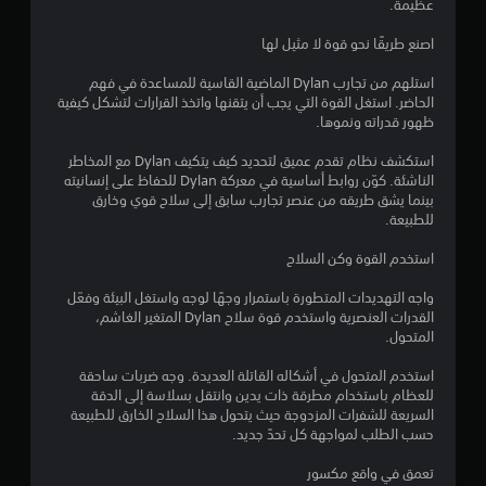
عظيمة.
اصنع طريقًا نحو قوة لا مثيل لها
استلهم من تجارب Dylan الماضية القاسية للمساعدة في فهم
الحاضر. استغل القوة التي يجب أن يتقنها واتخذ القرارات لتشكل كيفية
ظهور قدراته ونموها.
استكشف نظام تقدم عميق لتحديد كيف يتكيف Dylan مع المخاطر
الناشئة. كوّن روابط أساسية في معركة Dylan للحفاظ على إنسانيته
بينما يشق طريقه من عنصر تجارب سابق إلى سلاح قوي وخارق
للطبيعة.
استخدم القوة وكن السلاح
واجه التهديدات المتطورة باستمرار وجهًا لوجه واستغل البيئة وفعّل
القدرات العنصرية واستخدم قوة سلاح Dylan المتغير الغاشم،
المتحول.
استخدم المتحول في أشكاله القاتلة العديدة. وجه ضربات ساحقة
للعظام باستخدام مطرقة ذات يدين وانتقل بسلاسة إلى الدقة
السريعة للشفرات المزدوجة حيث يتحول هذا السلاح الخارق للطبيعة
حسب الطلب لمواجهة كل تحدً جديد.
تعمق في واقع مكسور