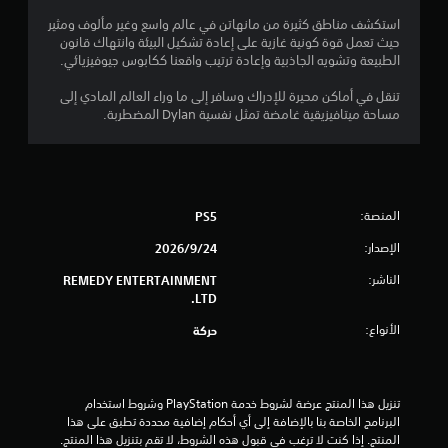
استكشف مناطق كثيرة من مانهاتن في عالم واسع وغير مألوف ومثير
حيث تعمل قوة كونية غازية على إعادة تشكيل البيئة وانتهاك قانون
الطبيعة وتشويه الجاذبية وإعادة ترتيب واقعنا ككابوس جيوفيزيائي.
تنقل في أماكن محيرة للإدراك وسافر إلى ما وراء العالم المادي إلى
مساحة ميتافيزيقية غامضة تمثل نفسية Dylan المضطربة.
المنصة:
PS5
الإصدار:
24‏/9‏/2026
الناشر:
REMEDY ENTERTAINMENT
LTD.
الأنواع:
حركة
تنزيل هذا المنتج عرضة لشروط خدمة‫ PlayStation وشروط استخدام 
البرنامج الخاصة بنا بالإضافة إلى أي أحكام إضافية محددة تطبق على هذا 
المنتج. إذا كنت لا ترغب في قبول هذه الشروط، لا تقم بتنزيل هذا المنتج. 