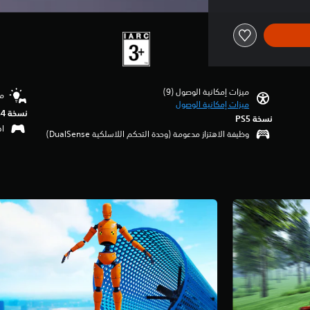
ميزات إمكانية الوصول (9)‏
مس
ميزات إمكانية الوصول
نسخة PS4‏
نسخة PS5‏
اهتزا
وظيفة الاهتزاز مدعومة (وحدة التحكم اللاسلكية DualSense‏)