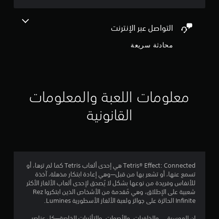
ل
ع
ا
ت
م
ب
ل
ف
ة
ل
ا
التواصل عبر الإنترنت
ا
و
ع
ع
ا
ب
محادثة سريعة
ل
ل
ل
أ
ي
ت
و
ة
ي
ن
ا
م
ق
ل
ق
8
ل
ف
ا
ف
معلومات اللعبة والمعلومات
ي
ب
ي
1
د
ل
ا
القانونية
ي
ب
ل
5
و
ي
ق
ه
ئ
و
3
ا
ة
ا
ت
ا
ئ
م
ا
ل
م
Tetris® Effect: Connected هي إحدى ألعاب Tetris كما لم ترها، أو
ل
ل
ب
ن
تسمع عنها، أو تشعر بها من قبل—وهي إعادة ابتكار مذهلة، آخذة
س
ع
د
للأنفاس وفريدة من نوعها بشكل لا يُصدق لإحدى ألعاب الألغاز الأكثر
ي
ب
و
ا
شعبية على الإطلاق، وهي مُقدمة من الأشخاص الذين ابتكروا Rez
ن
ة
ن
Infinite الحائزة على جوائز ولعبة الألغاز الأسطورية Lumines.
م
.
ا
ل
ا
ل
إن الموسيقى، والخلفيات، والأصوات، والتأثيرات الخاصة—كل عناصر