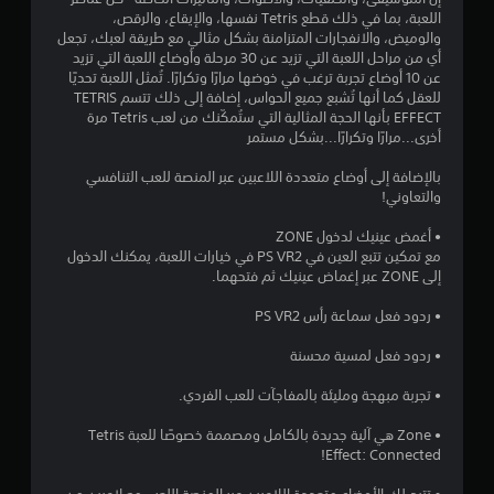
ئ
ض
ا
اللعبة، بما في ذلك قطع Tetris نفسها، والإيقاع، والرقص،
ت
ي
غ
ل
والوميض، والانفجارات المتزامنة بشكل مثالي مع طريقة لعبك، تجعل
ة
ط
أي من مراحل اللعبة التي تزيد عن 30 مرحلة وأوضاع اللعبة التي تزيد
ق
ر
(
ب
عن 10 أوضاع تجربة ترغب في خوضها مرارًا وتكرارًا. تُمثل اللعبة تحديًا
ا
ا
ا
للعقل كما أنها تُشبع جميع الحواس، إضافة إلى ذلك تتسم TETRIS
ي
ل
ح
س
EFFECT بأنها الحجة المثالية التي ستُمكّنك من لعب Tetris مرة
ل
ة
ت
أخرى...مرارًا وتكرارًا...بشكل مستمر
ع
ي
ا
م
ب
ر
ل
بالإضافة إلى أوضاع متعددة اللاعبين عبر المنصة للعب التنافسي
غ
م
ا
ب
والتعاوني!
ي
ر
ص
ر
ا
ع
ر
• أغمض عينيك لدخول ZONE
ا
ل
مع تمكين تتبع العين في PS VR2 في خيارات اللعبة، يمكنك الدخول
ي
ل
ت
ى
إلى ZONE عبر إغماض عينيك ثم فتحهما.
م
ة
ا
ت
(
ل
• ردود فعل سماعة رأس PS VR2
ص
أ
أ
ل
س
ز
• ردود فعل لمسية محسنة
ف
ر
ا
ق
ا
س
• تجربة مبهجة ومليئة بالمفاجآت للعب الفردي.
ط
ر
ي
)
.
)
• Zone هي آلية جديدة بالكامل ومصممة خصوصًا للعبة Tetris
.
Effect: Connected!
ي
ي
م