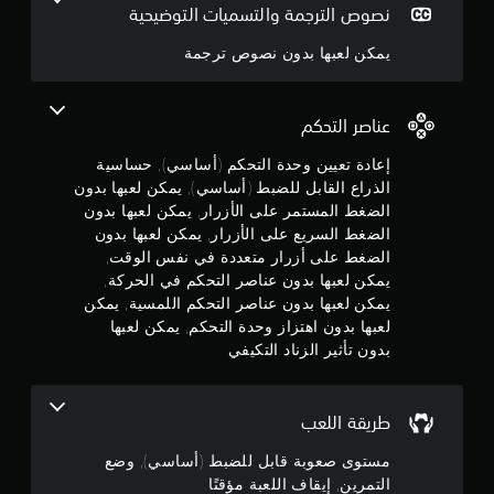
نصوص الترجمة والتسميات التوضيحية
م
ة
ا
م
ر
م
ل
يمكن لعبها بدون نصوص ترجمة
ؤ
ع
أ
م
ق
ع
ل
تً
د
ى
ن
ا
ا
ا
عناصر التحكم
ف
ء
ل
5
ي
و
إعادة تعيين وحدة التحكم (أساسي), حساسية
أ
أ
ا
الذراع القابل للضبط (أساسي), يمكن لعبها بدون
ز
ن
ي
ل
الضغط المستمر على الأزرار, يمكن لعبها بدون
ر
و
ع
ج
الضغط السريع على الأزرار, يمكن لعبها بدون
ا
ق
ن
ت
الضغط على أزرار متعددة في نفس الوقت,
ر
ا
و
ف
ص
يمكن لعبها بدون عناصر التحكم في الحركة,
ي
ي
ر
يمكن لعبها بدون عناصر التحكم اللمسية, يمكن
م
م
أ
و
ك
لعبها بدون اهتزاز وحدة التحكم, يمكن لعبها
ث
ا
ن
بدون تأثير الزناد التكيفي
م
ن
ل
ك
ا
أ
ل
ء
ن
ه
ع
ط
د
طريقة اللعب
ب
ر
إ
ا
ا
ي
ف
مستوى صعوبة قابل للضبط (أساسي), وضع
ل
ق
ا
ج
ل
التمرين, إيقاف اللعبة مؤقتًا
ة