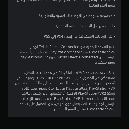
• تتيح لك الأوضاع متعددة اللاعبين عبر المنصة اللعب مع لاعبين من
م
ك
جميع أنحاء العالم!
ن
ك
ك
ن
• مجموعة متنوعة من الأوضاع التنافسية والتعاونية!
ا
ل
ل
ع
• انضم من أجل المتعة في وضع المتفرج!
ل
ب
ع
ه
• نقل البيانات المحفوظة من إصدار PS4 إلى PS5
ب
ا
ب
اشترٍ النسخة الرقمية من Tetris Effect: Connected لجهاز
ب
د
PlayStation®VR من PlayStation™ Store لتحصل على النسخة
د
و
الرقمية من Tetris Effect: Connected لجهاز PlayStation®VR2
ن
و
بسعر مخفض.
ح
ن
ر
ا
إذا كنت تملك نسخة PlayStation®VR من هذه اللعبة بالفعل،
ك
ل
فستتمكن من الحصول على نسخة PlayStation®VR2 الرقمية بسعر
ا
ض
مُخفض، ولن تحتاج إلى شراء هذا المنتج. يجب على مالكي نسخة قرص
ت
غ
PlayStation®VR إدخاله في PS5 في كل مرة يريدون فيها تنزيل
و
نسخة PlayStation®VR2 الرقمية أو تشغيلها. ولن يتمكن مالكو
ط
ت
قرص اللعبة المخصص لـ PlayStation®VR الذين يشترون الإصدار
ا
أ
الرقمي لجهاز PS5 الذي يعمل دون أقراص، من الحصول على نسخة
ل
ث
PlayStation®VR2 مقابل السعر المخفض.
ي
س
ر
ر
ا
ي
ت
ع