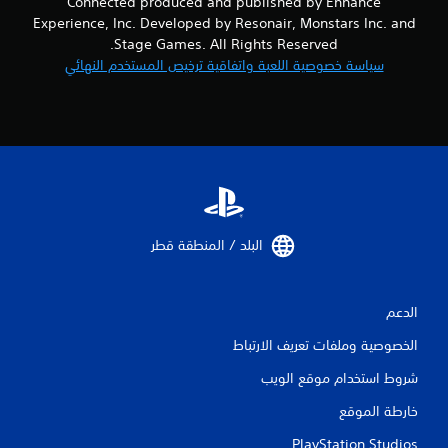
Connected produced and published by Enhance
ج
Experience, Inc. Developed by Resonair, Monstars Inc. and
ة
Stage Games. All Rights Reserved.
إ
سياسة خصوصية اللعبة واتفاقية ترخيص المستخدم النهائي
ل
ى
ا
ل
ض
غ
ط
ع
ل
ى
ا
البلد / المنطقة قطر‏
ل
أ
ز
الدعم
ر
ا
الخصوصية وملفات تعريف الارتباط
ر
ب
شروط استخدام موقع الويب
س
ر
خارطة الموقع
ع
ة
PlayStation Studios