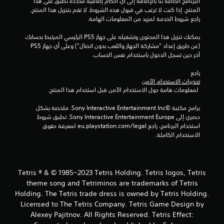
البرنامج الخاصة بنا بالإضافة إلى أي أحكام إضافية محددة تطبق على هذا 
ة
ا
المنتج. إذا كنت لا ترغب في قبول هذه الشروط، لا تقم بتنزيل هذا المنتج. 
و
ل
راجع شروط الخدمة لمزيد من المعلومات الهامة.
ا
ت
ل
ي
يمكنك تنزيل هذا المحتوى وتشغيله على جهاز PS5 الرئيسي المرتبط بحسابك 
ت
ق
(عن طريق إعداد "مشاركة الجهاز واللعب بدون اتصال") وعلى أي جهاز PS5 
ن
د
آخر حين تسجل الدخول باستخدام نفس الحساب.
ق
ت
ل
ؤ
راجع 
ف
د
تحذيرات الاستخدام الآمن
ي
ي
 لمعلومات هامة حول الاستخدام الآمن قبل استخدام هذا المنتج.
ا
إ
ل
ل
برامج مكتبة ©Sony Interactive Entertainment Inc. ملخصة بشكل 
ق
ى
حصري إلى Sony Interactive Entertainment Europe. تطبق شروط 
و
ع
استخدام البرنامج، راجع eu.playstation.com/legal لمعرفة حقوق 
ا
ن
الاستخدام الكاملة.
ئ
ا
م
ء
ب
ب
د
ص
Tetris ® & © 1985~2023 Tetris Holding. Tetris logos, Tetris
و
ر
theme song and Tetriminos are trademarks of Tetris
ن
ي
Holding. The Tetris trade dress is owned by Tetris Holding.
ا
.
ل
Licensed to The Tetris Company. Tetris Game Design by
ح
Alexey Pajitnov. All Rights Reserved. Tetris Effect:
ا