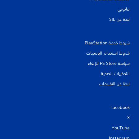
أ
قانوني
و
خ
نبذة عن SIE‏
ل
ا
ل
و
شروط خدمة PlayStation‏
ق
ت
شروط استخدام البرمجيات
م
ح
سياسة PS Store للإلغاء
د
و
التحذيرات الصحية
د
.
نبذة عن التقييمات
ي
م
Facebook
ك
ن
X
ل
YouTube
ع
ب
Instagram