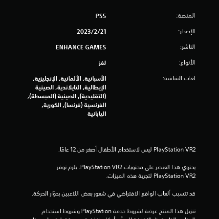
ا
ع
ل
المنصة:
PS5
ل
ك
ى
ا
الإصدار:
21‏/2‏/2023
ا
م
الناشر:
ENHANCE GAMES
ل
ي
ر
أ
الأنواع:
لغز
ا
ز
ف
ر
لغات الشاشة:
الأسبانية, الألمانية, الإنجليزية,
ي
ا
الإيطالية, التايلاندية, الصينية
أ
(التقليدية), الصينية (المبسطة),
ر
ث
الفرنسية (فرنسا), الكورية,
ي
ن
اليابانية
م
ا
ك
ء
ن
ط
ك
ر
ل
ي
ع
ق
يحتوي هذا العنصر على محتويات PlayStation VR2. يلزم توفر 
ب
ة
PlayStation VR2 لتجربة هذه الميزات.
ا
ا
ل
ل
قد تتسبب ألعاب الواقع الافتراضي في شعور بعض اللاعبين بدوّار الحركة.
ل
ل
ع
ع
تنزيل هذا المنتج عرضة لشروط خدمة‫ PlayStation وشروط استخدام 
ب
ب