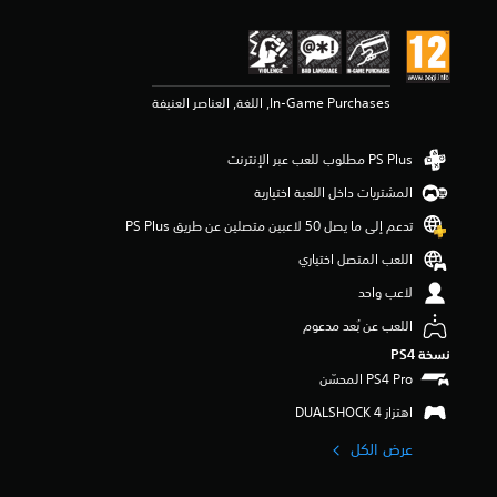
ي
ي
م
3
.
In-Game Purchases, اللغة, العناصر العنيفة
7
9
ن
ج
و
المشتريات داخل اللعبة اختيارية
م
م
تدعم إلى ما يصل 50 لاعبين متصلين عن طريق PS Plus‏
ن
اللعب المتصل اختياري
5
ن
لاعب واحد
ج
و
اللعب عن بُعد مدعوم
م
نسخة PS4‏
م
ن
إ
اهتزاز DUALSHOCK 4‏
ج
م
عرض الكل
ا
ل