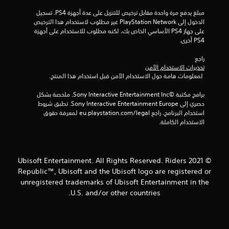
ج
مبلغ يدفع مرة واحدة مقابل ترخيص للتنزيل على عدة أجهزة PS4. تسجيل 
الدخول إلى PlayStation Network غير مطلوب لاستخدام هذا الترخيص 
و
على جهاز PS4 الأساسي الخاص بك، لكنه مطلوب للاستخدام على أجهزة 
PS4 أخرى.
م
راجع 
م
تحذيرات الاستخدام الآمن
 لمعلومات هامة حول الاستخدام الآمن قبل استخدام هذا المنتج.
ن
برامج مكتبة ©Sony Interactive Entertainment Inc. ملخصة بشكل 
حصري إلى Sony Interactive Entertainment Europe. تطبق شروط 
إ
استخدام البرنامج، راجع eu.playstation.com/legal لمعرفة حقوق 
الاستخدام الكاملة.
ج
م
© 2021 Ubisoft Entertainment. All Rights Reserved. Riders
ا
Republic™, Ubisoft and the Ubisoft logo are registered or
ل
unregistered trademarks of Ubisoft Entertainment in the
U.S. and/or other countries.
ي
3