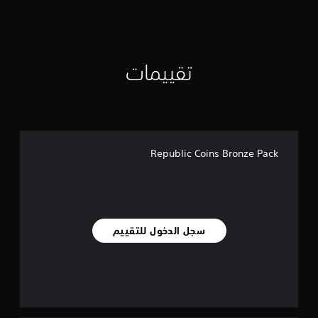
ي
3
4
م
ن
تقييمات
ا
ل
ت
ق
ي
ي
م
Republic Coins Bronze Pack
ا
ت
سجل الدخول للتقييم