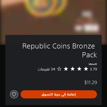
Republic Coins Bronze 
Pack
Ubisoft
3.79
م
ت
و
$11.29
س
ط
ا
إضافة إلى عربة التسوق
ل
ت
ق