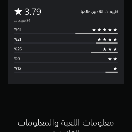
م
3.79
تقييمات اللاعبين عالميًا
ت
و
س
ط
ا
ل
ت
ق
ي
ي
معلومات اللعبة والمعلومات
م