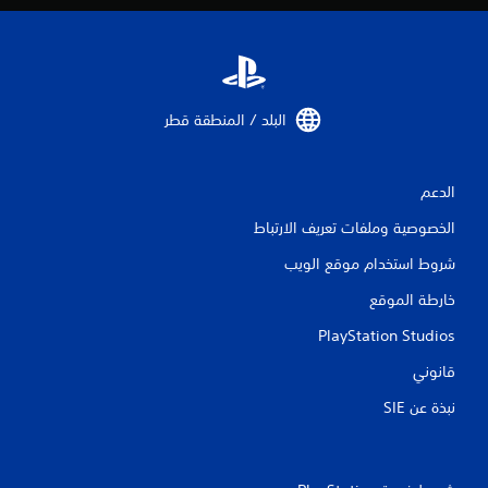
4
م
ن
البلد / المنطقة قطر‏
ا
ل
الدعم
ت
الخصوصية وملفات تعريف الارتباط
ق
شروط استخدام موقع الويب
خارطة الموقع
ي
PlayStation Studios
ي
قانوني
م
نبذة عن SIE‏
ا
ت