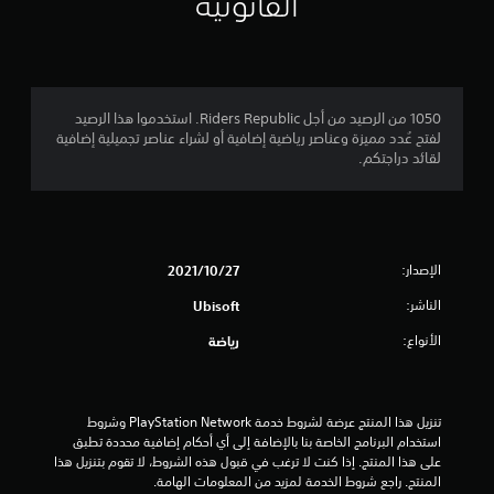
القانونية
3
.
7
1050 من الرصيد من أجل Riders Republic. استخدموا هذا الرصيد
لفتح عُدد مميزة وعناصر رياضية إضافية أو لشراء عناصر تجميلية إضافية
9
لقائد دراجتكم.
ن
ج
الإصدار:
27‏/10‏/2021
و
الناشر:
Ubisoft
م
الأنواع:
رياضة
م
ن
تنزيل هذا المنتج عرضة لشروط خدمة PlayStation Network وشروط 
5
استخدام البرنامج الخاصة بنا بالإضافة إلى أي أحكام إضافية محددة تطبق 
على هذا المنتج. إذا كنت لا ترغب في قبول هذه الشروط، لا تقوم بتنزيل هذا 
ن
المنتج. راجع شروط الخدمة لمزيد من المعلومات الهامة.