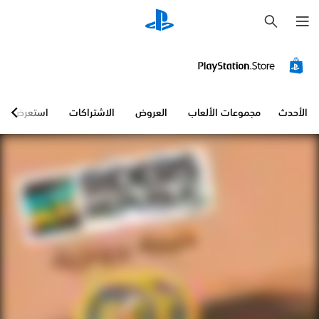
ب
ح
ث
الأحدث
مجموعات الألعاب
العروض
الاشتراكات
استعرض