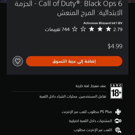
Call of Duty®: Black Ops 6 - الحزمة 
الابتدائية: المرح المنعش
Activision Blizzard Int'l BV
2.79
م
ت
و
$4.99
س
ط
ا
إضافة إلى عربة التسوق
ل
ت
ق
ي
ي
عنف مفرط, لغة خارجة
م
2
تفاعل المستخدمين, عمليات الشراء داخل اللعبة
.
7
9
ن
المشتريات داخل اللعبة اختيارية
ج
و
اللعب عبر الإنترنت مطلوب
م