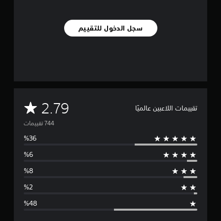
ي
م
ا
سجل الدخول للتقييم
ت
م
2.79
تقييمات اللاعبين عالميًا
ت
و
س
ط
ا
ل