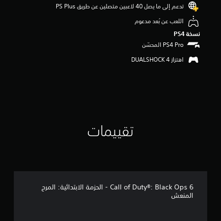
م
تدعم إلى ما يصل 40 لاعبين متصلين عن طريق PS Plus‏
ن
اللعب عن بُعد مدعوم
5
ن
نسخة PS4‏
ج
و
م
اهتزاز DUALSHOCK 4‏
م
ن
إ
ج
م
ا
ل
تقييمات
ي
7
4
4
م
ن
ا
Call of Duty®: Black Ops 6 - الحزمة الابتدائية: المرح
ل
المنعش
ت
ق
ي