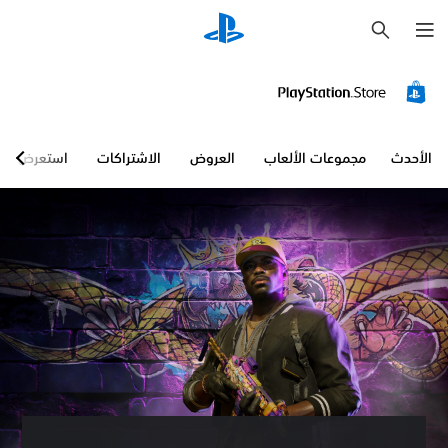
ب
ح
ث
الأحدث
مجموعات الألعاب
العروض
الاشتراكات
استعرض