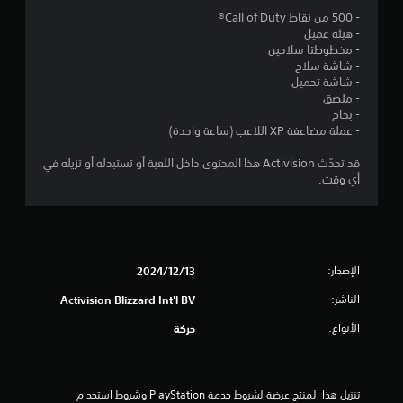
م
- 500 من نقاط Call of Duty®
- هيئة عميل
م
- مخطوطتا سلاحين
- شاشة سلاح
ن
- شاشة تحميل
- ملصق
5
- بخاخ
- عملة مضاعفة XP اللاعب (ساعة واحدة)
ن
قد تحدّث Activision هذا المحتوى داخل اللعبة أو تستبدله أو تزيله في
أي وقت.
ج
و
م
الإصدار:
13‏/12‏/2024
م
الناشر:
Activision Blizzard Int'l BV
ن
الأنواع:
حركة
إ
ج
تنزيل هذا المنتج عرضة لشروط خدمة‫ PlayStation وشروط استخدام 