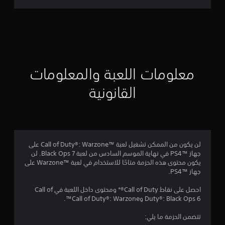
ت
ق
ي
ي
معلومات اللعبة والمعلومات
م
القانونية
2
.
7
لن يكون من الممكن تشغيل لعبة Call of Duty®: Warzone™‎ على
جهاز PS4™‎ في نهاية الموسم السادس من لعبة Black Ops 7. لن
9
يكون محتوى هذه الحزمة متاحًا للاستخدام في لعبة Warzone™‎ على
جهاز PS4™‎.
ن
احصل على نقاط Call of Duty®* ومحتوى داخل اللعبة في Call of
ج
Duty®: Black Ops 6 وCall of Duty®: Warzone™.
و
تتضمن الحزمة ما يلي: