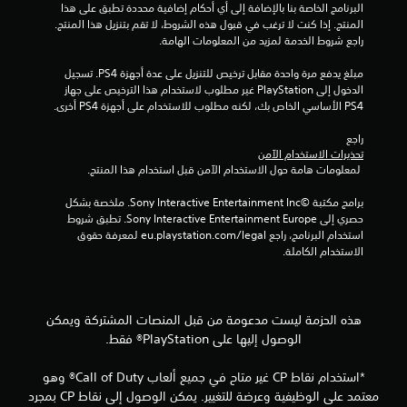
البرنامج الخاصة بنا بالإضافة إلى أي أحكام إضافية محددة تطبق على هذا 
م
المنتج. إذا كنت لا ترغب في قبول هذه الشروط، لا تقم بتنزيل هذا المنتج. 
راجع شروط الخدمة لمزيد من المعلومات الهامة.
ا
مبلغ يدفع مرة واحدة مقابل ترخيص للتنزيل على عدة أجهزة PS4. تسجيل 
ل
الدخول إلى PlayStation غير مطلوب لاستخدام هذا الترخيص على جهاز 
PS4 الأساسي الخاص بك، لكنه مطلوب للاستخدام على أجهزة PS4 أخرى.
ي
راجع 
7
تحذيرات الاستخدام الآمن
 لمعلومات هامة حول الاستخدام الآمن قبل استخدام هذا المنتج.
4
برامج مكتبة ©Sony Interactive Entertainment Inc. ملخصة بشكل 
4
حصري إلى Sony Interactive Entertainment Europe. تطبق شروط 
استخدام البرنامج، راجع eu.playstation.com/legal لمعرفة حقوق 
م
الاستخدام الكاملة.
ن
ا
هذه الحزمة ليست مدعومة من قبل المنصات المشتركة ويمكن
الوصول إليها على PlayStation® فقط.
ل
*استخدام نقاط CP غير متاح في جميع ألعاب Call of Duty® وهو
ت
معتمد على الوظيفية وعرضة للتغيير. يمكن الوصول إلى نقاط CP بمجرد