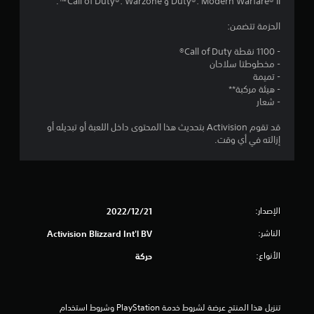
ج
Duty®: Modern Warfare® II و Call of Duty®: Warzone™.
و
الحزمة تتضمن:
م
- 1100 نقطة Call of Duty®
- مخطوطتا سلاحان
م
- تميمة
- هيئة مركبة**
ن
- شعار
5
قد تقوم Activision بتحديث هذا المحتوى داخل اللعبة أو تبديله أو
إزالته في أي وقت.
ن
ج
و
الإصدار:
21‏/12‏/2022
م
الناشر:
Activision Blizzard Int'l BV
الأنواع:
م
حركة
ن
تنزيل هذا المنتج عرضة لشروط خدمة‫ PlayStation وشروط استخدام 
إ