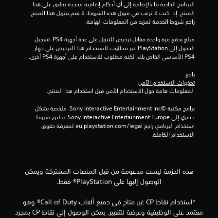
البرنامج الخاصة بنا بالإضافة إلى أي أحكام إضافية محددة تطبق على هذا 
المنتج. إذا كنت لا ترغب في قبول هذه الشروط، لا تقم بتنزيل هذا المنتج. 
ج
راجع شروط الخدمة لمزيد من المعلومات الهامة.
م
مبلغ يدفع مرة واحدة مقابل ترخيص للتنزيل على عدة أجهزة PS4. تسجيل 
الدخول إلى PlayStation غير مطلوب لاستخدام هذا الترخيص على جهاز 
ا
PS4 الأساسي الخاص بك، لكنه مطلوب للاستخدام على أجهزة PS4 أخرى.
ل
راجع 
تحذيرات الاستخدام الآمن
ي
 لمعلومات هامة حول الاستخدام الآمن قبل استخدام هذا المنتج.
2
برامج مكتبة ©Sony Interactive Entertainment Inc. ملخصة بشكل 
حصري إلى Sony Interactive Entertainment Europe. تطبق شروط 
1
استخدام البرنامج، راجع eu.playstation.com/legal لمعرفة حقوق 
الاستخدام الكاملة.
4
م
هذه الحزمة ليست مدعومة من قبل المنصات المشتركة ويمكن
ن
الوصول إليها على PlayStation® فقط.
ا
*استخدام نقاط CP غير متاح في جميع ألعاب Call of Duty® وهو
ل
معتمد على الوظيفية وعرضة للتغيير. يمكن الوصول إلى نقاط CP بمجرد