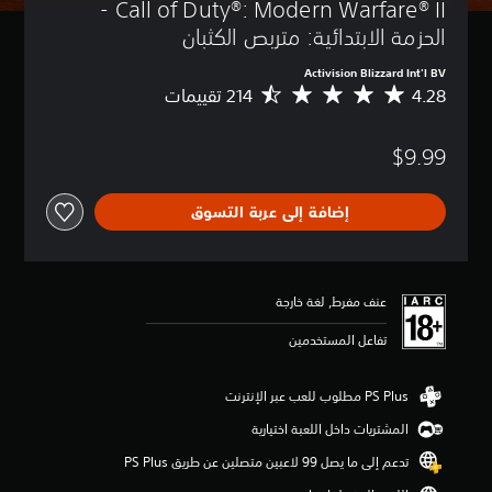
Call of Duty®: Modern Warfare® II - 
الحزمة الابتدائية: متربص الكثبان
Activision Blizzard Int'l BV
4.28
م
ت
و
$9.99
س
ط
ا
إضافة إلى عربة التسوق
ل
ت
ق
ي
ي
عنف مفرط, لغة خارجة
م
4
تفاعل المستخدمين
.
2
8
ن
المشتريات داخل اللعبة اختيارية
ج
و
تدعم إلى ما يصل 99 لاعبين متصلين عن طريق PS Plus‏
م
م