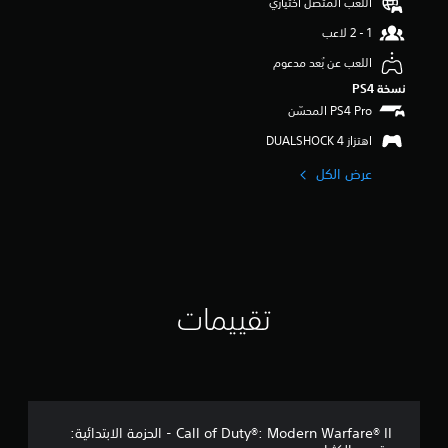
اللعب المتصل اختياري
ن
5
ن
اللعب عن بُعد مدعوم
ج
نسخة PS4‏
و
م
م
اهتزاز DUALSHOCK 4‏
ن
إ
عرض الكل
ج
م
ا
ل
ي
2
1
4
تقييمات
م
ن
ا
ل
ت
ق
ي
Call of Duty®: Modern Warfare® II - الحزمة الابتدائية: