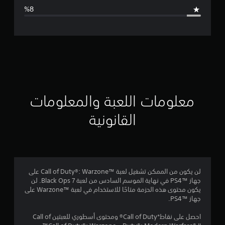
ا
ل
ت
ق
ي
ي
معلومات اللعبة والمعلومات
م
القانونية
4
.
2
لن يكون من الممكن تشغيل لعبة Call of Duty®: Warzone™‎ على
جهاز PS4™‎ في نهاية الموسم السادس من لعبة Black Ops 7. لن
8
يكون محتوى هذه الحزمة متاحًا للاستخدام في لعبة Warzone™‎ على
جهاز PS4™‎.
ن
احصل على نقاط*Call of Duty® ومحتوى أسطوري للعبتين Call of