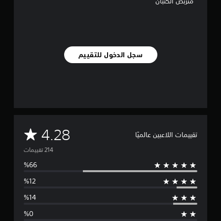
متربص الكثبان
ي
م
ا
ت
سجل الدخول للتقييم
م
4.28
تقييمات اللاعبين عالميًا
ت
و
س
ط