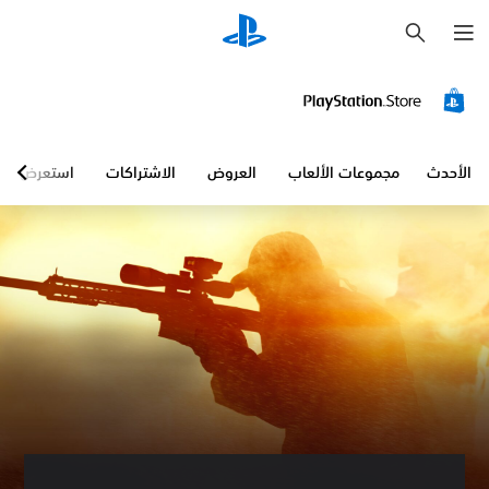
ب
ح
ث
الأحدث
مجموعات الألعاب
العروض
الاشتراكات
استعرض