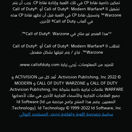
تمكين خاصية نقاط CP في تلك اللعبة وإتاحة نقاط CP. يجب أن يتم
ت
تشغيل Call of Duty®: Modern Warfare® II أو Call of Duty®:
Warzone™ وتسجيل نقاط CP في اللعبة قبل أن تظهر نقاط CP هذه
ق
في ألعاب Call of Duty® الأخرى.
ي
**هذا العنصر غير متاح في Call of Duty®: Warzone™.
ي
تتطلب Call of Duty®: Modern Warfare® II أو Call of Duty®:
م
Warzone™. تباع / يتم تنزيلها بشكل منفصل.
ا
للمزيد من المعلومات، يُرجى زيارة www.callofduty.com.
ت
© 2022 Activision Publishing, Inc. تُعد كل من ACTIVISION و
CALL OF DUTY و CALL OF DUTY WARZONE و MODERN
WARFARE علامات تجارية خاصة بشركة Activision Publishing, Inc.
جميع العلامات التجارية والأسماء التجارية الأخرى هي ملك لأصحابها
المعنيين. يضم هذا المنتج برامج مرخصة من Id Software (Id
Technology). Id Technology © 1999-2022 Id Software, Inc.
سياسة خصوصية اللعبة واتفاقية ترخيص المستخدم النهائي