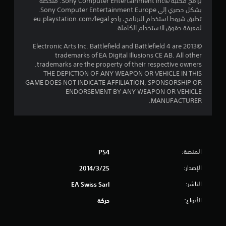
برامج مكتبة ©Sony Computer Entertainment Inc. ملخصة
بشكل حصري إلى Sony Computer Entertainment Europe.
م
تطبق شروط استخدام البرنامج، راجع eu.playstation.com/legal
لمعرفة حقوق الاستخدام الكاملة.
م
©2013 Electronic Arts Inc. Battlefield and Battlefield 4 are
ن
trademarks of EA Digital Illusions CE AB. All other
trademarks are the property of their respective owners.
إ
THE DEPICTION OF ANY WEAPON OR VEHICLE IN THIS
GAME DOES NOT INDICATE AFFILIATION, SPONSORSHIP OR
ج
ENDORSEMENT BY ANY WEAPON OR VEHICLE
MANUFACTURER.
م
ا
ل
المنصة:
PS4
ي
الإصدار:
25‏/3‏/2014
2
الناشر:
EA Swiss Sarl
2
الأنواع:
حركة
4