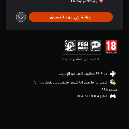
وفّر 10% مع EA Play‏
ق
ي
ي
إضافة إلى عربة التسوق
م
3
.
4
3
ن
ج
و
اللغة, متصل, العناصر العنيفة
م
م
ن
5
ن
تدعم إلى ما يصل 64 لاعبين متصلين عن طريق PS Plus‏
ج
نسخة PS4‏
و
اهتزاز DUALSHOCK 4‏
م
م
ن
إ
ج
م
ا