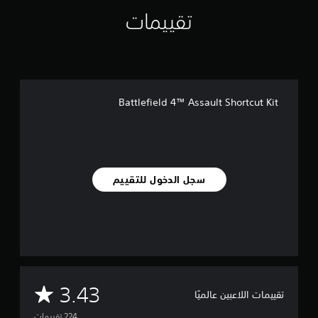
ل
تقييمات
ي
2
2
4
م
ن
ا
Battlefield 4™ Assault Shortcut Kit
ل
ت
ق
ي
ي
م
سجل الدخول للتقييم
ا
ت
م
3.43
تقييمات اللاعبين عالميًا