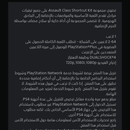
4
تحتوي مجموعة Assault Class Shortcut Kit على جميع ترقيات
مراحل تقدم اللعبة الأساسية والمواصفات بالإضافة إلى البنادق
3
الهجومية. لا تتضمن المجموعة أي أداة ذكية أو سلاح مضاف بواسطة
الحزم الإضافية.
ن
1 لاعب
ج
2-64 لاعبين على الشبكة - تتطلب اللعبة الكاملة الحصول على
العضوية في PlayStation®Plus للوصول إلى ميزة اللاعبين
و
المتعددين على الإنترنت
DUALSHOCK‎®4 وظيفة الاهتزاز
م
إخراج الفيديو 720p,1080i,1080p
م
تنزيل هذا المنتج عرضة لشروط خدمة PlayStation Network وشروط
استخدام البرنامج الخاصة بنا بالإضافة إلى أي أحكام إضافية محددة
ن
تطبق على هذا المنتج. إذا كنت لا ترغب في قبول هذه الشروط، لا
تقوم بتنزيل هذا المنتج. راجع شروط الخدمة لمزيد من المعلومات
5
الهامة.
مبلغ يدفع مرة واحدة مقابل ترخيص للتنزيل على عدة أجهزة PS4.
ن
تسجيل الدخول إلى PlayStation Network غير مطلوب لاستخدام
هذا الترخيص على جهاز PS4 الأساسي الخاص بك، لكنه مطلوب
للاستخدام على أجهزة PS4 أخرى.
ج
راجع تحذيرات الاستخدام الآمن لمعلومات هامة حول الاستخدام الآمن
قبل استخدام هذا المنتج.
و