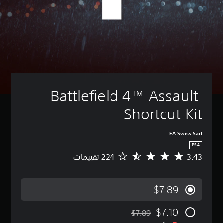
Battlefield 4™ Assault 
Shortcut Kit
EA Swiss Sarl
PS4
3.43
م
ت
و
س
$7.89
ط
ا
$7.10
ل
$7.89
مخصوم من السعر الأصلي البالغ $7.89‏
ت