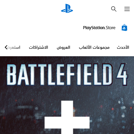
ب
ح
ث
الأحدث
مجموعات الألعاب
العروض
الاشتراكات
استعرض