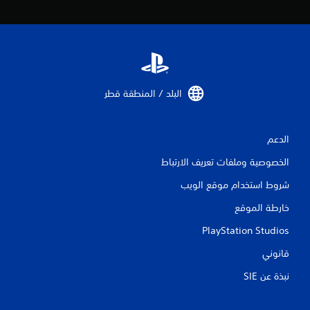
م
ن
ا
ل
البلد / المنطقة قطر‏
ت
الدعم
ق
الخصوصية وملفات تعريف الارتباط
ي
شروط استخدام موقع الويب
ي
خارطة الموقع
م
PlayStation Studios
ا
قانوني
ت
نبذة عن SIE‏