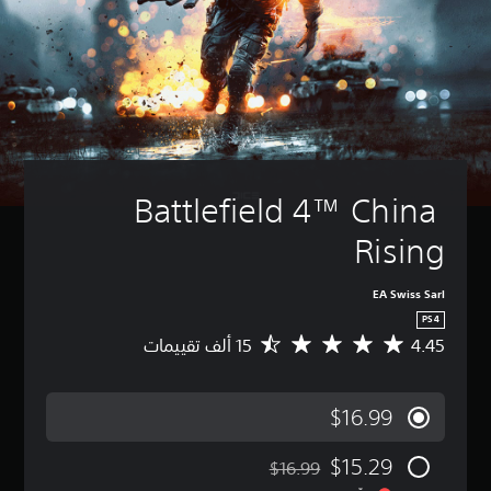
Battlefield 4™ China 
Rising
EA Swiss Sarl
PS4
4.45
م
ت
و
س
$16.99
ط
ا
$15.29
ل
$16.99
مخصوم من السعر الأصلي البالغ $16.99‏
ت