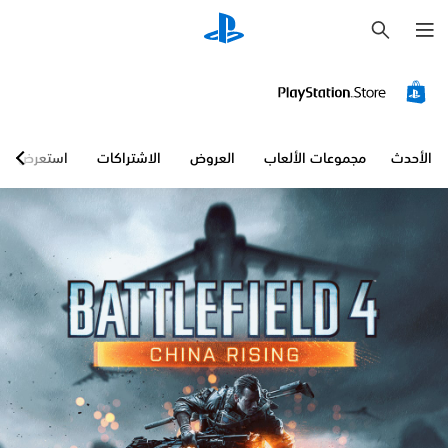
ب
ح
ث
الأحدث
مجموعات الألعاب
العروض
الاشتراكات
استعرض