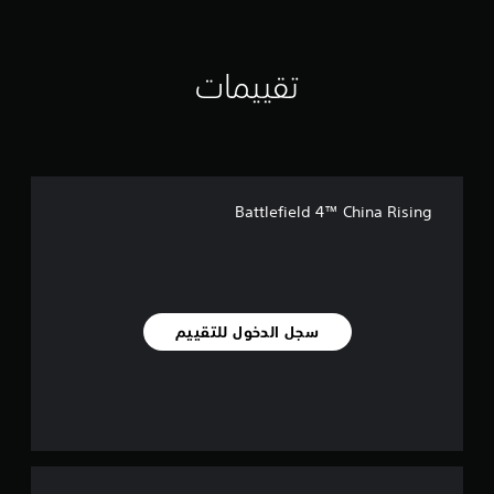
ل
ي
1
تقييمات
5
أ
ل
ف
م
ن
Battlefield 4™ China Rising
ا
ل
ت
ق
ي
ي
سجل الدخول للتقييم
م
ا
ت