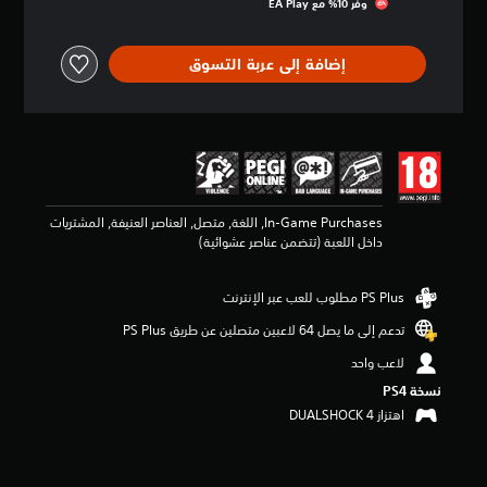
وفّر 10% مع EA Play‏
ق
ي
ي
إضافة إلى عربة التسوق
م
4
.
4
5
ن
ج
و
In-Game Purchases, اللغة, متصل, العناصر العنيفة, المشتريات
م
داخل اللعبة (تتضمن عناصر عشوائية)
م
ن
5
ن
ج
تدعم إلى ما يصل 64 لاعبين متصلين عن طريق PS Plus‏
و
لاعب واحد
م
م
نسخة PS4‏
ن
اهتزاز DUALSHOCK 4‏
إ
ج
م
ا