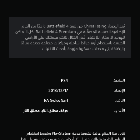
4
.
4
يُعد الإصدار China Rising من لعبة Battlefield 4 واحدًا من الحزم
الإضافية الخمسة المضمَّنة في Battlefield 4 Premium. كل الأماكن
5
للهرب. لا مكان للاختباء. خُض القتال لتنشر هيمنتك على الأراضي
الصينية باستخدام أربع خرائط شاملة ومركبات مختلفة جديدة تمامًا،
ن
بالإضافة إلى معدات عسكرية مزودة بأحدث التقنيات.
ج
و
المنصة:
PS4
م
الإصدار:
17‏/12‏/2013
م
الناشر:
EA Swiss Sarl
ن
الأنواع:
حركة, مطلق النار, مطلق النار
5
ن
تنزيل هذا المنتج عرضة لشروط خدمة‫ PlayStation وشروط استخدام 
البرنامج الخاصة بنا بالإضافة إلى أي أحكام إضافية محددة تطبق على هذا 