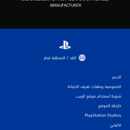
5
MANUFACTURER.
4
4
7
م
ن
البلد / المنطقة قطر‏
ا
ل
الدعم
ت
الخصوصية وملفات تعريف الارتباط
ق
شروط استخدام موقع الويب
ي
خارطة الموقع
PlayStation Studios
ي
قانوني
م