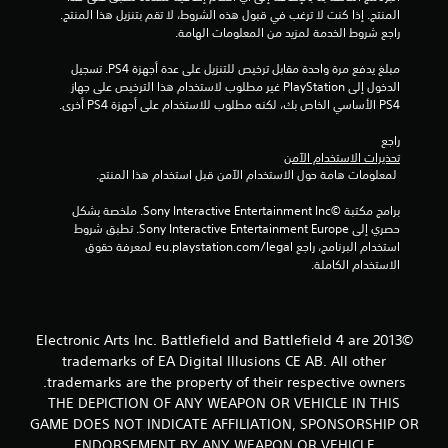
ج
المنتج. إذا كنت لا ترغب في قبول هذه الشروط، لا تقم بتنزيل هذا المنتج. 
راجع شروط الخدمة لمزيد من المعلومات الهامة.
و
مبلغ يدفع مرة واحدة مقابل ترخيص للتنزيل على عدة أجهزة PS4. تسجيل 
م
الدخول إلى PlayStation غير مطلوب لاستخدام هذا الترخيص على جهاز 
PS4 الأساسي الخاص بك، لكنه مطلوب للاستخدام على أجهزة PS4 أخرى.
م
راجع 
ن
تحذيرات الاستخدام الآمن
 لمعلومات هامة حول الاستخدام الآمن قبل استخدام هذا المنتج.
إ
برامج مكتبة ©Sony Interactive Entertainment Inc. ملخصة بشكل 
ج
حصري إلى Sony Interactive Entertainment Europe. تطبق شروط 
استخدام البرنامج، راجع eu.playstation.com/legal لمعرفة حقوق 
م
الاستخدام الكاملة.
ا
ل
©2013 Electronic Arts Inc. Battlefield and Battlefield 4 are
trademarks of EA Digital Illusions CE AB. All other
ي
trademarks are the property of their respective owners.
THE DEPICTION OF ANY WEAPON OR VEHICLE IN THIS
1
GAME DOES NOT INDICATE AFFILIATION, SPONSORSHIP OR
ENDORSEMENT BY ANY WEAPON OR VEHICLE