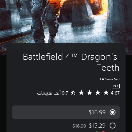
Battlefield 4™ Dragon's 
Teeth
EA Swiss Sarl
PS4
4.67
م
ت
و
س
$16.99
ط
ا
$15.29
ل
$16.99
مخصوم من السعر الأصلي البالغ $16.99‏
ت