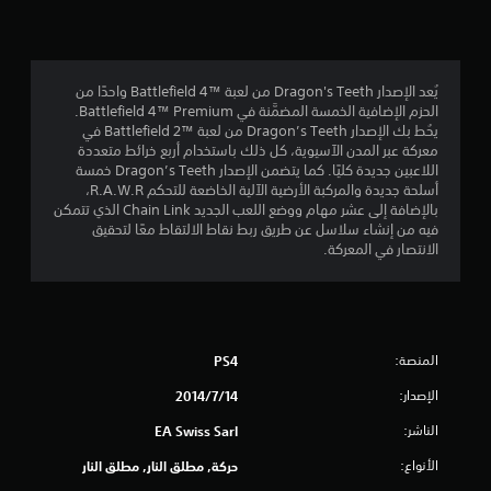
4
.
6
يُعد الإصدار Dragon's Teeth من لعبة Battlefield 4™‎ واحدًا من
الحزم الإضافية الخمسة المضمَّنة في Battlefield 4™ Premium.
7
يحُط بك الإصدار Dragon’s Teeth من لعبة Battlefield 2™‎ في
معركة عبر المدن الآسيوية، كل ذلك باستخدام أربع خرائط متعددة
ن
اللاعبين جديدة كليًا. كما يتضمن الإصدار Dragon’s Teeth خمسة
أسلحة جديدة والمركبة الأرضية الآلية الخاضعة للتحكم R.A.W.R،
ج
بالإضافة إلى عشر مهام ووضع اللعب الجديد Chain Link الذي تتمكن
فيه من إنشاء سلاسل عن طريق ربط نقاط الالتقاط معًا لتحقيق
و
الانتصار في المعركة.
م
م
المنصة:
PS4
ن
الإصدار:
14‏/7‏/2014
5
الناشر:
EA Swiss Sarl
ن
الأنواع:
حركة, مطلق النار, مطلق النار