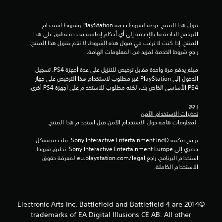
ج
و
تنزيل هذا المنتج عرضة لشروط خدمة‫ PlayStation وشروط استخدام 
البرنامج الخاصة بنا بالإضافة إلى أي أحكام إضافية محددة تطبق على هذا 
م
المنتج. إذا كنت لا ترغب في قبول هذه الشروط، لا تقم بتنزيل هذا المنتج. 
راجع شروط الخدمة لمزيد من المعلومات الهامة.
م
مبلغ يدفع مرة واحدة مقابل ترخيص للتنزيل على عدة أجهزة PS4. تسجيل 
ن
الدخول إلى PlayStation غير مطلوب لاستخدام هذا الترخيص على جهاز 
PS4 الأساسي الخاص بك، لكنه مطلوب للاستخدام على أجهزة PS4 أخرى.
إ
راجع 
ج
تحذيرات الاستخدام الآمن
 لمعلومات هامة حول الاستخدام الآمن قبل استخدام هذا المنتج.
م
برامج مكتبة ©Sony Interactive Entertainment Inc. ملخصة بشكل 
ا
حصري إلى Sony Interactive Entertainment Europe. تطبق شروط 
استخدام البرنامج، راجع eu.playstation.com/legal لمعرفة حقوق 
ل
الاستخدام الكاملة.
ي
9
©2014 Electronic Arts Inc. Battlefield and Battlefield 4 are
trademarks of EA Digital Illusions CE AB. All other