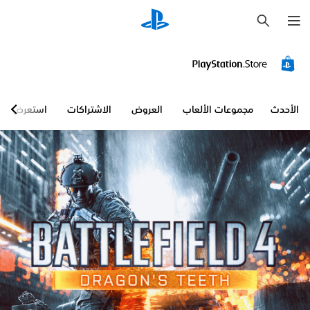
ب
ح
ث
الأحدث
مجموعات الألعاب
العروض
الاشتراكات
استعرض