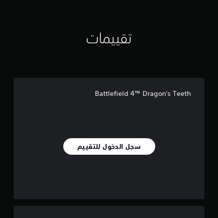
ل
ي
9
تقييمات
.
7
أ
ل
ف
م
Battlefield 4™ Dragon's Teeth
ن
ا
ل
ت
ق
ي
سجل الدخول للتقييم
ي
م
ا
ت