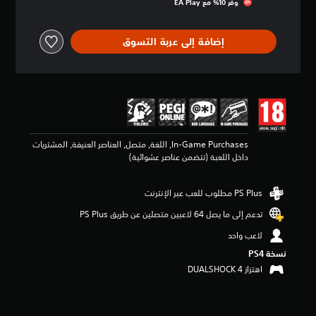
وفّر 10% مع EA Play‏
ق
ي
ي
إضافة إلى عربة التسوق
م
4
.
6
7
ن
ج
و
In-Game Purchases, اللغة, متصل, العناصر العنيفة, المشتريات
م
داخل اللعبة (تتضمن عناصر عشوائية)
م
ن
5
ن
ج
تدعم إلى ما يصل 64 لاعبين متصلين عن طريق PS Plus‏
و
لاعب واحد
م
م
نسخة PS4‏
ن
اهتزاز DUALSHOCK 4‏
إ
ج
م
ا