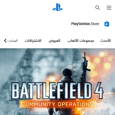
ب
ح
ث
الأحدث
مجموعات الألعاب
العروض
الاشتراكات
استعرض