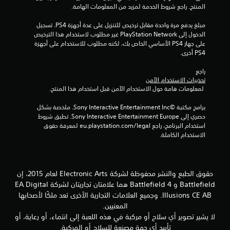
المنتج. راجع شروط الخدمة لمزيد من المعلومات الهامة.
م
مبلغ يدفع مرة واحدة مقابل ترخيص للتنزيل على عدة أجهزة PS4. تسجيل 
م
الدخول إلى PlayStation Network غير مطلوب لاستخدام هذا الترخيص 
على جهاز PS4 الأساسي الخاص بك، لكنه مطلوب للاستخدام على أجهزة 
ن
PS4 أخرى.
إ
راجع 
تحذيرات الاستخدام الآمن
ج
 لمعلومات هامة حول الاستخدام الآمن قبل استخدام هذا المنتج.
م
برامج مكتبة ©Sony Interactive Entertainment Inc. ملخصة بشكل 
حصري إلى Sony Interactive Entertainment Europe. تطبق شروط 
ا
استخدام البرنامج، راجع eu.playstation.com/legal لمعرفة حقوق 
الاستخدام الكاملة.
ل
ي
حقوق الطبع والنشر محفوظة لشركة Electronic Arts لعام 2015، إن
1
Battlefield و Battlefield 4 هما علامتان تجاريتان لشركة EA Digital
Illusions CE AB. وجميع العلامات التجارية الأخرى تعد ملكًا لأصحابها
7
المعنيين.
7
لا يشير تصوير أي سلاح أو مركبة في هذه اللعبة إلى انتماء، أو رعاية، أو
تأييد أي جهة مصنعة للسلاح أو المركبة.