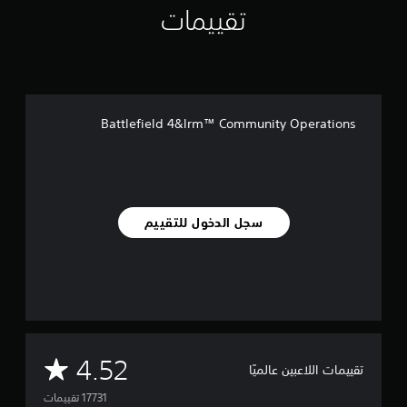
تقييمات
ل
ي
1
7
أ
ل
Battlefield 4&lrm™ Community Operations
ف
م
ن
ا
ل
ت
سجل الدخول للتقييم
ق
ي
ي
م
ا
ت
م
4.52
تقييمات اللاعبين عالميًا
ت