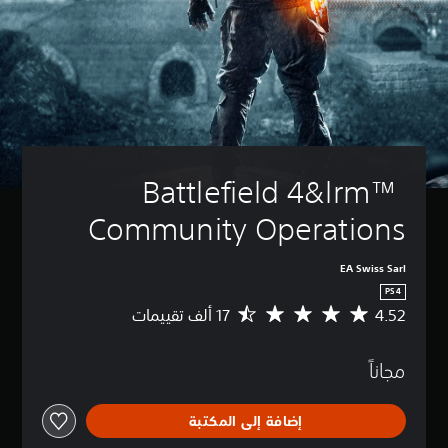
Battlefield 4&lrm™ 
Community Operations
EA Swiss Sarl
PS4
4.52
م
ت
و
مجاناً
س
ط
ا
إضافة إلى المكتبة
ل
ت