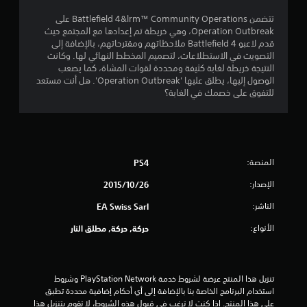
5
تتضمن Battlefield 4&lrm™ Community Operations على
Operation Outbreak، وهي خريطة تم إعدادها مع المجتمع حيث
2
قدم لاعبو Battlefield 4 ملاحظاتهم ومقترحاتهم، بالإضافة إلى
التصويت في الاستطلاعات، لتصميم المخطط النهائي لها. وكانت
ن
النتيجة خريطة لغابة كثيفة ومحددة لقوات المشاة، كما يصعب
الوصول إليها، يطلق عليها 'Operation Outbreak'. هل أنت مستعد
ج
للتفوق على خصمك في الغابة؟
و
م
المنصة:
PS4
م
الإصدار:
26‏/10‏/2015
ن
الناشر:
EA Swiss Sarl
5
الأنواع:
حركة, حركة, مطلق النار
ن
ج
تنزيل هذا المنتج عرضة لشروط خدمة PlayStation Network وشروط 
استخدام البرنامج الخاصة بنا بالإضافة إلى أي أحكام إضافية محددة تطبق 
و
على هذا المنتج. إذا كنت لا ترغب في قبول هذه الشروط، لا تقوم بتنزيل هذا 