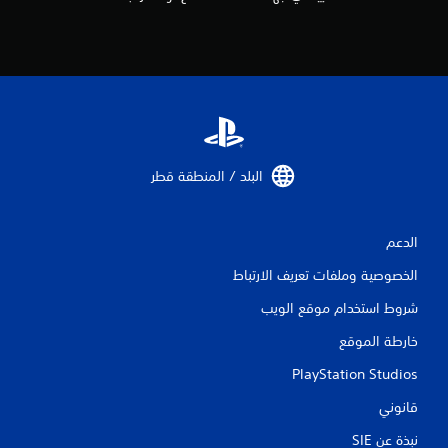
3
1
م
ن
ا
البلد / المنطقة قطر‏
ل
ت
الدعم
ق
الخصوصية وملفات تعريف الارتباط
ي
شروط استخدام موقع الويب
خارطة الموقع
ي
PlayStation Studios
م
قانوني
ا
نبذة عن SIE‏