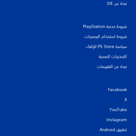
نبذة عن SIE‏
ع
ي
ن
ن
ة
ا
ل
ص
شروط خدمة PlayStation‏
ل
ر
ا
ا
شروط استخدام البرمجيات
ع
ل
ب
ت
سياسة PS Store للإلغاء
ي
ح
ن
التحذيرات الصحية
ك
ا
م
ل
نبذة عن التقييمات
آ
ف
خ
ي
ر
ا
ي
ل
Facebook
ن
ح
ع
X
ر
ل
ك
ى
YouTube
ة
ش
ا
Instagram
ي
ش
م
تطبيق Android‏
ا
ك
ت