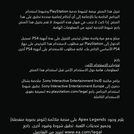
ك
ا
ب
س
تنزيل هذا المنتج عرضة لشروط خدمة‫ PlayStation وشروط استخدام 
ر
ي
البرنامج الخاصة بنا بالإضافة إلى أي أحكام إضافية محددة تطبق على هذا 
.
)
المنتج. إذا كنت لا ترغب في قبول هذه الشروط، لا تقم بتنزيل هذا المنتج. 
راجع شروط الخدمة لمزيد من المعلومات الهامة.
ت
ت
ت
مبلغ يدفع مرة واحدة مقابل ترخيص للتنزيل على عدة أجهزة PS4. تسجيل 
أ
و
الدخول إلى PlayStation غير مطلوب لاستخدام هذا الترخيص على جهاز 
ش
ف
PS4 الأساسي الخاص بك، لكنه مطلوب للاستخدام على أجهزة PS4 أخرى.
ي
ر
ب
ر
راجع 
ع
ا
تحذيرات الاستخدام الآمن
ض
ل
 لمعلومات هامة حول الاستخدام الآمن قبل استخدام هذا المنتج.
ا
ر
ل
س
برامج مكتبة ©Sony Interactive Entertainment Inc. ملخصة بشكل 
خ
حصري إلى Sony Interactive Entertainment Europe. تطبق شروط 
ا
ي
استخدام البرنامج، راجع eu.playstation.com/legal لمعرفة حقوق 
ئ
ا
الاستخدام الكاملة.
ل
ر
ا
ي
ت
م
ل
ك
يلزم وجود Apex Legends على منصة ملائمة (تتوفر بصورة منفصلة)
ع
ن
وجميع تحديثات اللعبة. تطبق شروط وقيود أخرى. راجع
ك
ك
س
www.ea.com/legal لمزيد من التفاصيل.
ت