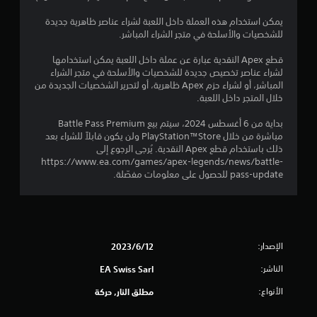
ق
ع
ل
ك
م
يمكن استخدام هذه العملة داخل اللعبة لشراء عناصر ظاهرية جديدة
ي
س
ع
للشخصيات والأسلحة في متجر الشراء المباشر.
ا
ا
ي
ل
ل
قطع Apex النقدية عبارة عن عملة داخل اللعبة يمكن استخدامها
ل
ذ
لشراء عناصر تخصيص جديدة للشخصيات والأسلحة في متجر الشراء
م
ا
ر
المباشر، أو لشراء حزم Apex ظاهرية، أو لتحرير الشخصيات الجديدة من
ع
خلال المتجر داخل اللعبة.
ا
ا
ب
ع
ي
بداية من 6 أغسطس 2024، سيتم بيع Battle Pass Premium
ا
ت
ن
مباشرة من خلال PlayStation™Store ولن يكون قابلاً للشراء بعد
ل
ا
ذلك باستخدام قطع Apex النقدية. يُرجى الرجوع إلى
ق
ل
https://www.ea.com/games/apex-legends/news/battle-
آ
ا
pass-update للحصول على معلومات مفصّلة.
خ
ب
ر
ل
ي
ل
ن
ل
ب
ض
س
الإصدار:
12‏/6‏/2023
ب
ه
الناشر:
ط
EA Swiss Sarl
و
(
ل
الأنواع:
مطلق النار, حركة
ة
أ
أ
س