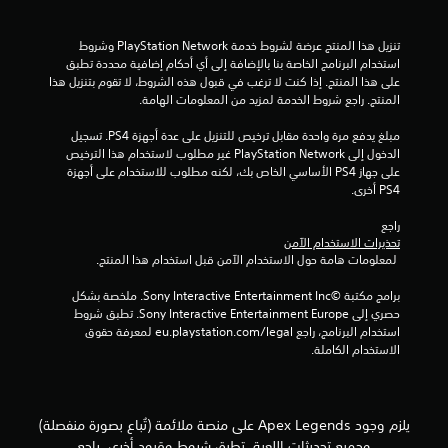
ع
ل
ك
ي
م
س
ع
تنزيل هذا المنتج عرضة لشروط خدمة PlayStation Network وشروط 
ا
ي
ا
استخدام البرنامج الخاصة بنا بالإضافة إلى أي أحكام إضافية محددة تطبق 
ل
ل
على هذا المنتج. إذا كنت لا ترغب في قبول هذه الشروط، لا تقوم بتنزيل هذا 
ل
م
المنتج. راجع شروط الخدمة لمزيد من المعلومات الهامة.
ذ
ا
ر
ع
ا
مبلغ يدفع مرة واحدة مقابل ترخيص للتنزيل على عدة أجهزة PS4. تسجيل 
ا
ب
الدخول إلى PlayStation Network غير مطلوب لاستخدام هذا الترخيص 
ع
ي
ت
على جهاز PS4 الأساسي الخاص بك، لكنه مطلوب للاستخدام على أجهزة 
ا
ن
PS4 أخرى.
ل
ا
ق
ل
راجع 
آ
ا
تحذيرات الاستخدام الآمن
خ
 لمعلومات هامة حول الاستخدام الآمن قبل استخدام هذا المنتج.
ب
ر
ل
ي
برامج مكتبة ©Sony Interactive Entertainment Inc. ملخصة بشكل 
ل
ن
حصري إلى Sony Interactive Entertainment Europe. تطبق شروط 
ل
ب
استخدام البرنامج، راجع eu.playstation.com/legal لمعرفة حقوق 
ض
س
الاستخدام الكاملة.
ب
ه
ط
و
(
ل
ة
أ
يلزم وجود Apex Legends على منصة ملائمة (تُباع بصورة منفصلة)
أ
س
وجميع تحديثات اللعبة. تطبق شروط وقيود أخرى. راجع