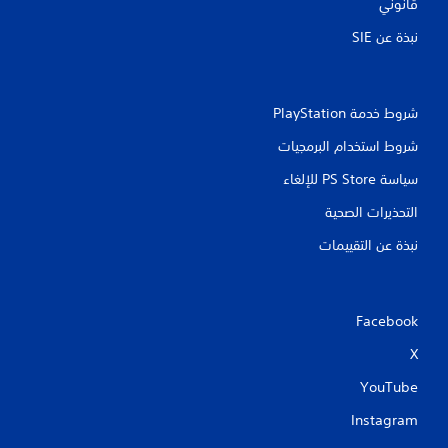
قانوني
ا
ح
ل
د
نبذة عن SIE‏
ذ
ي
ر
د
ا
ن
ع
ق
شروط خدمة PlayStation‏
ي
ا
ن
ط
شروط استخدام البرمجيات
.
ا
ه
سياسة PS Store للإلغاء
ت
ي
م
التحذيرات الصحية
م
ا
ك
نبذة عن التقييمات
م
ن
أ
ل
و
ع
م
ع
ب
Facebook
ل
ه
X
و
ا
م
ب
YouTube
ا
د
ت
Instagram
و
م
ن
ع