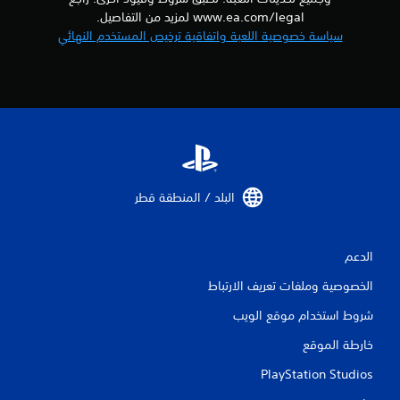
ك
ا
www.ea.com/legal لمزيد من التفاصيل.
ب
س
سياسة خصوصية اللعبة واتفاقية ترخيص المستخدم النهائي
ر
ي
.
)
ت
ت
ت
أ
و
ش
ف
ي
ر
ب
ر
ع
ا
البلد / المنطقة قطر‏
ض
ل
ا
ر
ل
س
خ
الدعم
ا
ي
ئ
ا
الخصوصية وملفات تعريف الارتباط
ل
ر
ا
شروط استخدام موقع الويب
ي
ت
م
ل
خارطة الموقع
ك
ع
ن
PlayStation Studios
ك
ك
س
ت