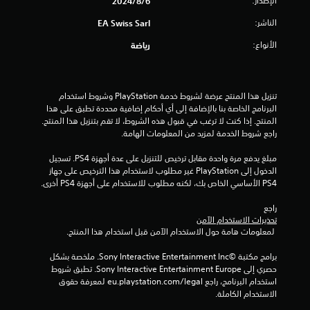
الإصدار:
ا
6‏/8‏/2024
ا
ل
ل
ل
م
الناشر:
EA Swiss Sarl
ل
ل
ع
م
ا
ع
الأنواع:
رياضة
س
ب
ل
ي
ل
ة
ة
ا
ح
.
ي
ع
تنزيل هذا المنتج عرضة لشروط خدمة‫ PlayStation وشروط استخدام 
ب
ث
البرنامج الخاصة بنا بالإضافة إلى أي أحكام إضافية محددة تطبق على هذا 
ت
ي
ي
المنتج. إذا كنت لا ترغب في قبول هذه الشروط، لا تقم بتنزيل هذا المنتج. 
ر
ن
راجع شروط الخدمة لمزيد من المعلومات الهامة.
م
ا
ك
ك
ت
ل
مبلغ يدفع مرة واحدة مقابل ترخيص للتنزيل على عدة أجهزة PS4. تسجيل 
ن
آ
ه
الدخول إلى PlayStation غير مطلوب لاستخدام هذا الترخيص على جهاز 
ل
ا
خ
PS4 الأساسي الخاص بك، لكنه مطلوب للاستخدام على أجهزة PS4 أخرى.
ع
ت
ر
ي
م
ب
راجع 
ا
ن
ه
تحذيرات الاستخدام الآمن
ب
مً
ا
 لمعلومات هامة حول الاستخدام الآمن قبل استخدام هذا المنتج.
ا
س
ب
.
ه
برامج مكتبة ©Sony Interactive Entertainment Inc. ملخصة بشكل 
د
و
حصري إلى Sony Interactive Entertainment Europe. تطبق شروط 
و
ل
استخدام البرنامج، راجع eu.playstation.com/legal لمعرفة حقوق 
ن
ة
الاستخدام الكاملة.
ا
أ