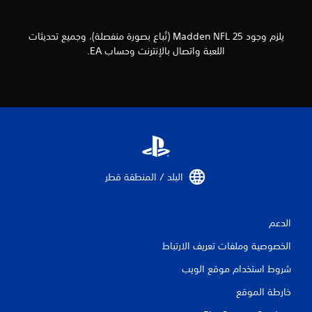
ه
ك
ب
ت
ر
ز
يلزم وجود Madden NFL 25 (تُباع بصورة منفصلة)، وجميع تحديثات
.
ا
اللعبة واتصال بالإنترنت وحساب EA.
ز
و
ح
د
ة
ا
ل
ت
ح
البلد / المنطقة قطر‏
ك
م
ي
الدعم
م
ك
الخصوصية وملفات تعريف الارتباط
ن
ك
شروط استخدام موقع الويب
ل
خارطة الموقع
ع
ب