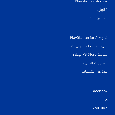
PlayStation Studios
ا
ل
قانوني
ل
ع
نبذة عن SIE‏
ب
ة
ب
د
شروط خدمة PlayStation‏
و
ن
شروط استخدام البرمجيات
ت
ش
سياسة PS Store للإلغاء
غ
ي
التحذيرات الصحية
ل
ا
نبذة عن التقييمات
ه
ت
ز
ا
Facebook
ز
و
X
ح
YouTube
د
ة